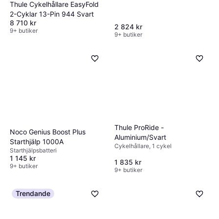
Thule Cykelhållare EasyFold
2-Cyklar 13-Pin 944 Svart
8 710 kr
2 824 kr
9+ butiker
9+ butiker
Thule ProRide -
Noco Genius Boost Plus
Aluminium/Svart
Starthjälp 1000A
Cykelhållare, 1 cykel
Starthjälpsbatteri
1 145 kr
1 835 kr
9+ butiker
9+ butiker
Trendande