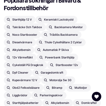
Populära sökningar i Bilvård & 
Fordonstillbehör
Starthjälp 12 V
Keramiskt Lackskydd
Takräcke Och Takbox
Backkamera Monitor
Noco Startbooster
Trådlös Backkamera
Dieselvärmare
Thule Cykelhållare 2 Cyklar
Alkylatbensin
Automatisk P Skiva
12v Värmefläkt
Powerbank Starthjälp
Cykelställ På Dragkrok
Startbooster 12v
Dpf Cleaner
Garagedomkraft
Kupevärmare 12 V
Motorolja 5w 30
Obd2 Felkodsläsare
Bilramp
Multioljor
Liggbrädor
Parkeringsskivor
Starthjälpsbatterier
Alkylatbensin
Domkrafter