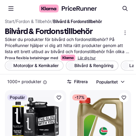
Start
/
Fordon & Tillbehör
/
Bilvård & Fordonstillbehör
Bilvård & Fordonstillbehör
Söker du produkter för bilvård och fordonstillbehör? På 
PriceRunner hjälper vi dig att hitta rätt produkter genom att 
lista ett brett utbud av bilvård och fordonstillbehör från olika 
märken och återförsäljare. Använd våra praktiska filter för att 
Prova flexibla betalningar med
Lär dig hur
enkelt navigera bland olika alternativ. Du kan sortera efter pris, 
Motoroljor & Kemikalier
Bilvård & Rengöring
Las
funktioner eller användarrecensioner för att snabbt hitta det 
som passar dina behov bäst. Våra filter gör det enkelt att hitta 
1000+ produkter
Filtrera
Popularitet
produkter för både invändig och utvändig bilvård, samt 
tillbehör som förbättrar din körning. Läs recensioner från andra 
användare för att få en bättre förståelse för produkternas 
Populär
-17%
kvalitet och prestanda. Vi guidar dig till de bästa erbjudandena 
och ser till att du får mest värde för dina pengar. Börja här för 
att göra ett välgrundat val och hitta de produkter som passar 
din bil bäst!
Mer om bilvård & fordonstillbehör »