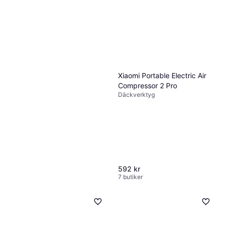
Xiaomi Portable Electric Air
Compressor 2 Pro
Däckverktyg
592 kr
7 butiker
Lifehammer 10660 10660
240 kr
7 butiker