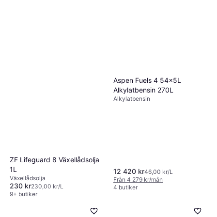
Aspen Fuels 4 54x5L
Alkylatbensin 270L
Alkylatbensin
ZF Lifeguard 8 Växellådsolja
1L
12 420 kr
46,00 kr/L
Växellådsolja
Från 4 279 kr/mån
230 kr
230,00 kr/L
4 butiker
9+ butiker