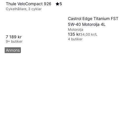
Thule VeloCompact 926
5
Cykelhållare, 3 cyklar
Castrol Edge Titanium FST
5W-40 Motorolja 4L
Motorolja
135 kr
34,00 kr/L
7 189 kr
4 butiker
9+ butiker
Annons