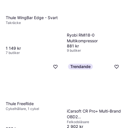
65 kr
130,00 kr/L
9+ butiker
Thule WingBar Edge - Svart
Takräcke
Ryobi RMI18-0
Multikompressor
881 kr
1 149 kr
9 butiker
7 butiker
Trendande
Thule FreeRide
Cykelhållare, 1 cykel
iCarsoft CR Pro+ Multi-Brand
OBD2
Felkodsläsare
fordonsdiagnostikverktyg
2 902 kr