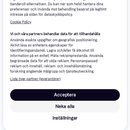
2 849 kr
banderoll-alternativen. Du kan när som helst hantera dina
Från 981 kr/mån
preferenser och invända mot behandling baserat på legitimt
9+ butiker
Soft99 Rain Drop Bazoka
intresse på sidan för dataskyddspolicy.
Bilvård & Rengöring
Cookie Policy
169 kr
8 butiker
Vi och våra partners behandlar data för att tillhandahålla
Använda exakta uppgifter om geografisk positionering.
Aktivt läsa av enhetens egenskaper för
identifieringsändamål. Lagra och/eller få åtkomst till
information på en enhet. Mäta reklamprestanda. Använda
begränsade data för att välja reklam. Personanpassad
reklam och innehåll, reklam- och innehållsmätning,
Thule VeloCompact 13-pin
forskning angående målgrupp och tjänsteutveckling.
Cykelhållare, 2 cyklar
Bahco BH33000 3 Ton
Lista över partner (leverantörer)
Domkraft
334 kr
5 150 kr
9+ butiker
Acceptera
9+ butiker
Neka alla
Inställningar