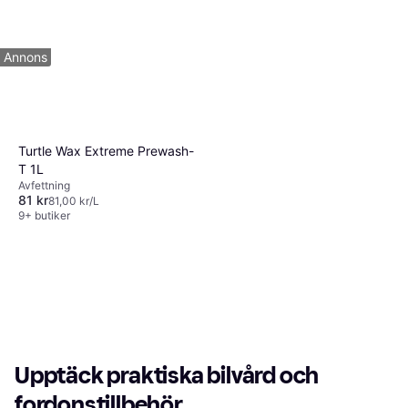
200 kr
40,00 kr/L
7 butiker
1
2
3
...
282
...
561
Annons
Turtle Wax Extreme Prewash-
T 1L
Avfettning
81 kr
81,00 kr/L
9+ butiker
Upptäck praktiska bilvård och
fordonstillbehör