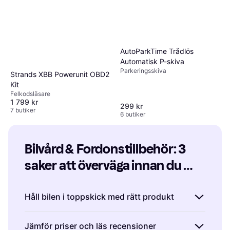
AutoParkTime Trådlös
Automatisk P-skiva
Parkeringsskiva
Strands XBB Powerunit OBD2
Kit
Felkodsläsare
1 799 kr
299 kr
7 butiker
6 butiker
Bilvård & Fordonstillbehör: 3 
saker att överväga innan du 
köper
Håll bilen i toppskick med rätt produkt
Innan du köper bilvård & fordonstillbehör är
Jämför priser och läs recensioner