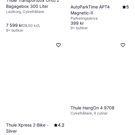
Thule Transportbox Onto 2
Bagagebox 300 Liter
Motul MC Care C2+ Chain
AutoParkTime APT4
5
Lastkorg, Cykelhållare
Lube Road
Magnetic-II
Bilvård & Rengöring
Parkeringsskiva
118 kr
399 kr
294,00 kr/L
7 599 kr
28,00 kr/L
9+ butiker
9+ butiker
9+ butiker
Thule HangOn 4 9708
Cykelhållare, 4 cyklar
Thule Xpress 2-Bike -
4.2
Silver