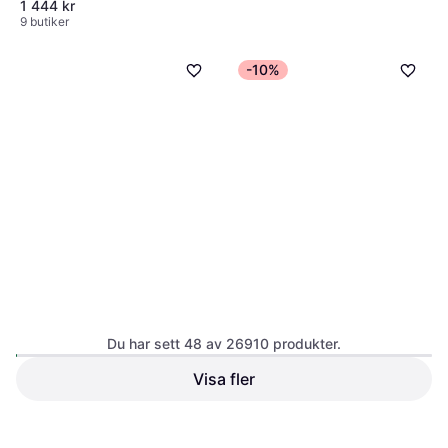
1 444 kr
9 butiker
-10%
Motip Airco Cleaner
AC-rengöring
86 kr
172,00 kr/L
7 butiker
Du har sett 48 av 26910 produkter.
Mobil Super 3000 XE 5W-30
Visa fler
Motorolja 5L
Motorolja