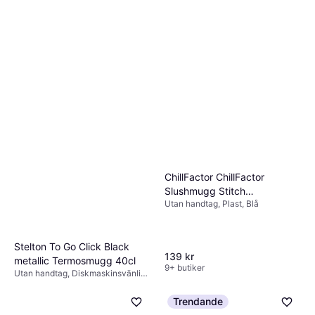
Termosmugg 35.5cl
Handdisk, Hängögla, BPA-fritt,
283 kr
Med handtag, Rostfritt stål,
9+ butiker
Rostfritt stål
Eva Solo Urban To Go Cup
0.35 L Black Termosmugg
Diskmaskinsvänlig, Med handtag,
Rostfritt stål, Svart
279 kr
7 butiker
ChillFactor ChillFactor
Slushmugg Stitch
Utan handtag, Plast, Blå
Termosmugg
Stelton To Go Click Black
139 kr
metallic Termosmugg 40cl
9+ butiker
Utan handtag, Diskmaskinsvänlig,
BPA-fritt, Plast, Rostfritt stål, Svart
329 kr
Trendande
9+ butiker