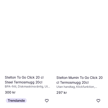
hur du blir en miljöhjälte genom att byta till
alltid ett plus, oavsett produkt. Satsa på
egen mugg så kan du läsa mer på
Ivl Svenska
en variant som är
maskindisksäker
.
miljöinstitutet
.
Passa din bils mugghållare
. Det är mer
trafiksäkert och även bekvämare att ha
sin mugg i hållaren än att försöka hålla
den mellan knäna. Kan du ta med din
flergångsmugg i bilen?
Spillfri öppning
. Kaffe som rinner ner för
mungiporna gör ingen glad, kolla
recensioner för att se att det går att
dricka spillfritt.
Stelton To Go Click 20 cl
Stelton Mumin To Go Click 20
Steel Termosmugg 20cl
cl Termosmugg 20cl
BPA-fritt, Diskmaskinsvänlig, Utan
Utan handtag, Klickfunktion,
handtag, Plast, Rostfritt stål,
Handdisk, BPA-fritt, Plast, Rostfritt
300 kr
297 kr
Rostfritt stål
stål, Grön
7 butiker
9 butiker
Trendande