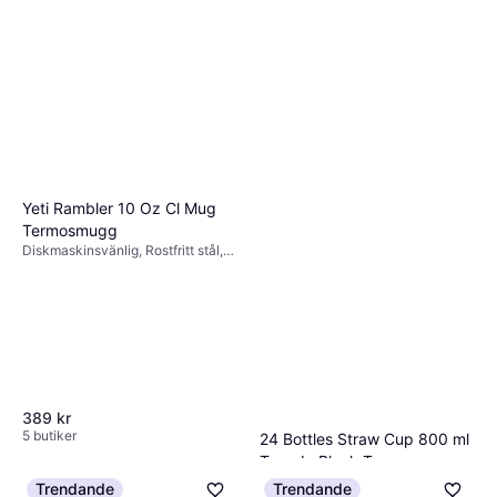
Diskmaskinsvänlig, Rostfritt stål,
199 kr
Svart
3 butiker
Yeti Rambler 10 Oz Cl Mug
Termosmugg
Diskmaskinsvänlig, Rostfritt stål,
Röd
389 kr
5 butiker
24 Bottles Straw Cup 800 ml
Tuxedo Black Termosmugg
Trendande
Trendande
444 kr