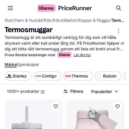
Start
/
Hem & Hushåll
/
Kök
/
Kökstillbehör
/
Koppar & Muggar
/
Termosmuggar
Termosmuggar
Termosmugg är ett oumbärligt verktyg för dig som vill hålla 
drycken varm eller kall under lång tid. På PriceRunner hjälper vi 
dig att hitta rätt termosmugg genom att lista ett brett urval från 
olika märken och återförsäljare. Med våra användbara filter kan 
Prova flexibla betalningar med
Lär dig hur
du enkelt sortera efter storlek, material eller färg för att hitta 
Märke
Egenskaper
den termosmugg som bäst passar dina behov och din stil. Du 
kan också jämföra priser och läsa användarrecensioner för att 
Stanley
Contigo
Thermos
Bodum
få en bättre förståelse för vad andra tycker om produkterna. 
Detta gör det enklare för dig att göra ett välgrundat val och 
hitta den bästa dealen. Vi ser till att du får all information du 
1000+ produkter
Filtrera
Popularitet
behöver på ett och samma ställe. Börja här för att hitta din 
nästa termosmugg och njut av din dryck i rätt temperatur, 
oavsett var du är!
Mer om termosmuggar »