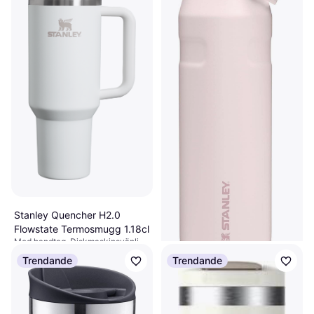
Stanley Quencher H2.0
Flowstate Termosmugg 1.18cl
Med handtag, Diskmaskinsvänlig,
Rostfritt stål, Vit
495 kr
Trendande
Trendande
4 butiker
Stanley Iceflow Flip Straw 2.0