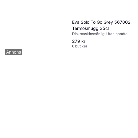
Eva Solo To Go Grey 567002
Termosmugg 35cl
Diskmaskinsvänlig, Utan handtag,
Hängögla, Silikon, Stål, Plast, Grå
279 kr
6 butiker
Annons
Nespresso Smokey Blue
Termosmugg
Med handtag, Diskmaskinsvänlig,
Rostfritt stål, Blå
259 kr
6 butiker