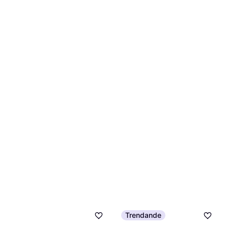
Blå, Gul
339 kr
6 butiker
klean-kanteen TKWide Tofu
Trendande
Termosmugg 35.5cl
Eva Solo Urban To Go Cup