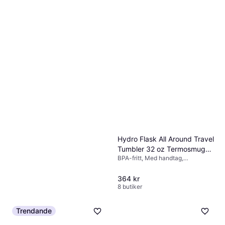
Hydro Flask All Around Travel
Tumbler 32 oz Termosmugg
BPA-fritt, Med handtag,
94.6cl
Diskmaskinsvänlig, Rostfritt stål,
Vit
364 kr
8 butiker
klean-kanteen Café Cap 355
Trendande
ml Termosmugg 35.5cl
Läcksäker, BPA-fritt, Rostfritt stål,