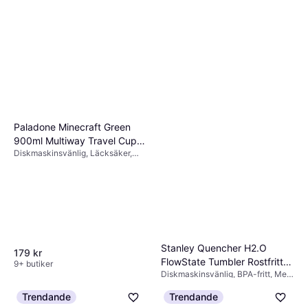
Paladone Minecraft Green
900ml Multiway Travel Cup
Diskmaskinsvänlig, Läcksäker,
Straw Termosmugg 90cl
Med handtag, Rostfritt stål, Plast,
Multifärgad, Grön
Stanley Quencher H2.O
179 kr
FlowState Tumbler Rostfritt
9+ butiker
Diskmaskinsvänlig, BPA-fritt, Med
Stål 890 ml Termosmugg
handtag, Rostfritt stål, Rosa
88.7cl
454 kr
Trendande
Trendande
1 butik