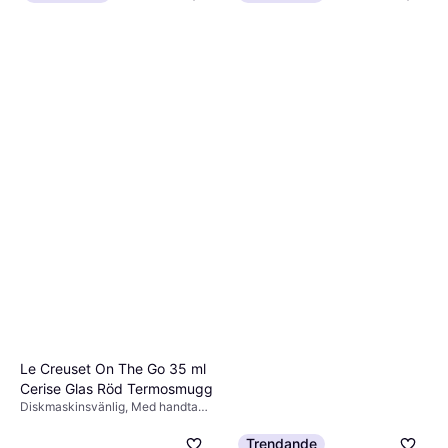
7 butiker
Le Creuset On The Go 35 ml
Cerise Glas Röd Termosmugg
Diskmaskinsvänlig, Med handtag,
Utan handtag, Glas, Rostfritt stål,
285 kr
Plast, Silikon, Röd, Multifärgad,
Trendande
6 butiker