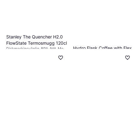
Stanley The Quencher H2.0
FlowState Termosmugg 120cl
Hydro Flask Coffee with Flex
Diskmaskinsvänlig, BPA-fritt, Med
handtag, Rostfritt stål, Beige
Sip Termosmugg 47.3cl
699 kr
Hängögla, Läcksäker, Med
3 butiker
handtag, Rostfritt stål, Vit
339 kr
5 butiker