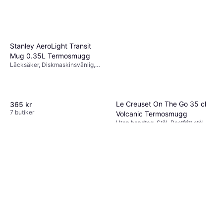
Stanley AeroLight Transit
Mug 0.35L Termosmugg
Läcksäker, Diskmaskinsvänlig,
Rostfritt stål, Blå
Le Creuset On The Go 35 cl
365 kr
7 butiker
Volcanic Termosmugg
Utan handtag, Stål, Rostfritt stål,
Orange
285 kr
7 butiker