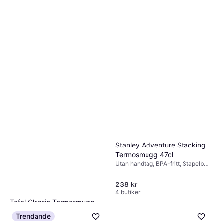
Utan handtag, Beige
Termosmugg
376 kr
310 kr
2 butiker
4 butiker
Stanley Adventure Stacking
Termosmugg 47cl
Utan handtag, BPA-fritt, Stapelbar,
Diskmaskinsvänlig, Rostfritt stål,
Grön
238 kr
4 butiker
Tefal Classic Termosmugg
36cl
Trendande
Utan handtag, Läcksäker,