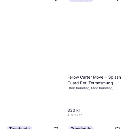
Rosa
Thermos Travel Pro
Termosmugg 40cl
Utan handtag, Handdisk,
Läcksäker, Rostfritt stål, Svart
299 kr
Fellow Carter Move + Splash
4 butiker
Guard Peri Termosmugg
Utan handtag, Med handtag,
Rostfritt stål, Lila, Rosa
330 kr
4 butiker
Pluto Berså termosmugg
Trendande
Trendande