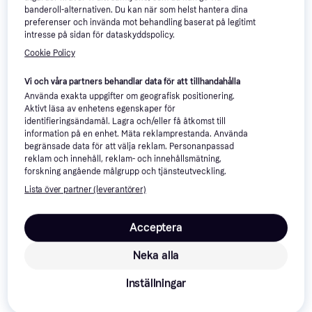
banderoll-alternativen. Du kan när som helst hantera dina
preferenser och invända mot behandling baserat på legitimt
intresse på sidan för dataskyddspolicy.
Cookie Policy
Vi och våra partners behandlar data för att tillhandahålla
Använda exakta uppgifter om geografisk positionering.
Aktivt läsa av enhetens egenskaper för
identifieringsändamål. Lagra och/eller få åtkomst till
information på en enhet. Mäta reklamprestanda. Använda
begränsade data för att välja reklam. Personanpassad
reklam och innehåll, reklam- och innehållsmätning,
forskning angående målgrupp och tjänsteutveckling.
Stanley Iceflow Flip Straw
Trendande
Tumbler Termosflaska 0.6 L
Lista över partner (leverantörer)
Diskmaskinsvänlig, BPA-fritt, Med
Rose Quartz Termosmugg
handtag, Läcksäker, Rostfritt stål,
60cl
400 kr
Rosa
Acceptera
2 butiker
Neka alla
Stanley Transit Fliptop Mug
Inställningar
Termomugg Medium Rose
Med handtag, Diskmaskinsvänlig,
Quartz 470 ml Termosmugg
Rostfritt stål, Plast, Rosa, Roséguld