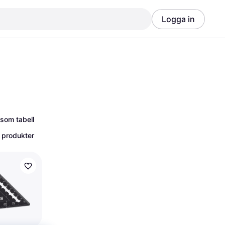
Logga in
Annons
Annons
 som tabell
 produkter