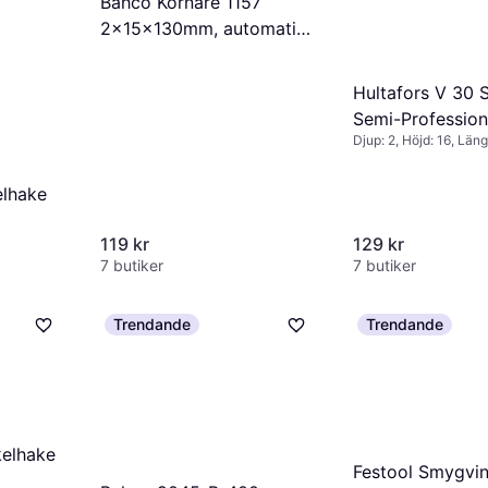
Bahco Körnare 1157
2x15x130mm, automatisk
Vinkelhake
Hultafors V 30 
Semi-Profession
Djup: 2, Höjd: 16, Läng
Vinkelhake
159
lhake
119 kr
129 kr
7 butiker
7 butiker
Trendande
Trendande
elhake
Festool Smygvi