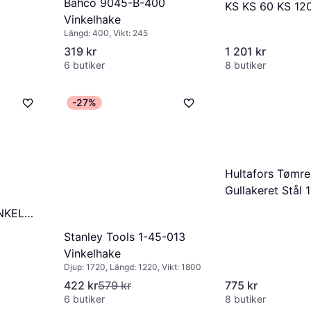
Bahco 9045-B-400
KS KS 60 KS 12
Vinkelhake
Vinkelhake
Längd: 400, Vikt: 245
319 kr
1 201 kr
6 butiker
8 butiker
-27%
Hultafors Tømre
Gullakeret Stål 
370 mm TMV10
NKEL
Vinkelhake
Stanley Tools 1-45-013
Vinkelhake
Djup: 1720, Längd: 1220, Vikt: 1800
422 kr
579 kr
775 kr
6 butiker
8 butiker