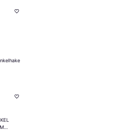
nkelhake
NKEL
MM