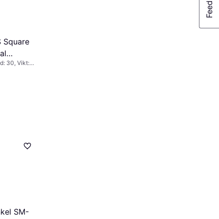
S Square
al
d: 30, Vikt:
nkel SM-