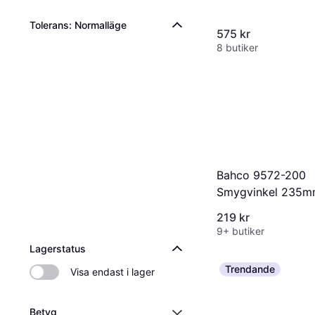
mm TMV60 Vinkel
Tolerans: Normalläge
575 kr
8 butiker
Bahco 9572-200
Smygvinkel 235
Vinkelhake
219 kr
9+ butiker
Lagerstatus
Trendande
Visa endast i lager
Betyg