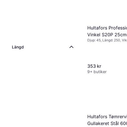
Hultafors Professi
Vinkel S20P 25cm
Djup: 45, Längd: 250, Vik
Vinkelhake
Längd
353 kr
9+ butiker
Hultafors Tømrerv
Gullakeret Stål 6