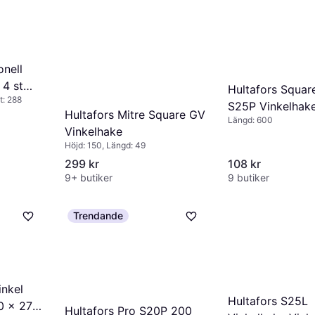
onell
 4 st
Hultafors Squar
t: 288
S25P Vinkelhak
Hultafors Mitre Square GV
Längd: 600
Vinkelhake
Höjd: 150, Längd: 49
299 kr
108 kr
9+ butiker
9 butiker
Trendande
inkel
Hultafors S25L
00 x 273
Hultafors Pro S20P 200