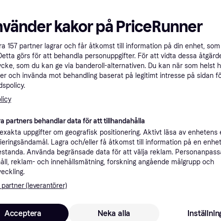
Hultafors 257010
Hultafors MMRS
257040
Vinkelhake
nvänder kakor på PriceRunner
257030 Vinkelh
Längd: 180
Längd: 161, Vikt: 68
åra
157
partner lagrar och får åtkomst till information på din enhet, som 
173 kr
170 kr
Detta görs för att behandla personuppgifter. För att vidta dessa åtgärde
9+ butiker
9+ butiker
ycke, som du kan ge via banderoll-alternativen. Du kan när som helst 
er och invända mot behandling baserat på legitimt intresse på sidan f
spolicy.
Trendande
Trendande
licy
a partners behandlar data för att tillhandahålla
xakta uppgifter om geografisk positionering. Aktivt läsa av enhetens
ifieringsändamål. Lagra och/eller få åtkomst till information på en enhe
Hultafors Quattro
standa. Använda begränsade data för att välja reklam. Personanpas
smygvinkel QBS 25
åll, reklam- och innehållsmätning, forskning angående målgrupp och
Höjd: 19, Längd: 245, Vikt: 200
Vinkelhake
veckling.
Hultafors Quatt
 partner (leverantörer)
72124
Vinkelhake
Djup: 45, Höjd: 155, L
Vikt: 270
Acceptera
Neka alla
Inställnin