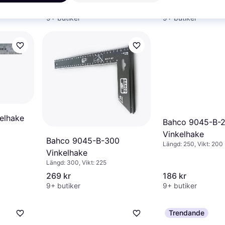
549 kr
395 kr
9+ butiker
9+ butiker
elhake
Bahco 9045-B-
Vinkelhake
Bahco 9045-B-300
Längd: 250, Vikt: 200
Vinkelhake
Längd: 300, Vikt: 225
269 kr
186 kr
9+ butiker
9+ butiker
Trendande