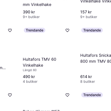
Vinkelhake Vink
hake
mm Vinkelhake
390 kr
157 kr
9+ butiker
9+ butiker
Trendande
Trendande
Hultafors Snicka
Hultafors TMV 60
800 mm TMV 80
Vinkelhake
Vinkelhake
mm
Längd: 60
490 kr
614 kr
4 butiker
8 butiker
Trendande