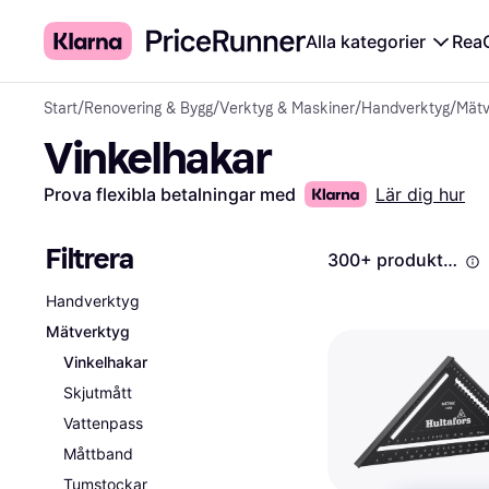
Alla kategorier
Rea
Start
/
Renovering & Bygg
/
Verktyg & Maskiner
/
Handverktyg
/
Mätv
Vinkelhakar
Prova flexibla betalningar med
Lär dig hur
Filtrera
300+ produkter
Handverktyg
Mätverktyg
Vinkelhakar
Skjutmått
Vattenpass
Måttband
Tumstockar