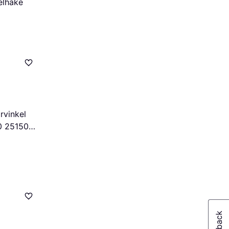
elhake
rvinkel
 251503