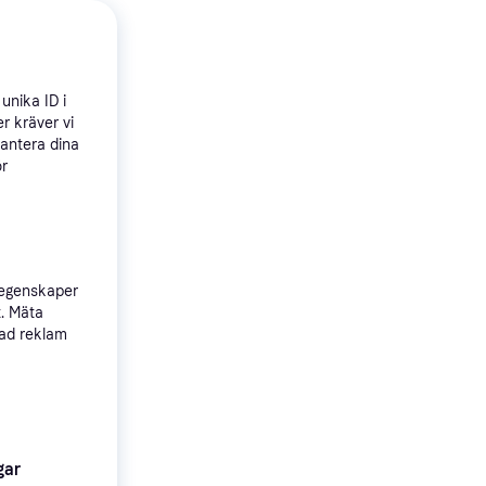
 Mini
ake
unika ID i
r kräver vi
hantera dina
ör
 egenskaper
t. Mäta
sad reklam
ro 270
ängd: 300,
gar