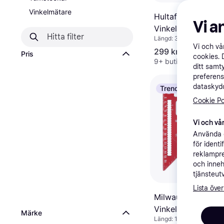
Vinkelmätare
Hultafors Rafter 
Vi a
Vinkelhake
Längd: 300
Vi och v
299 kr
Pris
cookies. 
9+ butiker
ditt samt
preferens
dataskydd
Trendande
Cookie Po
Vi och vår
Använda e
för ident
reklampre
och inneh
tjänsteut
Lista över
Milwaukee 49324
Vinkelhake
Märke
Längd: 180, Vikt: 0.21