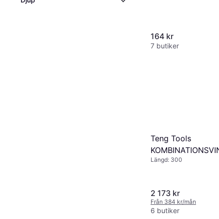
164 kr
7 butiker
Teng Tools
KOMBINATIONSVI
Längd: 300
Vinkelhake
2 173 kr
Från 384 kr/mån
6 butiker