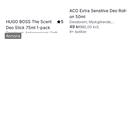
ACO Extra Sensitive Deo Roll-
on 50ml
HUGO BOSS The Scent
5
Deodorant, Mjukgörande,
49 kr
Lugnande, Doft, Återfuktande,
980,00 kr/L
Deo Stick 75ml 1-pack
Alkoholfri, Dermatologiskt testad,
9+ butiker
Deodorant, Antiperspirant, Doft
Annons
Aluminiumfri
124 kr
1 653,00 kr/L
9+ butiker