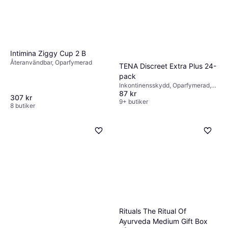
med ekologiska certifieringar eller
återvinningsbara förpackningar vara ett bättre
val. Anpassa ditt köp efter dina unika behov
för att säkerställa maximal nytta och
bekvämlighet.
Intimina Ziggy Cup 2 B
Återanvändbar, Oparfymerad
TENA Discreet Extra Plus 24-
pack
Inkontinensskydd, Oparfymerad,
87 kr
Dermatologiskt testad
307 kr
9+ butiker
8 butiker
Rituals The Ritual Of
Ayurveda Medium Gift Box