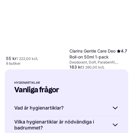
Clarins Gentle Care Deo
4.7
Roll-on 50ml 1-pack
55 kr
1 222,00 kr/L
Deodorant, Doft, Parabenfri,
9 butiker
163 kr
Antiperspirant, Alkoholfri,
3 260,00 kr/L
Mjukgörande
9+ butiker
HYGIENARTIKLAR
Vanliga frågor
Vad är hygienartiklar?
Hygienartiklar är produkter som används för
Vilka hygienartiklar är nödvändiga i
badrummet?
att upprätthålla personlig hygien och