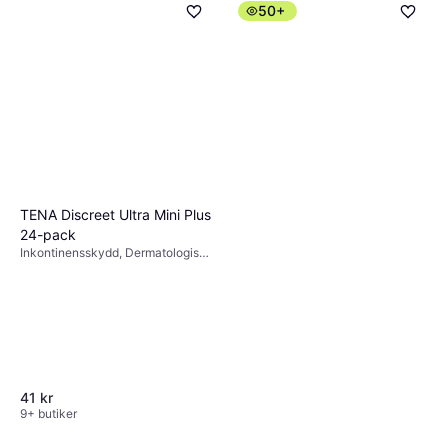
50+
Eucerin pH5 Shower Gel & Oil
400 ml 400ml
Duschcreme, Återfuktande
98 kr
245,00 kr/L
9+ butiker
TENA Discreet Ultra Mini Plus
24-pack
Inkontinensskydd, Dermatologiskt
testad, Oparfymerad
41 kr
9+ butiker