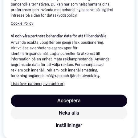
banderoll-alternativen. Du kan när som helst hantera dina
preferenser och invända mot behandling baserat på legitimt
intresse på sidan för dataskyddspolicy.
Cookie Policy
Vichy 72-HR Stress Resist
Vi och våra partners behandlar data för att tillhandahålla
Anti-Perspirant Intensive
Använda exakta uppgifter om geografisk positionering.
Deodorant, Parabenfri, Doft,
Treatment Deo Roll-on 50ml
Aktivt läsa av enhetens egenskaper för
90 kr
Alkoholfri, Antiperspirant
1 800,00 kr/L
identifieringsändamål. Lagra och/eller få åtkomst till
1-pack
9+ butiker
information på en enhet. Mäta reklamprestanda. Använda
begränsade data för att välja reklam. Personanpassad
-21%
200+
reklam och innehåll, reklam- och innehållsmätning,
forskning angående målgrupp och tjänsteutveckling.
Lista över partner (leverantörer)
Eucerin pH5 Shower Oil
400ml
Duschcreme, Återfuktande, Doft,
Acceptera
97 kr
Vårdande, Dermatologiskt testad,
243,00 kr/L
Mjukgörande, Lugnande
9+ butiker
Neka alla
Inställningar