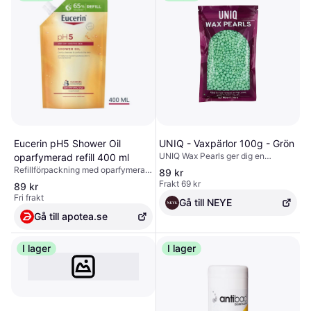
Eucerin pH5 Shower Oil
UNIQ - Vaxpärlor 100g - Grön
UNIQ Wax Pearls ger dig en
oparfymerad refill 400 ml
professionell och effektiv lösning
Refillförpackning med oparfymerad
89 kr
för hårborttagning hemma utan
duscholja. Rengör skonsamt med
Frakt 69 kr
89 kr
användning av remsor. Dessa
53% naturliga oljor.
Fri frakt
vaxpärlor smälts enkelt i en
Gå till NEYE
vaxvärmare och appliceras direkt
Gå till apotea.se
på huden där de omsluter håren tätt
och säkerställer en noggrann och
långvarig borttagning. Med denna
I lager
I lager
metod får du en slät och välvårdad
hud som håller längre jämfört med
vanlig rakning, och du undviker
problem som stubb och irritation.
De praktiska vaxpärlorna är särskilt