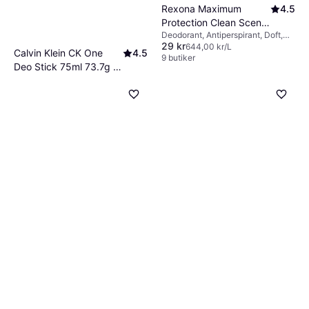
Rexona Maximum
4.5
Protection Clean Scent
Deodorant, Antiperspirant, Doft,
Deo Stick 45ml
29 kr
Dermatologiskt testad
644,00 kr/L
Calvin Klein CK One
4.5
9 butiker
Deo Stick 75ml 73.7g 1-
Deodorant, Antiperspirant,
pack
85 kr
Alkoholfri, Doft
1 133,00 kr/L
9+ butiker