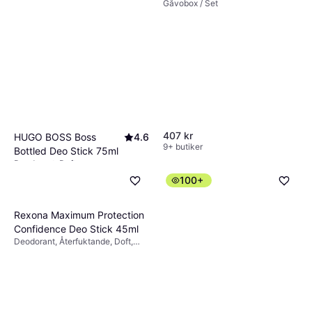
Gåvobox / Set
407 kr
HUGO BOSS Boss
4.6
9+ butiker
Bottled Deo Stick 75ml
Deodorant, Doft
110 kr
1 467,00 kr/L
100+
9+ butiker
Rexona Maximum Protection
Confidence Deo Stick 45ml
Deodorant, Återfuktande, Doft,
Antiperspirant, Dermatologiskt
testad