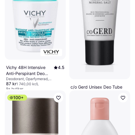
Vichy 48H Intensive
4.5
Anti-Perspirant Deo
Deodorant, Oparfymerad,
Roll-on 50ml 1-pack
87 kr
Antiperspirant, Alkoholfri,
1 740,00 kr/L
c/o Gerd Unisex Deo Tube
Parabenfri, Dermatologiskt testad,
9+ butiker
60ml
Lugnande
100+
Deodorant, Alkoholfri,
118 kr
Aluminiumfri, Parabenfri
1 972,00 kr/L
9+ butiker