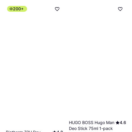
200+
Bats Extra Effective Women
Deo Roll-on 60ml
Deodorant, Dermatologiskt testad,
29 kr
Doft, Antiperspirant
483,00 kr/L
9+ butiker
HUGO BOSS Hugo Man
4.6
Deo Stick 75ml 1-pack