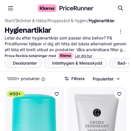
Start
/
Skönhet & Hälsa
/
Kroppsvård & Hygien
/
Hygienartiklar
Hygienartiklar
Letar du efter hygienartiklar som passar dina behov? På 
PriceRunner hjälper vi dig att hitta det bästa alternativet genom 
att lista ett brett utbud av produkter. Våra användbara filter gör 
det enkelt för dig att sortera efter pris, märke eller specifika 
Prova flexibla betalningar med
Lär dig hur
funktioner. Oavsett om du letar efter tandvård, hudvård eller 
Deodoranter
Intimhygien & Mensskydd
Bad- &
hårvård kan du snabbt navigera bland alla erbjudanden och 
hitta rätt produkt för dig. Du kan också läsa 
1000+ produkter
Filtrera
Popularitet
användarrecensioner för att få en bättre förståelse för vad 
andra tycker om produkterna. Vi ser till att du har all 
information du behöver för att göra ett välgrundat val. Med vår 
50+
hjälp kan du enkelt jämföra priser och hitta de bästa 
erbjudandena för dina hygienartiklar. Börja här för att hitta de 
produkter som matchar dina behov och preferenser.
Mer om hygienartiklar »