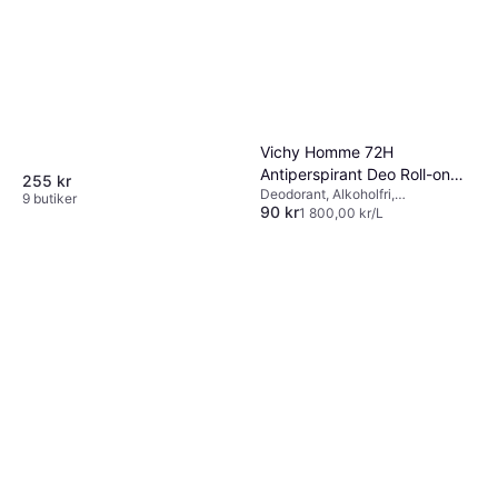
Vichy Homme 72H
Antiperspirant Deo Roll-on
255 kr
Deodorant, Alkoholfri,
50ml 1-pack
9 butiker
90 kr
Antiperspirant, Parabenfri,
1 800,00 kr/L
Dermatologiskt testad
9+ butiker