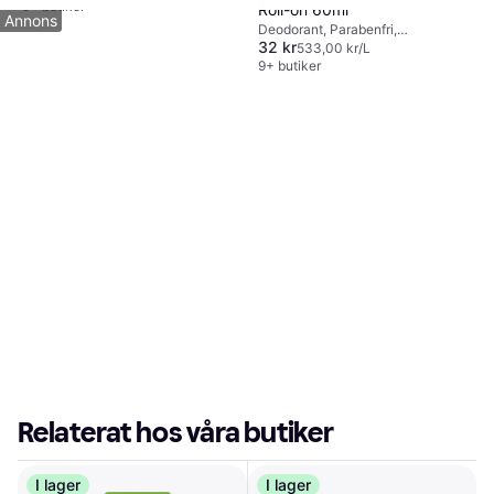
Antiperspirant
9+ butiker
Roll-on 60ml
Annons
Deodorant, Parabenfri,
32 kr
Dermatologiskt testad,
533,00 kr/L
Oparfymerad, Antiperspirant,
9+ butiker
Bakteriedödande
Relaterat hos våra butiker
I lager
I lager