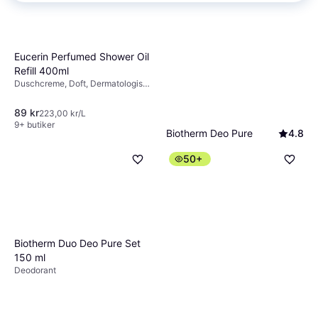
Eucerin Perfumed Shower Oil
Refill 400ml
Duschcreme, Doft, Dermatologiskt
testad, Återfuktande, Mjukgörande
89 kr
223,00 kr/L
9+ butiker
Biotherm Deo Pure
4.8
Antiperspirant Roll-on
50+
Deodorant, Parabenfri, Doft,
75ml 1-pack
167 kr
Kylande, Antiperspirant,
2 227,00 kr/L
Mjukgörande, Lugnande,
9+ butiker
Återfuktande, Alkoholfri
Biotherm Duo Deo Pure Set
150 ml
Deodorant