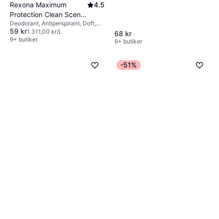
Rexona Maximum
4.5
Protection Clean Scent
Deodorant, Antiperspirant, Doft,
Deo Stick 45ml
59 kr
Dermatologiskt testad
1 311,00 kr/L
68 kr
9+ butiker
9+ butiker
-51%