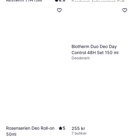
Biotherm 72H Day
4.8
Deodorant, Antiperspirant, Doft,
Control Extreme
105 kr
Aluminiumfri
1 400,00 kr/L
9+ butiker
Deodorant, Doft, Dermatologiskt
Protection Deo Roll-on
160 kr
testad, Bakteriedödande,
2 133,00 kr/L
75ml
Reparerande, Återfuktande,
9+ butiker
Antiperspirant, Lugnande
Biotherm Duo Deo Day
Control 48H Set 150 ml
Deodorant
Rosenserien Deo Roll-on
5
255 kr
7 butiker
50ml