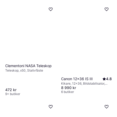
Clementoni NASA Teleskop
Teleskop, x50, Stativfäste
Canon 12x36 IS III
4.8
Kikare, 12x36, Bildstabilisator,
8 990 kr
Belagd
472 kr
6 butiker
9+ butiker