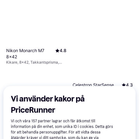
Nikon Monarch M7
4.8
8x42
Kikare, 8x42, Takkantsprisma,
Imfri, Multibelagd
Celestron StarSense
4.3
Explorer LT 70AZ
Vi använder kakor på
Teleskop, 70x, Stativfäste, Helt
5 475 kr
1 996 kr
belagd
Från 966 kr/mån
9+ butiker
PriceRunner
9 butiker
Vi och våra
157
partner lagrar och får åtkomst till
information på din enhet, som unika ID i cookies. Detta görs
för att behandla personuppgifter. För att vidta dessa
åtgärder kräver vi ditt samtycke, som du kan ge via