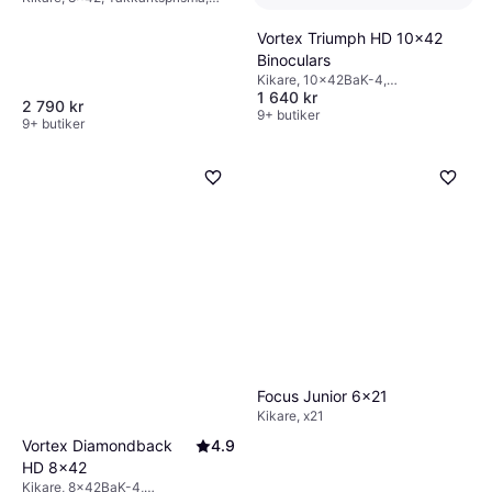
Multibelagd
Vortex Triumph HD 10x42
Binoculars
Kikare, 10x42BaK-4,
1 640 kr
Takkantsprisma, Imfri, Stöttålig,
2 790 kr
Helt multibelagd
9+ butiker
9+ butiker
Focus Junior 6x21
Kikare, x21
Vortex Diamondback
4.9
HD 8x42
Kikare, 8x42BaK-4,