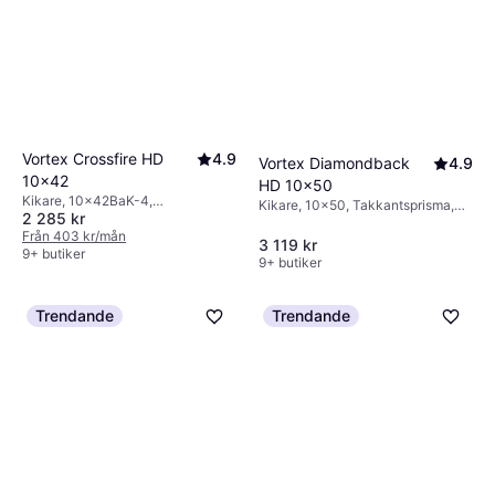
Vortex Crossfire HD
4.9
Vortex Diamondback
4.9
10x42
HD 10x50
Kikare, 10x42BaK-4,
Kikare, 10x50, Takkantsprisma,
2 285 kr
Takkantsprisma, Stativfäste,
Imfri, Multibelagd, Helt belagd
Stöttålig, Helt multibelagd
Från 403 kr/mån
3 119 kr
9+ butiker
9+ butiker
Trendande
Trendande