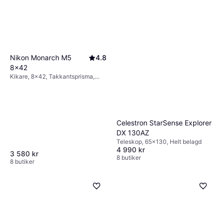
Nikon Monarch M5
4.8
8x42
Kikare, 8x42, Takkantsprisma,
Imfri, Multibelagd
Celestron StarSense Explorer
DX 130AZ
Teleskop, 65x130, Helt belagd
4 990 kr
3 580 kr
8 butiker
8 butiker