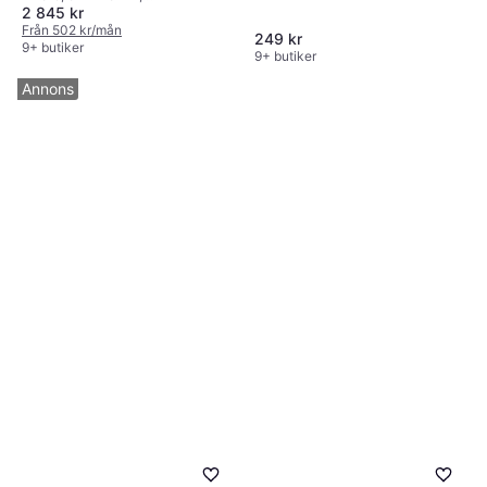
2 845 kr
Takkantsprisma, Imfri, Stativfäste,
Stöttålig, Multibelagd
Från 502 kr/mån
249 kr
9+ butiker
9+ butiker
Annons