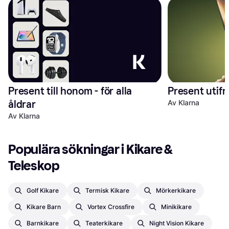
Present till honom - för alla 
Present utifr
åldrar
Av Klarna
Av Klarna
Populära sökningar i Kikare & 
Teleskop
Golf Kikare
Termisk Kikare
Mörkerkikare
Kikare Barn
Vortex Crossfire
Minikikare
Barnkikare
Teaterkikare
Night Vision Kikare