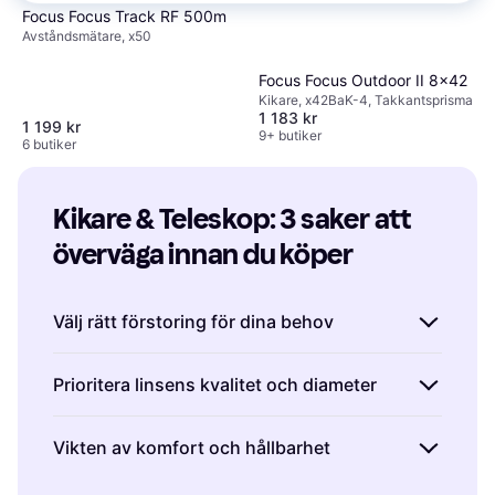
Focus Focus Track RF 500m
Avståndsmätare, x50
Focus Focus Outdoor II 8x42
Kikare, x42BaK-4, Takkantsprisma
1 183 kr
1 199 kr
9+ butiker
6 butiker
Kikare & Teleskop: 3 saker att 
överväga innan du köper
Välj rätt förstoring för dina behov
Förstoring är en av de viktigaste faktorerna
Prioritera linsens kvalitet och diameter
när du köper kikare eller teleskop. Det är
viktigt att välja rätt nivå av förstoring baserat
Linsens kvalitet och diameter påverkar
Vikten av komfort och hållbarhet
på hur och var du planerar att använda dem.
ljusinsamlingen och bildklarheten i kikare och
För fågelskådning kan en kikare med 8x till
teleskop. Kikare med större objektivlinser