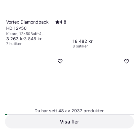
Vortex Diamondback
4.8
HD 12x50
Kikare, 12x50BaK-4,
3 263 kr
3 845 kr
Takkantsprisma, Imfri, Stöttålig,
18 482 kr
Multibelagd
7 butiker
8 butiker
Du har sett 48 av 2937 produkter.
Visa fler
Focus Sport Optics Junior
Focus Scenery 7x50 FF
6x21
Kikare, x50
Kikare, x