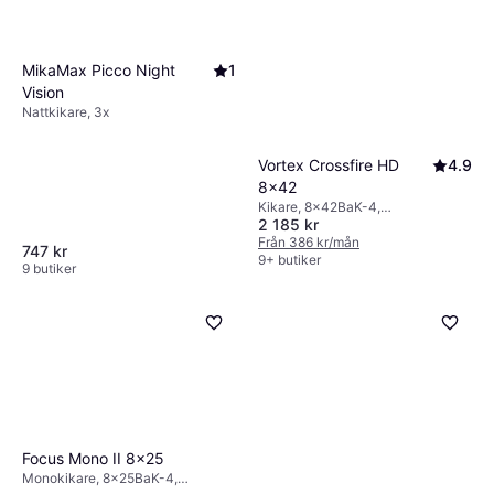
MikaMax Picco Night
1
Vision
Nattkikare, 3x
Vortex Crossfire HD
4.9
8x42
Kikare, 8x42BaK-4,
2 185 kr
Takkantsprisma, Stativfäste,
Stöttålig, Helt multibelagd
Från 386 kr/mån
747 kr
9+ butiker
9 butiker
Focus Mono II 8x25
Monokikare, 8x25BaK-4,