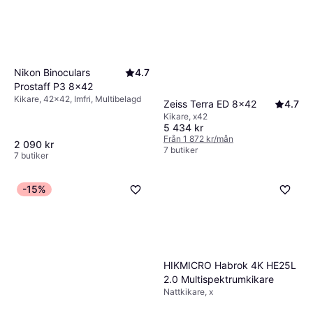
Nikon Binoculars
4.7
Prostaff P3 8x42
Kikare, 42x42, Imfri, Multibelagd
Zeiss Terra ED 8x42
4.7
Kikare, x42
5 434 kr
Från 1 872 kr/mån
2 090 kr
7 butiker
7 butiker
-15%
HIKMICRO Habrok 4K HE25L
2.0 Multispektrumkikare
Nattkikare, x