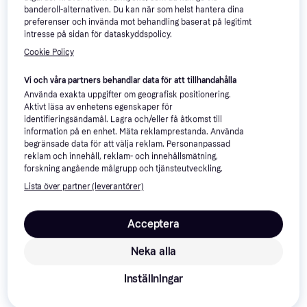
banderoll-alternativen. Du kan när som helst hantera dina
preferenser och invända mot behandling baserat på legitimt
intresse på sidan för dataskyddspolicy.
Cookie Policy
Vi och våra partners behandlar data för att tillhandahålla
Använda exakta uppgifter om geografisk positionering.
Silva Pocket 8x 8x21
4
Aktivt läsa av enhetens egenskaper för
Kikare, 8x21BK-7, Helt belagd
identifieringsändamål. Lagra och/eller få åtkomst till
Silva Pocket 10x25
2.8
information på en enhet. Mäta reklamprestanda. Använda
Kikare, 10x25BK-7, Helt belagd
begränsade data för att välja reklam. Personanpassad
519 kr
431 kr
reklam och innehåll, reklam- och innehållsmätning,
9+ butiker
9+ butiker
forskning angående målgrupp och tjänsteutveckling.
Lista över partner (leverantörer)
Acceptera
Neka alla
Inställningar