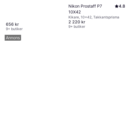
Takkantsprisma, Helt multibelagd
Nikon Prostaff P7
4.8
10X42
Kikare, 10x42, Takkantsprisma
2 220 kr
656 kr
9+ butiker
9+ butiker
Annons