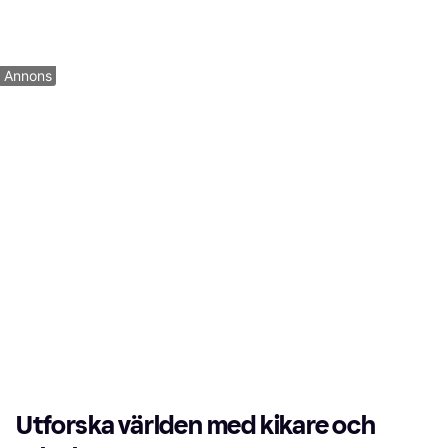
279 kr
859 kr
9+ butiker
6 butiker
1
2
3
...
33
...
62
Annons
Utforska världen med kikare och