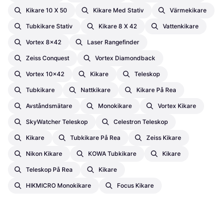
Kikare 10 X 50
Kikare Med Stativ
Värmekikare
Tubkikare Stativ
Kikare 8 X 42
Vattenkikare
Vortex 8x42
Laser Rangefinder
Zeiss Conquest
Vortex Diamondback
Vortex 10x42
Kikare
Teleskop
Tubkikare
Nattkikare
Kikare På Rea
Avståndsmätare
Monokikare
Vortex Kikare
SkyWatcher Teleskop
Celestron Teleskop
Kikare
Tubkikare På Rea
Zeiss Kikare
Nikon Kikare
KOWA Tubkikare
Kikare
Teleskop På Rea
Kikare
HIKMICRO Monokikare
Focus Kikare