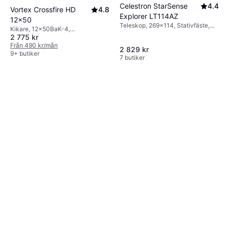
Celestron StarSense
4.4
Vortex Crossfire HD
4.8
Explorer LT114AZ
12x50
Teleskop, 269x114, Stativfäste,
Kikare, 12x50BaK-4,
Belagd
2 775 kr
Takkantsprisma, Stativfäste,
Stöttålig, Helt multibelagd
Från 490 kr/mån
2 829 kr
9+ butiker
7 butiker