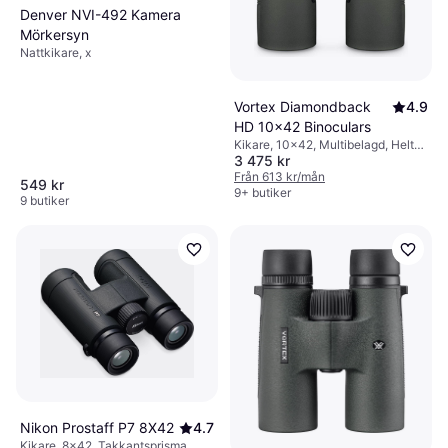
Denver NVI-492 Kamera
Mörkersyn
Nattkikare, x
Vortex Diamondback
4.9
HD 10x42 Binoculars
Kikare, 10x42, Multibelagd, Helt
3 475 kr
belagd
Från 613 kr/mån
549 kr
9+ butiker
9 butiker
Nikon Prostaff P7 8X42
4.7
Kikare, 8x42, Takkantsprisma,