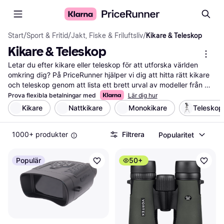
Start
/
Sport & Fritid
/
Jakt, Fiske & Friluftsliv
/
Kikare & Teleskop
Kikare & Teleskop
Letar du efter kikare eller teleskop för att utforska världen 
omkring dig? På PriceRunner hjälper vi dig att hitta rätt kikare 
och teleskop genom att lista ett brett urval av modeller från 
olika märken och återförsäljare. Med våra användbara filter kan 
Prova flexibla betalningar med
Lär dig hur
du enkelt sortera efter egenskaper som förstoring, linsdiameter, 
Kikare
Nattkikare
Monokikare
Teleskop
vikt och pris. Detta gör det lättare för dig att välja det som bäst 
passar dina behov och budget. Du kan också läsa 
1000+ produkter
Filtrera
Popularitet
användarrecensioner för att få insikter om vad andra tycker om 
produkterna. Vi ser till att du får den mest tillförlitliga 
informationen för att göra ett välgrundat val. Börja här för att 
Populär
50+
hitta den kikare eller det teleskop som tar dina äventyr till nästa 
nivå!
Mer om kikare & teleskop »