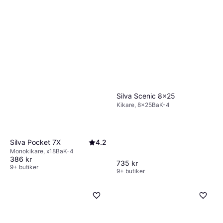
och använda, vilket gör dem idealiska för att
upptäcka planeter och månen.
Silva Scenic 8x25
Kikare, 8x25BaK-4
Silva Pocket 7X
4.2
Monokikare, x18BaK-4
386 kr
735 kr
9+ butiker
9+ butiker