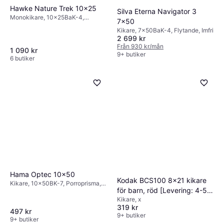
Hawke Nature Trek 10×25
Silva Eterna Navigator 3
Monokikare, 10x25BaK-4,
7x50
Takkantsprisma, Imfri, Helt
Kikare, 7x50BaK-4, Flytande, Imfri
multibelagd
2 699 kr
Från 930 kr/mån
1 090 kr
9+ butiker
6 butiker
Hama Optec 10x50
Kodak BCS100 8x21 kikare
Kikare, 10x50BK-7, Porroprisma,
för barn, röd [Levering: 4-5
Belagd
Kikare, x
dage]
319 kr
497 kr
9+ butiker
9+ butiker