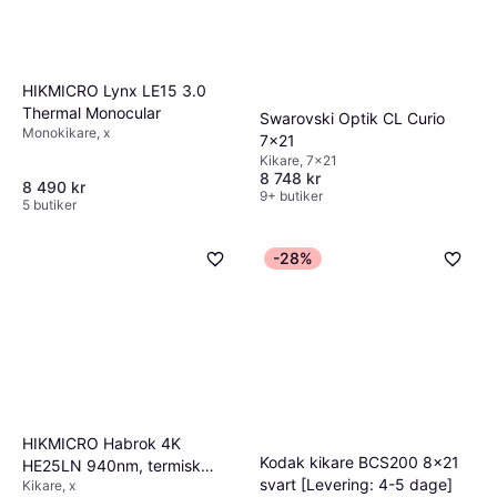
HIKMICRO Lynx LE15 3.0
Thermal Monocular
Swarovski Optik CL Curio
Monokikare, x
7x21
Kikare, 7x21
8 748 kr
8 490 kr
9+ butiker
5 butiker
-28%
HIKMICRO Habrok 4K
Kodak kikare BCS200 8x21
HE25LN 940nm, termisk
svart [Levering: 4-5 dage]
Kikare, x
kikare