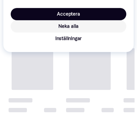
1 butik
1 butik
Acceptera
Neka alla
Inställningar
Lenco IBT-6
Bluetooth
1 563 kr
4 butiker