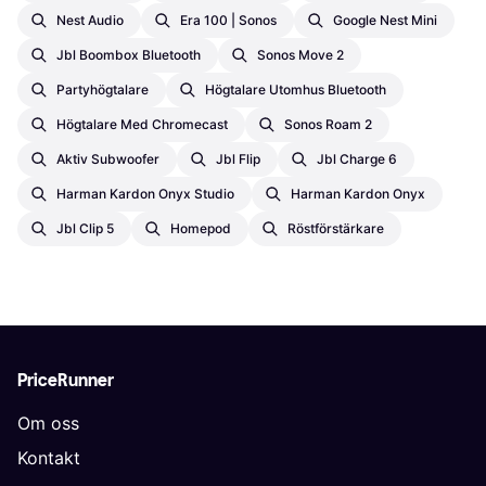
Nest Audio
Era 100 | Sonos
Google Nest Mini
Jbl Boombox Bluetooth
Sonos Move 2
Partyhögtalare
Högtalare Utomhus Bluetooth
Högtalare Med Chromecast
Sonos Roam 2
Aktiv Subwoofer
Jbl Flip
Jbl Charge 6
Harman Kardon Onyx Studio
Harman Kardon Onyx
Jbl Clip 5
Homepod
Röstförstärkare
PriceRunner
Om oss
Kontakt