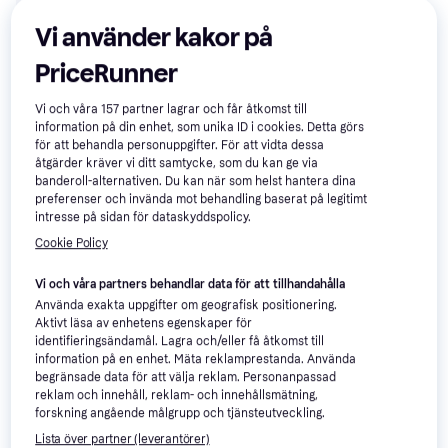
Med Mobilhållare
Bluetooth
Vi använder kakor på
PriceRunner
Vi och våra
157
partner lagrar och får åtkomst till
information på din enhet, som unika ID i cookies. Detta görs
för att behandla personuppgifter. För att vidta dessa
åtgärder kräver vi ditt samtycke, som du kan ge via
255 kr
287 kr
banderoll-alternativen. Du kan när som helst hantera dina
2 butiker
preferenser och invända mot behandling baserat på legitimt
intresse på sidan för dataskyddspolicy.
Cookie Policy
Vi och våra partners behandlar data för att tillhandahålla
Använda exakta uppgifter om geografisk positionering.
Aktivt läsa av enhetens egenskaper för
identifieringsändamål. Lagra och/eller få åtkomst till
Bose Charging plate for
4.2
information på en enhet. Mäta reklamprestanda. Använda
Portable Home Speaker
begränsade data för att välja reklam. Personanpassad
reklam och innehåll, reklam- och innehållsmätning,
forskning angående målgrupp och tjänsteutveckling.
Conran Audio iPod Dock
1 995 kr
Lista över partner (leverantörer)
339 kr