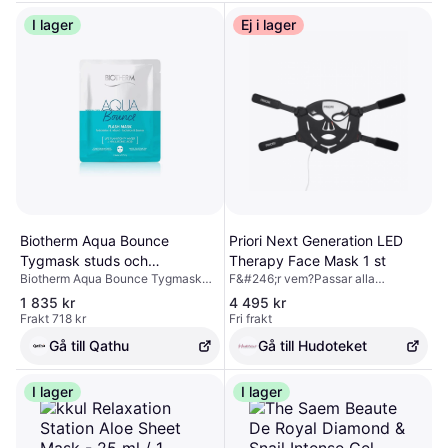
I lager
Ej i lager
Biotherm Aqua Bounce
Priori Next Generation LED
Tygmask studs och
Therapy Face Mask 1 st
Biotherm Aqua Bounce Tygmask
F&#246;r vem?Passar alla
återfuktning 31g
studs och återfuktning 31g
hudtyper. Genom att kombinera alla
1 835 kr
4 495 kr
tre v&#229;gl&#228;ngder i varje
Frakt 718 kr
Fri frakt
behandling stimuleras
kollagenproduktionen f&#246;r en
Gå till Qathu
Gå till Hudoteket
fylligare och fastare hud, minskar
svullnad och fina linjer f&#246;r en
I lager
sl&#228;tare hudstruktur, ger djup
I lager
&#229;terfuktning f&#246;r att
&#229;terst&#228;lla lyster samt
lugnar inflammation &#8211; vilket