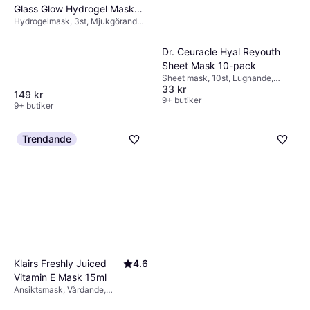
Glass Glow Hydrogel Mask
Hydrogelmask, 3st, Mjukgörande,
34g 3-pack
Lyster, Lugnande, Återfuktande,
Uppstramande, Utslätande, Anti-
Dr. Ceuracle Hyal Reyouth
age, Parabenfri, Ceramider,
Sheet Mask 10-pack
Collagen, Niacinamide,
Hyaluronsyra
Sheet mask, 10st, Lugnande,
33 kr
Lyster, Vårdande, Utslätande,
149 kr
Uppstramande, Återfuktande,
9+ butiker
9+ butiker
Anti-age, Doft, Dermatologiskt
testad, Parabenfri, Oparfymerad,
Glutenfri, Fri från mineralolja,
Trendande
Antioxidanter, Vitaminer,
Hyaluronsyra, Vitamin B, Collagen
Klairs Freshly Juiced
4.6
Vitamin E Mask 15ml
Ansiktsmask, Vårdande,
Regenererande, Mjukgörande,