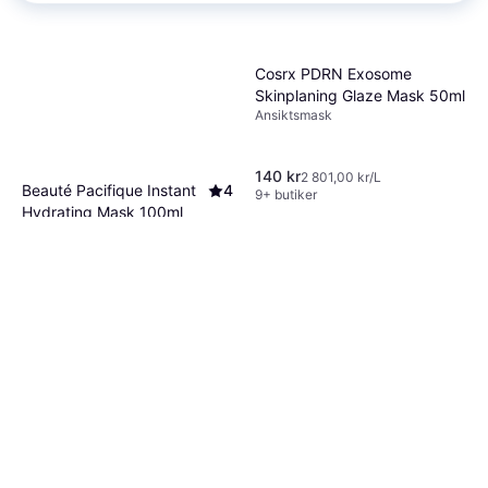
Cosrx PDRN Exosome
Skinplaning Glaze Mask 50ml
Ansiktsmask
140 kr
2 801,00 kr/L
Beauté Pacifique Instant
4
9+ butiker
Hydrating Mask 100ml
Ansiktsmask, Lyster, Anti-age,
337 kr
Regenererande, Återfuktande,
3 370,00 kr/L
Mjukgörande, Doft, Vitaminer,
9+ butiker
Collagen, Vitamin E, Vitamin A