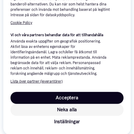
banderoll-alternativen. Du kan när som helst hantera dina
preferenser och invända mot behandling baserat på legitimt
intresse på sidan för dataskyddspolicy.
Silk'n Facial LED Mask Pro
Cookie Policy
Silknen
SharkNinja CryoGlow LED
LED mask
Ansiktsmask FW312EUPL
Vi och våra partners behandlar data för att tillhandahålla
LED mask
Använda exakta uppgifter om geografisk positionering.
3 849 kr
Aktivt läsa av enhetens egenskaper för
2 540 kr
9 butiker
identifieringsändamål. Lagra och/eller få åtkomst till
8 butiker
information på en enhet. Mäta reklamprestanda. Använda
begränsade data för att välja reklam. Personanpassad
-12%
reklam och innehåll, reklam- och innehållsmätning,
forskning angående målgrupp och tjänsteutveckling.
Lista över partner (leverantörer)
Acceptera
Neka alla
Inställningar