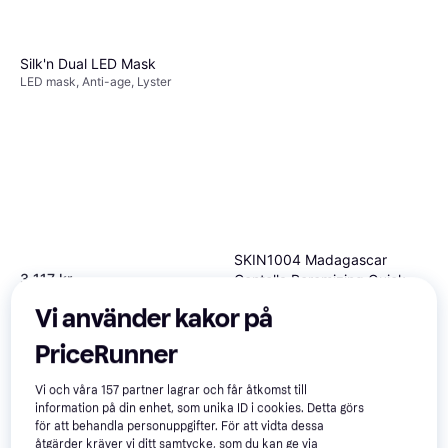
Silk'n Dual LED Mask
LED mask, Anti-age, Lyster
SKIN1004 Madagascar
3 117 kr
Centella Poremizing Quick
9+ butiker
Lermask, Lugnande, Exfolierande,
Clay Stick Mask 27g
Vi använder kakor på
136 kr
Icke-komedogen, Aloe vera
9+ butiker
Trendande
PriceRunner
Vi och våra
157
partner lagrar och får åtkomst till
information på din enhet, som unika ID i cookies. Detta görs
för att behandla personuppgifter. För att vidta dessa
åtgärder kräver vi ditt samtycke, som du kan ge via