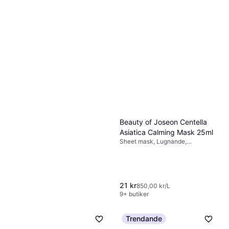
Beauty of Joseon Centella
Asiatica Calming Mask 25ml
Sheet mask, Lugnande,
Mjukgörande, Regenererande,
Återfuktande, Niacinamide,
Hyaluronsyra
21 kr
850,00 kr/L
9+ butiker
Origins Drink Up
4.5
Trendande
Intensive Overnight