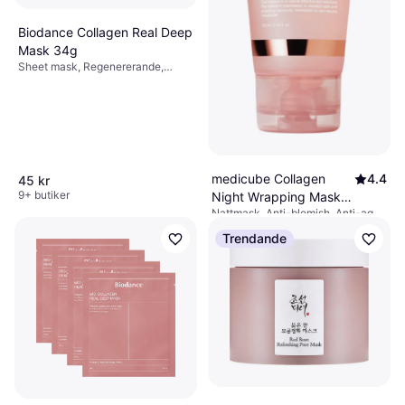
Biodance Collagen Real Deep
Mask 34g
Sheet mask, Regenererande,
Lyster, Uppstramande, Utslätande,
Återfuktande, Anti-age, Alkoholfri,
Collagen, Hyaluronsyra,
Niacinamide
medicube Collagen
4.4
45 kr
9+ butiker
Night Wrapping Mask
Nattmask, Anti-blemish, Anti-age,
75ml
175 kr
Återfuktande, Lyster, Utslätande,
Trendande
Uppstramande, Reparerande,
9+ butiker
Kollagen, Ceramider, Hyaluronsyra