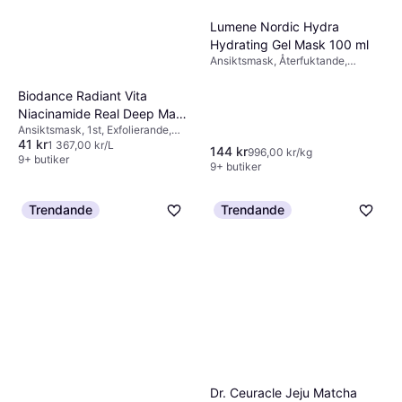
9+ butiker
Parabenfri, Glutenfri, Doft,
Lumene Nordic Hydra
Hyaluronsyra, Antioxidanter
Hydrating Gel Mask 100 ml
Ansiktsmask, Återfuktande,
Hyaluronsyra
Biodance Radiant Vita
Niacinamide Real Deep Mask
Ansiktsmask, 1st, Exfolierande,
34 Gram 30ml
41 kr
Återfuktande
1 367,00 kr/L
144 kr
996,00 kr/kg
9+ butiker
9+ butiker
Trendande
Trendande
Dr. Ceuracle Jeju Matcha