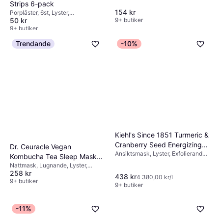
Strips 6-pack
av stora porer.
154 kr
Porplåster, 6st, Lyster,
9+ butiker
50 kr
Djuprengörande, Dermatologiskt
testad
9+ butiker
Trendande
-10%
Kiehl's Since 1851 Turmeric &
Cranberry Seed Energizing
Dr. Ceuracle Vegan
Ansiktsmask, Lyster, Exfolierande,
Radiance Masque 100ml
Kombucha Tea Sleep Mask
Utslätande, Mjukgörande,
Nattmask, Lugnande, Lyster,
100 g
Oparfymerad, Parabenfri,
258 kr
Vårdande, Återfuktande,
438 kr
Antioxidanter
4 380,00 kr/L
Antioxidanter
9+ butiker
9+ butiker
-11%