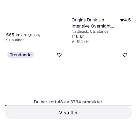
Hyaluronsyra, Koffein,
Antioxidanter
Origins Drink Up
4.5
Intensive Overnight
Nattmask, Utslätande,
Hydrating Mask 30Ml
565 kr
3 767,00 kr/L
116 kr
Återfuktande, Lyster,
9+ butiker
Mjukgörande, Parabenfri, Fri från
9+ butiker
mineralolja, Hyaluronsyra, Koffein,
Niacinamide
Trendande
Du har sett 48 av 3794 produkter.
Visa fler
Peter Thomas Roth
4.3
Filorga Meso Mask NCEF 50
Cucumber Gel Mask
ml 50ml
Ansiktsmask, Vårdande, Kylande,
150ml
Ansiktsmask, 1st, Anti-age,
Lugnande, Lyster, Mjukgörande,
524 kr
Exfolierande, Återfuktande,
10 482,00 kr/L
Återfuktande, Utslätande,
349 kr
2 327,00 kr/L