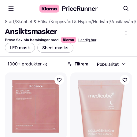
Start
/
Skönhet & Hälsa
/
Kroppsvård & Hygien
/
Hudvård
/
Ansiktsvård
/
Ansiktsmasker
Prova flexibla betalningar med
Lär dig hur
LED mask
Sheet masks
1000+ produkter
Filtrera
Popularitet