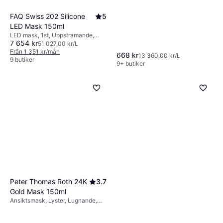
Hyaluronsyra
FAQ Swiss 202 Silicone
5
LED Mask 150ml
LED mask, 1st, Uppstramande,
7 654 kr
Regenererande, Utslätande,
51 027,00 kr/L
Vitgörande, Anti-age,
Från 1 351 kr/mån
668 kr
13 360,00 kr/L
Reparerande, Collagen, AHA-syra
9 butiker
9+ butiker
Peter Thomas Roth 24K
3.7
Gold Mask 150ml
Ansiktsmask, Lyster, Lugnande,
Återfuktande, Anti-age,
Uppstramande, Utslätande,