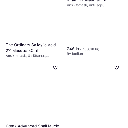
Ansiktsmask, Anti-age,
Återfuktande, Uppstramande,
Lyster, Regenererande, Vitamin C,
Vitamin E, Niacinamide,
Antioxidanter, Vitaminer
The Ordinary Salicylic Acid
246 kr
2 733,00 kr/L
2% Masque 50ml
9+ butiker
Ansiktsmask, Utslätande,
157 kr
Exfolierande, Djuprengörande,
3 140,00 kr/L
Anti-blemish, Lyster, Glutenfri,
9+ butiker
Alkoholfri, Squalane, Aktivt kol,
Salicylsyra
Cosrx Advanced Snail Mucin