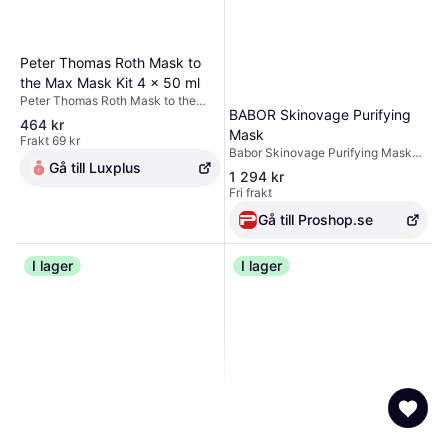
Peter Thomas Roth Mask to
the Max Mask Kit 4 x 50 ml
Peter Thomas Roth Mask to the
BABOR Skinovage Purifying
Max Mask Kit 4 x 50 ml
464 kr
Mask
Frakt 69 kr
Babor Skinovage Purifying Mask
Gå till Luxplus
50 ml An intensive treatment for
1 294 kr
oily skin prone to impurities.
Fri frakt
Exfoliation process and specifically
regulate sebum production. Natural
Gå till Proshop.se
bioflavonoids from the mulberry
plant normalise the overproduction
I lager
of sebum in oily skin. Salicylic acid
I lager
is an active ingredient that softens
calluses and unclogs pores. Kaolin
and green clay help absorb excess
sebum and mattify the skin.
Panthenol has an anti-
inflammatory and soothing effect
that helps blemished skin heal
better. Extra boost of nourishment
from nourishing jojoba and
sunflower oil. Vegan and pure
formula.