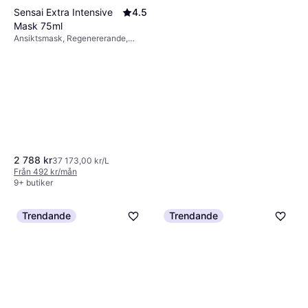
Sensai Extra Intensive
4.5
Mask 75ml
Ansiktsmask, Regenererande,
Mjukgörande, Lyster,
Återfuktande, Vårdande, Anti-age,
Doft, Squalane, Niacinamide,
Hyaluronsyra
2 788 kr
37 173,00 kr/L
Från 492 kr/mån
9+ butiker
Trendande
Trendande
Embryolisse Anti age Comfort
Mask 60ml
Ansiktsmask, Anti-age,
226 kr
Uppstramande, Utslätande,
3 758,00 kr/L
Återfuktande, Regenererande,
9+ butiker
Mjukgörande, Lyster, Vårdande,
Antioxidanter, Vitamin E,