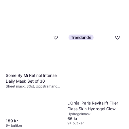
Trendande
Some By Mi Retinol Intense
Daily Mask Set of 30
Sheet mask, 30st, Uppstramande,
Anti-age, Utslätande, Parabenfri,
Dermatologiskt testad, Bakuchiol,
Retinol
L'Oréal Paris Revitalift Filler
Glass Skin Hydrogel Glow
Hydrogelmask
Mask
66 kr
189 kr
9+ butiker
9+ butiker