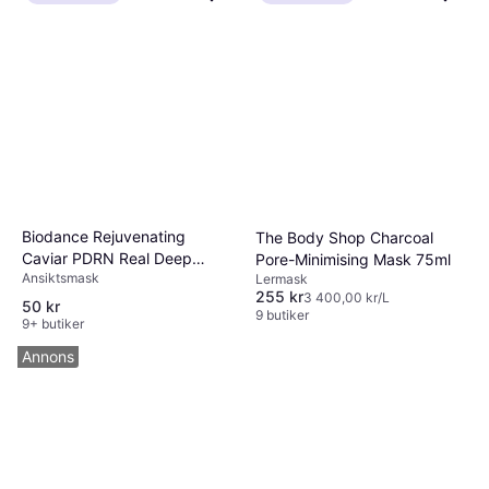
Biodance Rejuvenating
The Body Shop Charcoal
Caviar PDRN Real Deep
Pore-Minimising Mask 75ml
Ansiktsmask
Mask 34 g
Lermask
255 kr
3 400,00 kr/L
50 kr
9 butiker
9+ butiker
Annons