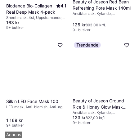
Beauty of Joseon Red Bean
Biodance Bio-Collagen
4.1
Refreshing Pore Mask 140ml
Real Deep Mask 4-pack
Ansiktsmask, Kylande,
Sheet mask, 4st, Uppstramande,
Återfuktande, Vårdande,
163 kr
Återfuktande, Lyster, Anti-blemish,
Utslätande, Lyster,
125 kr
893,00 kr/L
Anti-age, Peptider, Hyaluronsyra,
9+ butiker
Djuprengörande, Exfolierande,
9+ butiker
Kollagen, Niacinamide
Anti-blemish, Doft, Vitaminer,
Antioxidanter
Trendande
Beauty of Joseon Ground
Silk'n LED Face Mask 100
Rice & Honey Glow Mask
LED mask, Anti-blemish, Anti-age,
Mjukgörande, Lyster, Lugnande
Ansiktsmask, Kylande,
150ml
123 kr
Återfuktande, Vitgörande,
822,00 kr/L
1 169 kr
Vårdande, Utslätande,
9+ butiker
9+ butiker
Mjukgörande, Lyster, Exfolierande,
Lugnande, Antioxidanter
Annons