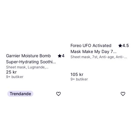
Nattmask, Anti-age, Vårdande,
Hydrating Mask 75ml
190 kr
Regenererande, Utslätande,
2 534,00 kr/L
Mjukgörande, Återfuktande, Fri
9+ butiker
från mineralolja, Parabenfri,
Hyaluronsyra, Aloe vera,
Niacinamide
Foreo UFO Activated
4.5
Mask Make My Day 7-
Garnier Moisture Bomb
4
Sheet mask, 7st, Anti-age, Anti-
pack
Super-Hydrating Soothing
pollution, Återfuktande,
Utslätande, Uppstramande, Lyster,
Sheet mask, Lugnande,
Tissue Mask
Mjukgörande, Doft, Parabenfri,
25 kr
Återfuktande, Exfolierande,
105 kr
Dermatologiskt testad,
Mjukgörande, Dermatologiskt
9+ butiker
9+ butiker
Antioxidanter, Vitaminer,
testad, Hyaluronsyra
Hyaluronsyra
Trendande