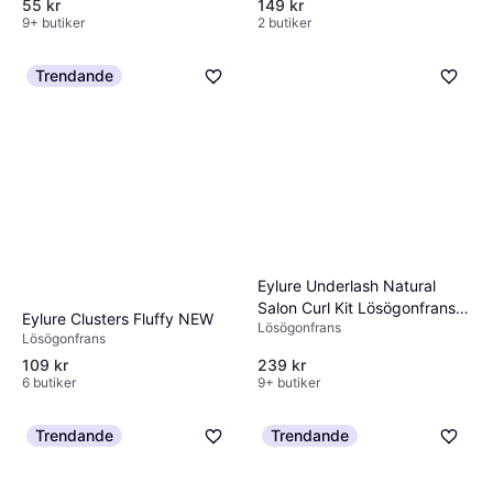
55 kr
149 kr
9+ butiker
2 butiker
Trendande
Eylure Underlash Natural
Salon Curl Kit Lösögonfransar
Eylure Clusters Fluffy NEW
Lösögonfrans
Färgning - Unisex
Lösögonfrans
109 kr
239 kr
6 butiker
9+ butiker
Trendande
Trendande