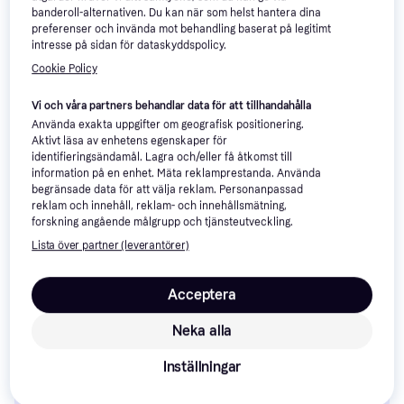
9+ butiker
9+ butiker
banderoll-alternativen. Du kan när som helst hantera dina
preferenser och invända mot behandling baserat på legitimt
intresse på sidan för dataskyddspolicy.
Trendande
Trendande
Cookie Policy
Vi och våra partners behandlar data för att tillhandahålla
Använda exakta uppgifter om geografisk positionering.
Ardell Glamour Lashes #113
Aktivt läsa av enhetens egenskaper för
Black
identifieringsändamål. Lagra och/eller få åtkomst till
Lösögonfrans
information på en enhet. Mäta reklamprestanda. Använda
begränsade data för att välja reklam. Personanpassad
reklam och innehåll, reklam- och innehållsmätning,
forskning angående målgrupp och tjänsteutveckling.
Ardell Duralash Individuals
Knotted Flares Medium Black
Lista över partner (leverantörer)
Lösögonfrans, 56st
56-pack
55 kr
43 kr
Acceptera
9+ butiker
9+ butiker
Neka alla
Tre tips när du ska köpa 
Inställningar
lösögonfransar