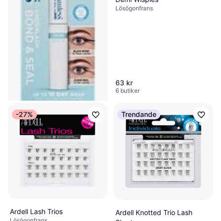
Lösögonfrans
63 kr
6 butiker
-27%
Trendande
Ardell Seamless Underlash
Bond & Seal 1 set
Lösögonfrans
153 kr
9 butiker
Ardell Lash Trios
Ardell Knotted Trio Lash
Lösögonfrans