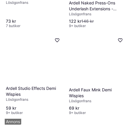
Ardell Naked Press-Ons
Lösögonfrans
Underlash Extensions -
Lösögonfrans
Natural
73 kr
122 kr
146 kr
7 butiker
9+ butiker
Ardell Studio Effects Demi
Ardell Faux Mink Demi
Wispies
Wispies
Lösögonfrans
Lösögonfrans
59 kr
69 kr
9+ butiker
9+ butiker
Annons