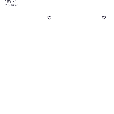
199 kr
7 butiker
Depend Eyelash Glue
Transparent 7g
Lösögonfrans
59 kr
9 butiker