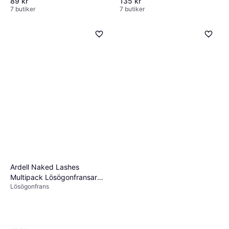
89 kr
135 kr
7 butiker
7 butiker
Ardell Naked Lashes
Multipack Lösögonfransar
Lösögonfrans
Storpack - 420