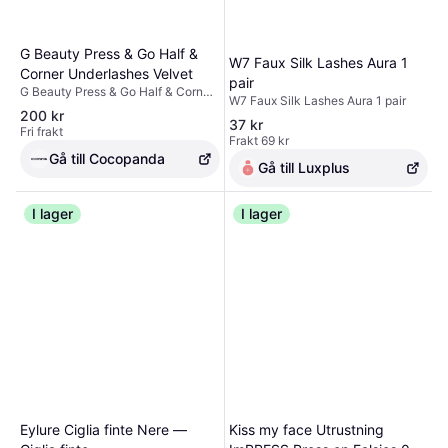
G Beauty Press & Go Half &
W7 Faux Silk Lashes Aura 1
Corner Underlashes Velvet
pair
G Beauty Press & Go Half & Corner
W7 Faux Silk Lashes Aura 1 pair
Underlashes Velvet är
200 kr
37 kr
lösögonfransar som ger djup och ett
Fri frakt
mjukt, intensivt uttryck.
Frakt 69 kr
Gå till Cocopanda
Gå till Luxplus
I lager
I lager
Eylure Ciglia finte Nere —
Kiss my face Utrustning