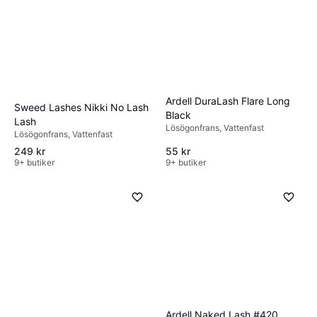
Ardell DuraLash Flare Long
Sweed Lashes Nikki No Lash
Black
Lash
Lösögonfrans, Vattenfast
Lösögonfrans, Vattenfast
249 kr
55 kr
9+ butiker
9+ butiker
Ardell Naked Lash #420