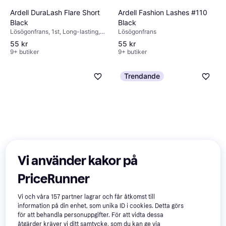
Ardell Fashion Lashes #110
Ardell DuraLash Flare Short
Black
Black
Lösögonfrans
Lösögonfrans, 1st, Long-lasting,
Matt, Vattenfast
55 kr
55 kr
9+ butiker
9+ butiker
Trendande
Vi använder kakor på
PriceRunner
Ardell – Set med
Eylure Texture Eyelashes
Vi och våra
157
partner lagrar och får åtkomst till
lösögonfransar i seamless
N117
information på din enhet, som unika ID i cookies. Detta görs
Lösögonfrans
design-Svart/a No Size
Lösögonfrans
för att behandla personuppgifter. För att vidta dessa
78 kr
77 kr
åtgärder kräver vi ditt samtycke, som du kan ge via