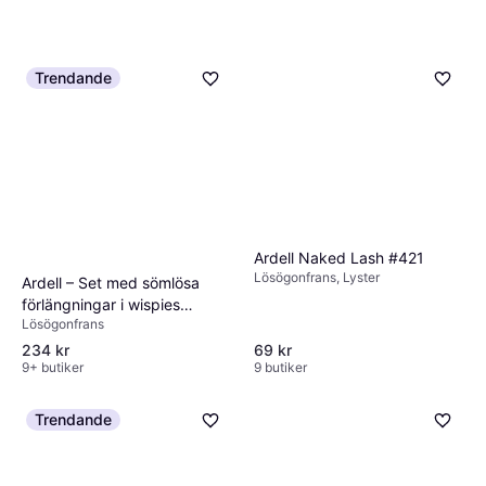
Trendande
Ardell Seamless Refill 32 Pcs
Depend Volume Artificial
Lösögonfrans
Eyelashes Evelina
103 kr
Lösögonfrans
8 butiker
62 kr
9 butiker
Ardell Naked Lash #421
Lösögonfrans, Lyster
Ardell – Set med sömlösa
förlängningar i wispies
Lösögonfrans
design-Svart/a No Size
234 kr
69 kr
9+ butiker
9 butiker
Trendande