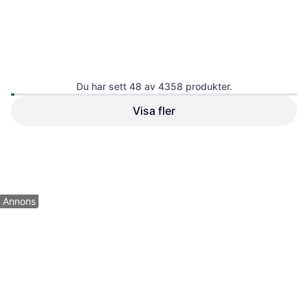
Du har sett 48 av 4358 produkter.
Visa fler
Eylure Half Lash No 5
Eylure Volume Lash 098
Lösögonfrans
False Lashes Pair - Black
Lösögonfrans
55 kr
49 kr
7 butiker
7 butiker
1
2
3
...
47
...
91
Annons