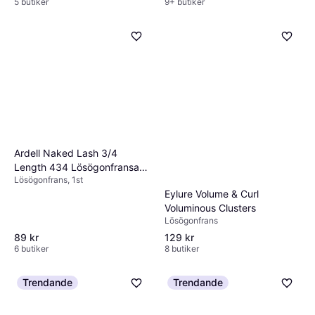
5 butiker
9+ butiker
Ardell Naked Lash 3/4
Length 434 Lösögonfransar
Lösögonfrans, 1st
Färgning
Eylure Volume & Curl
Voluminous Clusters
Lösögonfrans
89 kr
129 kr
6 butiker
8 butiker
Trendande
Trendande