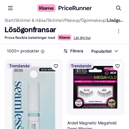
Start
/
Skönhet & Hälsa
/
Skönhet
/
Makeup
/
Ögonmakeup
/
Lösögonfransar
Lösögonfransar
Prova flexibla betalningar med
Lär dig hur
1000+ produkter
Filtrera
Popularitet
Trendande
Trendande
Ardell Magnetic Megahold
Demi Wispies