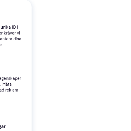
unika ID i
6-24G-
r kräver vi
hantera dina
ör
 egenskaper
t. Mäta
sad reklam
Smart
IN
gar