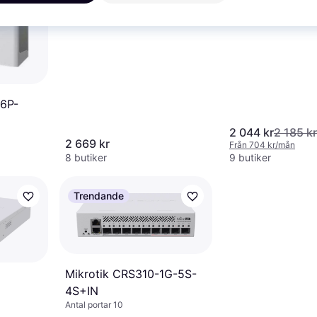
16P-
2 044 kr
2 185 kr
2 669 kr
Från 704 kr/mån
8 butiker
9 butiker
Trendande
Mikrotik CRS310-1G-5S-
4S+IN
Antal portar 10