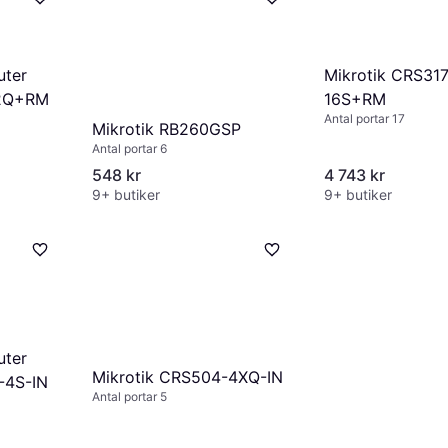
Mikrotik CRS31
uter
16S+RM
+2Q+RM
Antal portar 17
Mikrotik RB260GSP
Antal portar 6
548 kr
4 743 kr
9+ butiker
9+ butiker
uter
Mikrotik CRS504-4XQ-IN
-4S-IN
Antal portar 5