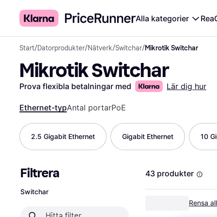
Alla kategorier
Rea
Start
/
Datorprodukter
/
Nätverk
/
Switchar
/
Mikrotik Switchar
Mikrotik Switchar
Prova flexibla betalningar med
Lär dig hur
Ethernet-typ
Antal portar
PoE
2.5 Gigabit Ethernet
Gigabit Ethernet
10 Gi
Filtrera
43 produkter
Switchar
Rensa all