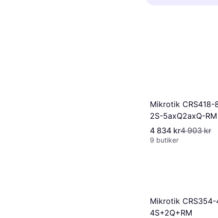
smarta enheter 
att matcha din
Unmanaged swit
behöva fler po
och passar för
med bättre han
erbjuder avanc
trafikprioriteri
lämpliga för st
Mikrotik CRS418-
2S-5axQ2axQ-RM
MIMO Wi-Fi 6 L3
4 834 kr
4 903 kr
9 butiker
Mikrotik CRS354-
4S+2Q+RM