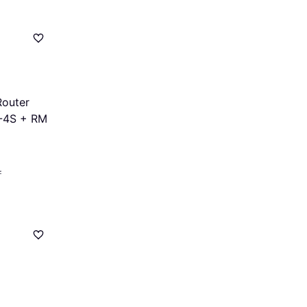
Router
-4S + RM
r