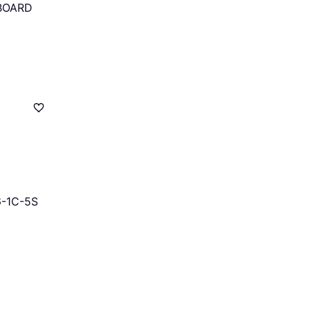
rBOARD
6-1C-5S