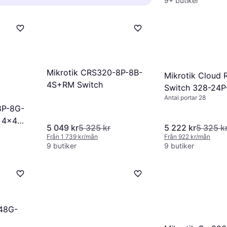
eller arbetar hemifrån kan du
9+ butiker
a behov.
char kräver ingen konfiguration
rtar eller en mer avancerad modell
 enklare nätverk. Managed switchar
teringsegenskaper.
erade funktioner som
ng och fjärrstyrning, vilket gör dem
örre eller mer komplexa nätverk.
Mikrotik CRS320-8P-8B-
Mikrotik Cloud 
4S+RM Switch
Switch 328-24P
Antal portar 28
8P-8G-
 4x4
5 049 kr
5 325 kr
5 222 kr
5 325 k
Från 1 739 kr/mån
Från 922 kr/mån
9 butiker
9 butiker
48G-