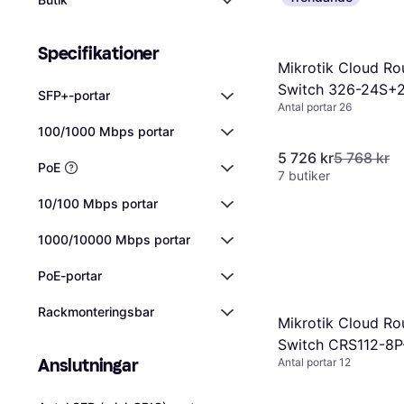
Specifikationer
Mikrotik Cloud Ro
Switch 326-24S
SFP+-portar
Antal portar 26
100/1000 Mbps portar
5 726 kr
5 768 kr
PoE
7 butiker
10/100 Mbps portar
1000/10000 Mbps portar
PoE-portar
Rackmonteringsbar
Mikrotik Cloud Ro
Switch CRS112-8P
Anslutningar
Antal portar 12