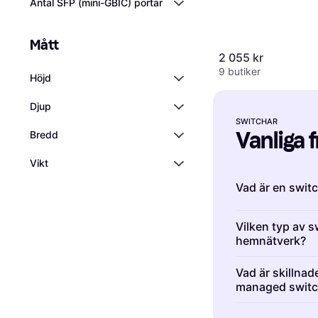
Antal SFP (mini-GBIC) portar
Mått
2 055 kr
9 butiker
Höjd
Djup
SWITCHAR
Vanliga 
Bredd
Vikt
Vad är en swit
Switchar är en
Vilken typ av s
enheter i ett n
hemnätverk?
dessa enheter e
Switchar för h
nätverkets pre
Vad är skillna
prisvärda med 5 
managed swit
och optimera da
räcker en giga
switch, överväg
Switchar är an