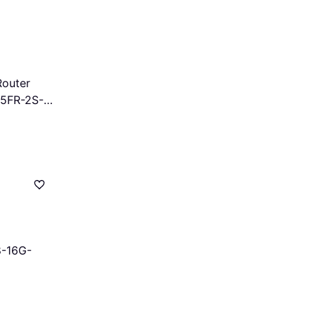
Router
15FR-2S-
8-16G-