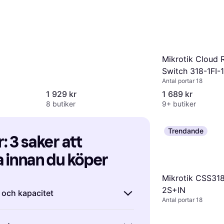
Mikrotik Cloud 
Switch 318-1FI-
Antal portar 18
OUT
1 929 kr
1 689 kr
8 butiker
9+ butiker
Trendande
 3 saker att 
 innan du köper
Mikrotik CSS31
2S+IN
k och kapacitet
Antal portar 18
itchar är det viktigt att tänka på