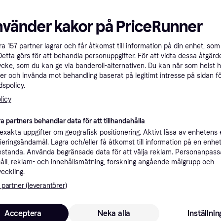
Trendande
nvänder kakor på PriceRunner
åra
157
partner lagrar och får åtkomst till information på din enhet, som 
Mikrotik CRS312-
Mikrotik CRS32
Detta görs för att behandla personuppgifter. För att vidta dessa åtgärde
4C+8XG-RM
2S+RM
ycke, som du kan ge via banderoll-alternativen. Du kan när som helst 
4XG-IN
Antal portar 16
er och invända mot behandling baserat på legitimt intresse på sidan f
Antal portar 26
spolicy.
6 205 kr
6 251 kr
1 982 kr
2 047 kr
licy
Från 2 138 kr/mån
9+ butiker
9+ butiker
a partners behandlar data för att tillhandahålla
xakta uppgifter om geografisk positionering. Aktivt läsa av enhetens
Trendande
Trendande
ifieringsändamål. Lagra och/eller få åtkomst till information på en enhe
standa. Använda begränsade data för att välja reklam. Personanpas
åll, reklam- och innehållsmätning, forskning angående målgrupp och
veckling.
Mikrotik Cloud Router
 partner (leverantörer)
Mikrotik Cloud 
Switch 309-1G-8S+IN
CSS610-8P-2S+
Antal portar 9
Antal portar 10
Acceptera
Neka alla
Inställnin