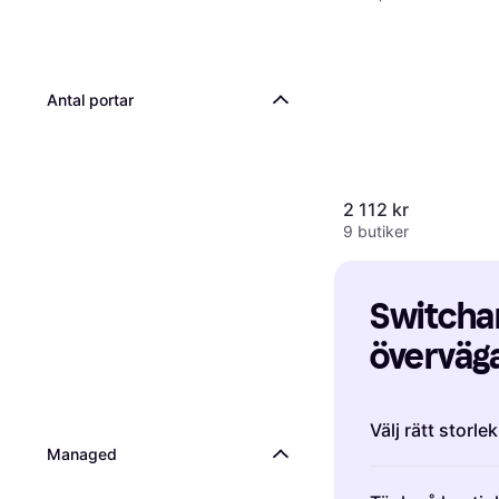
Antal portar
2 112 kr
9 butiker
Switchar:
överväga
Välj rätt storle
Managed
När du köper sw