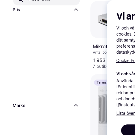
Pris
Vi a
Vi och v
cookies. 
ditt samt
Mikrotik CRS304-
preferens
dataskydd
Antal portar 5
1 953 kr
Cookie Po
7 butiker
Vi och vår
Använda e
Trendande
för ident
reklampre
och inneh
tjänsteut
Märke
Lista över