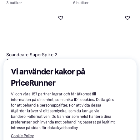
3 butiker
6 butiker
Soundcare SuperSpike 2
Self-Adhesive 3-pack
Spikes
Nordic Quality 4stk
Vi använder kakor på
Vibrationsdämpare
PriceRunner
395 kr
199 kr
8 butiker
3 butiker
Vi och våra
157
partner lagrar och får åtkomst till
information på din enhet, som unika ID i cookies. Detta görs
för att behandla personuppgifter. För att vidta dessa
åtgärder kräver vi ditt samtycke, som du kan ge via
banderoll-alternativen. Du kan när som helst hantera dina
preferenser och invända mot behandling baserat på legitimt
intresse på sidan för dataskyddspolicy.
Cookie Policy