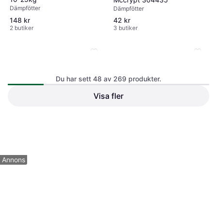
Dämpfötter
Dämpfötter
148 kr
42 kr
2 butiker
3 butiker
Du har sett 48 av 269 produkter.
Visa fler
IsoAcoustics ISO-Puck 76
IsoAcoustics Iso-Puck Mini 8-
Isolating Feet Pair
pack
Dämpfötter
Dämpfötter
933 kr
903 kr
3 butiker
3 butiker
1
2
3
...
6
Annons