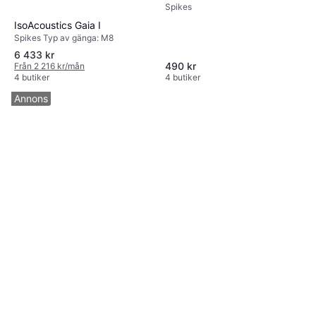
Spikes
IsoAcoustics Gaia I
Spikes Typ av gänga: M8
6 433 kr
490 kr
Från 2 216 kr/mån
4 butiker
4 butiker
Annons