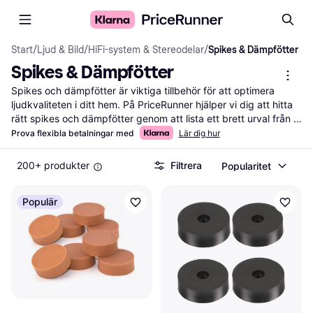
Start
/
Ljud & Bild
/
HiFi-system & Stereodelar
/
Spikes & Dämpfötter
Spikes & Dämpfötter
Spikes och dämpfötter är viktiga tillbehör för att optimera 
ljudkvaliteten i ditt hem. På PriceRunner hjälper vi dig att hitta 
rätt spikes och dämpfötter genom att lista ett brett urval från 
olika märken och återförsäljare. Använd våra praktiska filter för 
Prova flexibla betalningar med
Lär dig hur
att enkelt navigera bland olika alternativ. Du kan sortera efter 
material, storlek eller pris för att snabbt hitta de tillbehör som 
200+ produkter
Filtrera
Popularitet
bäst passar dina behov och din budget. Våra 
användarrecensioner ger dig insikter om vad andra tycker om 
Populär
produkterna. Vi ser till att du får mest valuta för pengarna 
genom att guida dig till de bästa erbjudandena. Oavsett om du 
vill förbättra ljudkvaliteten eller minska vibrationer, finns det rätt 
lösningar för dig. Börja här för att hitta de spikes och 
dämpfötter som passar ditt ljudsystem bäst!
Mer om spikes & dämpfötter »