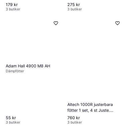
179 kr
275 kr
3 butiker
3 butiker
Adam Hall 4900 M8 AH
Dämpfötter
Altech 1000R justerbara
fötter 1 set, 4 st Juste.
[Levering: 1-2 dage.]
55 kr
760 kr
3 butiker
3 butiker