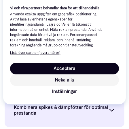
Record AFP50
Vi och våra partners behandlar data för att tillhandahålla
Ljudabsorberande Panel
Adam Hall ECO 1 2pcs
Använda exakta uppgifter om geografisk positionering.
Dämpfötter
Aktivt läsa av enhetens egenskaper för
identifieringsändamål. Lagra och/eller få åtkomst till
146 kr
119 kr
information på en enhet. Mäta reklamprestanda. Använda
6 butiker
2 butiker
begränsade data för att välja reklam. Personanpassad
reklam och innehåll, reklam- och innehållsmätning,
forskning angående målgrupp och tjänsteutveckling.
Spikes & Dämpfötter: 3 saker 
Lista över partner (leverantörer)
att överväga innan du köper
Acceptera
Välj rätt material
Neka alla
När du köper spikes & dämpfötter är det
Inställningar
Anpassa storleken efter din utrustning
viktigt att tänka på vilket material som passar
bäst för din utrustning och ditt golv.
Spikes
Storleken på spikes & dämpfötter spelar en
Kombinera spikes & dämpfötter för optimal
finns ofta i material som stål, mässing eller
prestanda
avgörande roll för hur väl de fungerar med din
aluminium, medan
dämpfötter
kan vara gjorda
HiFi-utrustning. Se till att välja en storlek som
För att få ut det bästa av din ljudanläggning
av gummi eller silikon. Om du har ett känsligt
passar vikten och dimensionerna på dina