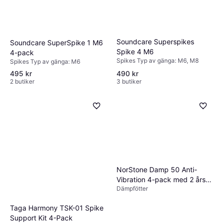
Soundcare Superspikes
Soundcare SuperSpike 1 M6
Spike 4 M6
4-pack
Spikes Typ av gänga: M6, M8
Spikes Typ av gänga: M6
495 kr
490 kr
2 butiker
3 butiker
NorStone Damp 50 Anti-
Vibration 4-pack med 2 års
Dämpfötter
garanti Svart
Taga Harmony TSK-01 Spike
Support Kit 4-Pack