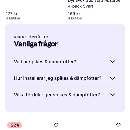
Dynavox Sub Watt Absorber
4-pack Svart
177 kr
169 kr
4 butiker
4 butiker
SPIKES & DÄMPFÖTTER
Vanliga frågor
Vad är spikes & dämpfötter?
Spikes & dämpfötter är tillbehör för
Hur installerar jag spikes & dämpfötter?
ljudsystem som förbättrar ljudkvaliteten
genom att minska vibrationer. De används
Dessa är enkla att installera genom att skruva
Vilka fördelar ger spikes & dämpfötter?
under högtalare eller HiFi-komponenter.
fast dem under dina högtalare eller
stereokomponenter.
Spikes & dämpfötter är användbara för att
förbättra ljudklarheten genom att minimera
oönskade vibrationer och resonanser.
-22%