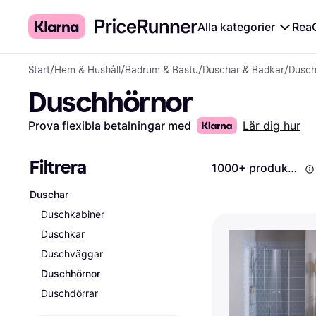
Alla kategorier
Rea
Start
/
Hem & Hushåll
/
Badrum & Bastu
/
Duschar & Badkar
/
Dusch
Duschhörnor
Prova flexibla betalningar med
Lär dig hur
Filtrera
1000+ produkter
Duschar
Duschkabiner
Duschkar
Duschväggar
Duschhörnor
Duschdörrar