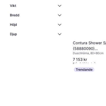
Vikt
Bredd
Höjd
Djup
Contura Shower S
(58880090)
Duschhörna, 80x80cm
800x800x2000m
7 153 kr
Från 2 464 kr/mån
5 butiker
Trendande