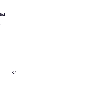
ista
m
0mm