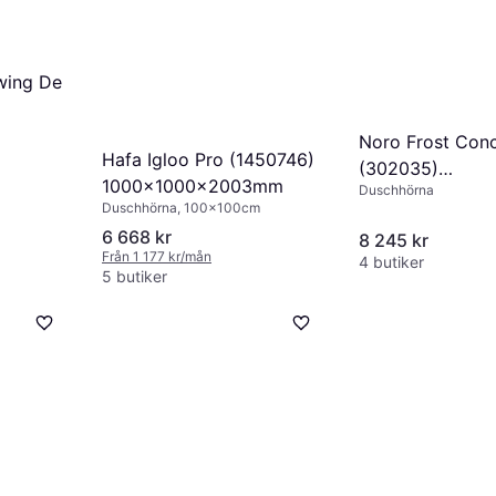
wing De
Noro Frost Con
Hafa Igloo Pro (1450746)
(302035)
1000x1000x2003mm
Duschhörna
1150x900x202
Duschhörna, 100x100cm
6 668 kr
8 245 kr
Från 1 177 kr/mån
4 butiker
5 butiker