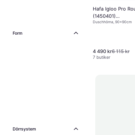
Hafa Igloo Pro Ro
(1450401)
Duschhörna, 90x90cm
900x900x2000m
Form
4 490 kr
6 115 kr
7 butiker
Dörrsystem