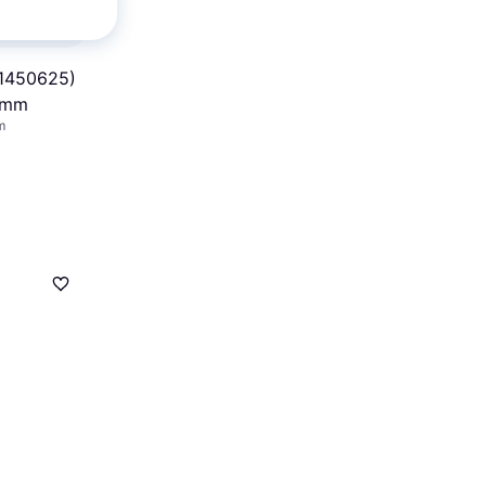
(1450625)
0mm
m