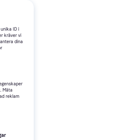
unika ID i
lex
r kräver vi
hantera dina
m
0mm
ör
 egenskaper
t. Mäta
sad reklam
gar