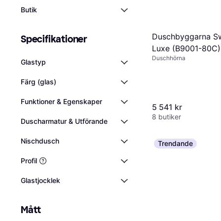
Butik
Duschbyggarna S
Specifikationer
Luxe (B9001-80C)
Duschhörna
Glastyp
Färg (glas)
Funktioner & Egenskaper
5 541 kr
8 butiker
Duscharmatur & Utförande
Nischdusch
Trendande
Profil
Glastjocklek
Mått