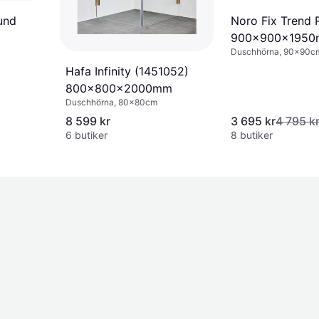
und
Noro Fix Trend 
900x900x195
Duschhörna, 90x90c
m
Hafa Infinity (1451052)
800x800x2000mm
Duschhörna, 80x80cm
8 599 kr
3 695 kr
4 795 k
6 butiker
8 butiker