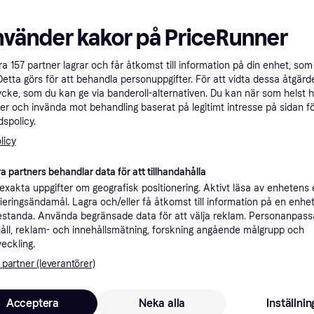
nvänder kakor på PriceRunner
åra
157
partner lagrar och får åtkomst till information på din enhet, som 
Ifö Space (058990090)
INR Linc Angel F
Detta görs för att behandla personuppgifter. För att vidta dessa åtgärde
900x900x2000mm
(512102989)
ycke, som du kan ge via banderoll-alternativen. Du kan när som helst 
Duschhörna, 90x90cm
Duschhörna, 80x90c
m
800x900x200
er och invända mot behandling baserat på legitimt intresse på sidan f
13 935 kr
spolicy.
7 536 kr
Från 4 800 kr/mån
licy
6 butiker
4 butiker
a partners behandlar data för att tillhandahålla
Trendande
xakta uppgifter om geografisk positionering. Aktivt läsa av enhetens
ifieringsändamål. Lagra och/eller få åtkomst till information på en enhe
standa. Använda begränsade data för att välja reklam. Personanpas
åll, reklam- och innehållsmätning, forskning angående målgrupp och
veckling.
 partner (leverantörer)
Acceptera
Neka alla
Inställnin