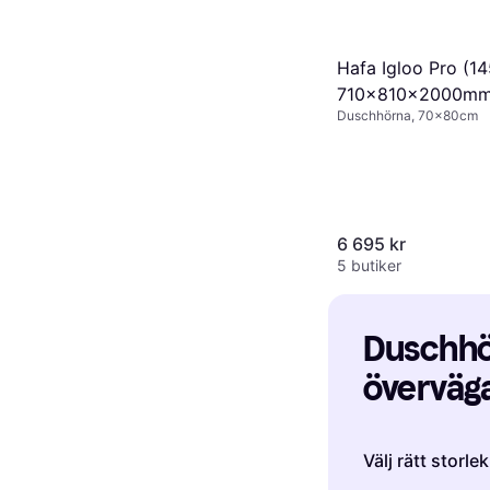
Hafa Igloo Pro (1
710x810x2000m
Duschhörna, 70x80cm
6 695 kr
5 butiker
Duschhör
överväga
Välj rätt storle