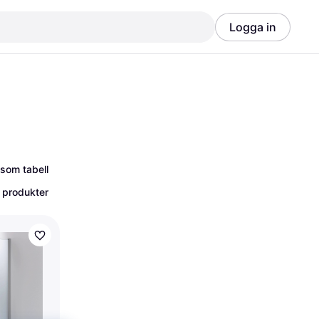
Logga in
Annons
Annons
 som tabell
 produkter