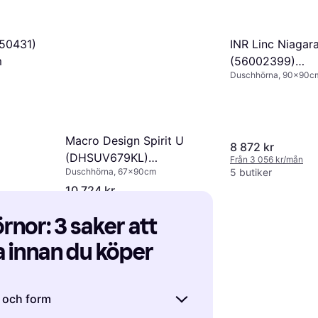
450431)
INR Linc Niagar
m
(56002399)
Duschhörna, 90x90c
900x900x200
Macro Design Spirit U
8 872 kr
(DHSUV679KL)
Från 3 056 kr/mån
Duschhörna, 67x90cm
5 butiker
670x900x1970mm
10 724 kr
4 butiker
nor: 3 saker att 
 innan du köper
k och form