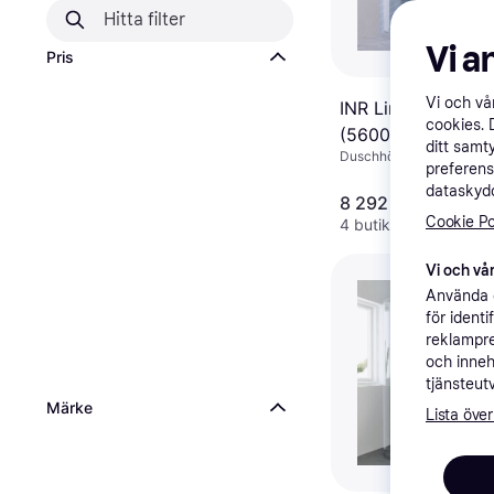
Vi a
Pris
Vi och v
INR Linc Niagara
cookies. 
(56002388)
ditt samt
Duschhörna, 80x80cm
800x800x2000m
preferens
dataskydd
8 292 kr
Cookie Po
4 butiker
Vi och vår
Använda e
för ident
reklampre
och inneh
tjänsteut
Märke
Lista över