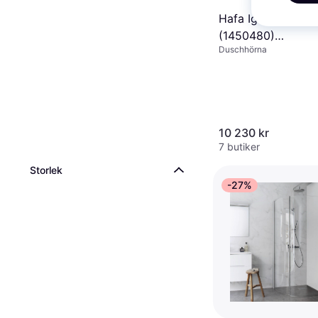
Hafa Igloo Pro U
(1450480)
Duschhörna
950x800x2000m
10 230 kr
7 butiker
Storlek
-27%