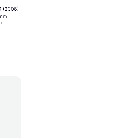
R (2306)
0mm
m
r