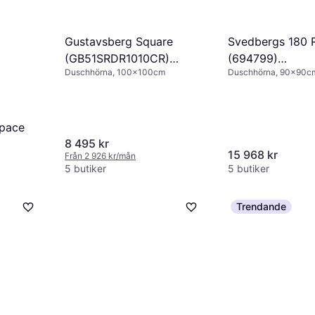
Gustavsberg Square
Svedbergs 180 R
(GB51SRDR1010CR)
(694799)
Duschhörna, 100x100cm
Duschhörna, 90x90c
990x990x2000mm
900x900x200
pace
8 495 kr
15 968 kr
Från 2 926 kr/mån
m
5 butiker
5 butiker
Trendande