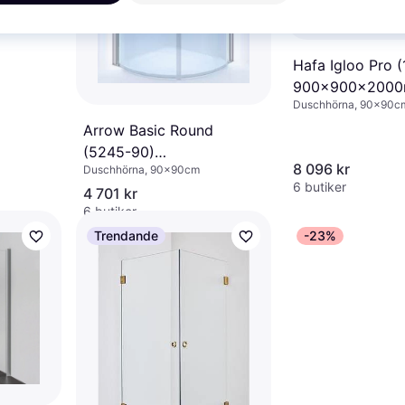
Hafa Igloo Pro 
m
900x900x200
Duschhörna, 90x90c
Arrow Basic Round
(5245-90)
8 096 kr
Duschhörna, 90x90cm
900x900x1900mm
6 butiker
4 701 kr
6 butiker
Trendande
-23%