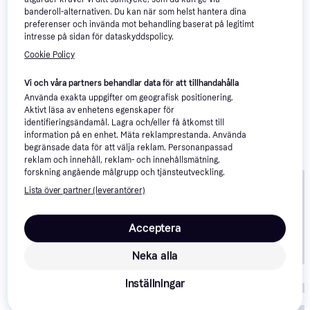
banderoll-alternativen. Du kan när som helst hantera dina
ONEGlobal Incrediball Mjuk
preferenser och invända mot behandling baserat på legitimt
Övning Cricketboll 3-Röd
intresse på sidan för dataskyddspolicy.
Senior
Cookie Policy
291 kr
229 kr
1 butik
1 butik
Vi och våra partners behandlar data för att tillhandahålla
Använda exakta uppgifter om geografisk positionering.
Aktivt läsa av enhetens egenskaper för
identifieringsändamål. Lagra och/eller få åtkomst till
information på en enhet. Mäta reklamprestanda. Använda
begränsade data för att välja reklam. Personanpassad
reklam och innehåll, reklam- och innehållsmätning,
forskning angående målgrupp och tjänsteutveckling.
Lista över partner (leverantörer)
Acceptera
Neka alla
Inställningar