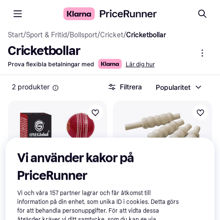
Start
/
Sport & Fritid
/
Bollsport
/
Cricket
/
Cricketbollar
Cricketbollar
Prova flexibla betalningar med
Lär dig hur
2 produkter
Filtrera
Popularitet
Vi använder kakor på
PriceRunner
Vi och våra
157
partner lagrar och får åtkomst till
Kookaburra Barn Match
information på din enhet, som unika ID i cookies. Detta görs
Cricket Pinnar
för att behandla personuppgifter. För att vidta dessa
Barn
åtgärder kräver vi ditt samtycke, som du kan ge via