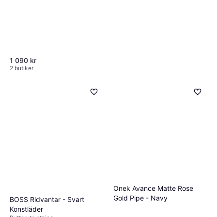
1 090 kr
2 butiker
Equestrian Essentials Madrid
Silikonhelskodda
Ryttarutrustning
Damridbyxor Med Hög Midja
379 kr
1 butik
Onek Avance Matte Rose
Gold Pipe - Navy
BOSS Ridvantar - Svart
Konstläder