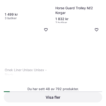
Horse Guard Trolley M/2
Korgar
1 499 kr
3 butiker
1 832 kr
2 butiker
Onek Liner Unisex Unisex -
Black
Du har sett 48 av 792 produkter.
Visa fler
Jacson Rigmor Knäskodd