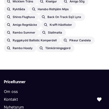
Micklem Träns
Kiselgur
Amigo 50g
Ryktlåda
Hansbo Ridhjälm Mips
Shires Flughuva
Back On Track Eq3 Lynx
Amigo Regntäcke
Krafft Hästfoder
Rambo Summer
Stallmatta
Ryggskydd Ballistic Komperdell
Pikeur Candela
Rambo Hoody
Tömkörningsgjord
PriceRunner
Om oss
Kontakt
Nyhetsrum