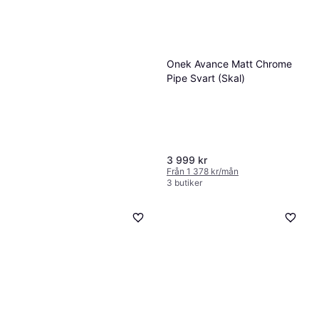
Onek Avance Matt Chrome
Pipe Svart (Skal)
3 999 kr
Från 1 378 kr/mån
3 butiker
Mountain Horse Edward Knee
Grip Ridbyxor - Svart
Ryttarutrustning
650 kr
2 butiker