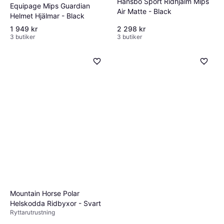
Hansbo Sport Ridhjälm Mips
Equipage Mips Guardian
Air Matte - Black
Helmet Hjälmar - Black
1 949 kr
2 298 kr
3 butiker
3 butiker
Mountain Horse Polar
Helskodda Ridbyxor - Svart
Ryttarutrustning