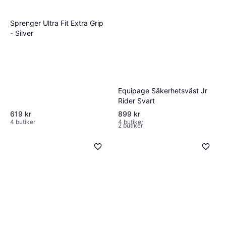
Sprenger Ultra Fit Extra Grip
- Silver
Equipage Säkerhetsväst Jr
Rider Svart
Obaie Ridpiska Svart
619 kr
899 kr
199 kr
4 butiker
4 butiker
2 butiker