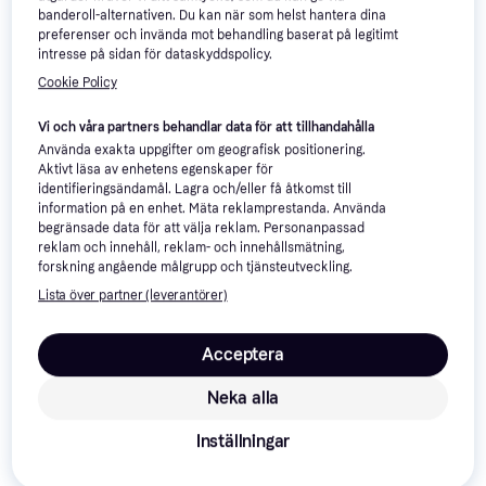
banderoll-alternativen. Du kan när som helst hantera dina
Equipage Back Protector
preferenser och invända mot behandling baserat på legitimt
879 kr
853 kr
intresse på sidan för dataskyddspolicy.
3 butiker
4 butiker
Cookie Policy
Vi och våra partners behandlar data för att tillhandahålla
Använda exakta uppgifter om geografisk positionering.
Aktivt läsa av enhetens egenskaper för
identifieringsändamål. Lagra och/eller få åtkomst till
information på en enhet. Mäta reklamprestanda. Använda
begränsade data för att välja reklam. Personanpassad
reklam och innehåll, reklam- och innehållsmätning,
forskning angående målgrupp och tjänsteutveckling.
Lista över partner (leverantörer)
Acceptera
Neka alla
Equipage Kids Ryggskydd
Equipage Ryggskydd Svart
Svart
(Storlek: XS)
Inställningar
759 kr
879 kr
3 butiker
3 butiker