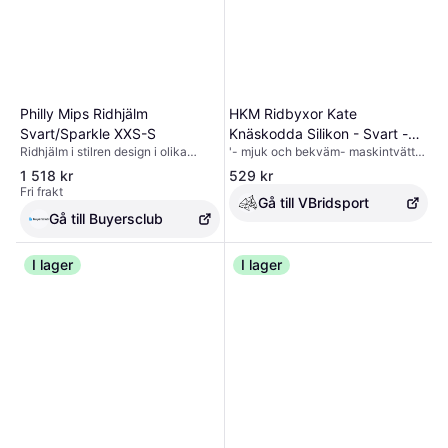
Philly Mips Ridhjälm
HKM Ridbyxor Kate
Svart/Sparkle XXS-S
Knäskodda Silikon - Svart -
Ridhjälm i stilren design i olika
'- mjuk och bekväm- maskintvätt
34
utföranden, där vissa modeller har
30 grader- går att torktumla-
1 518 kr
529 kr
dekorativa glitterdetaljer. Vadderad
yttertyg: 95% bomull, 5% elastan-
Fri frakt
insida och justerbar hakrem för hög
knäskoning: silikon- elastiska
Gå till VBridsport
komfort. Hakband täckt i syntetiskt
benavslut- 2 framfickor-
Gå till Buyersclub
skinn. Justerbar storlek baktill för
barnstorlekar upp till 158 har
optimal passform. En säker och
justerbara gummiband för midjan-
bekväm hjälm som kombinerar
I lager
silikon knäskodd
I lager
funktion, skydd och stil. CE-
godkänd enligt standard EN
1384:2023. MIPS. Färg: Svart
Storlek: XXS-S Ursprungsland: Kina