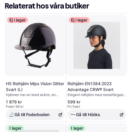
Relaterat hos våra butiker
Ej i lager
Ej i lager
HS Ridhjälm Mips Vision Glitter
Ridhjälm EN1384:2023
Svart (L)
Advantage CRW® Svart
Hjälmen har en bred skärm, en
Elegant ridhjälm med metallfärgade
glänsande yta och glittrig ovanpå
detaljer och carbonfiber på
1 879 kr
599 kr
och sex ventilationsöppningar för
centerplattan. Skal i ABS-plast.
Frakt 59 kr
Fri frakt
att hålla huvudet svalt.
Justerbar i storlek via skruv baktill
för att få en perfekt passform.
Gå till Foderboden
Gå till Hööks
Justerbart hakband i nylon med
PU-läder. Avtagbart och tvättbart
I lager
foder. S: 53-55, M: 56-58, L: 59-61.
I lager