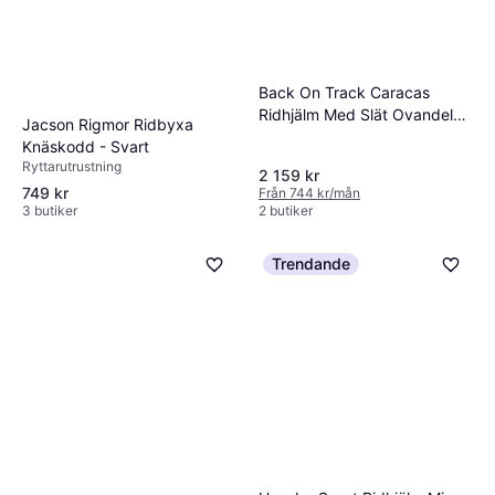
Back On Track Caracas
Ridhjälm Med Slät Ovandel
Jacson Rigmor Ridbyxa
MIPS - Svart
Knäskodd - Svart
Ryttarutrustning
2 159 kr
749 kr
Från 744 kr/mån
3 butiker
2 butiker
Trendande