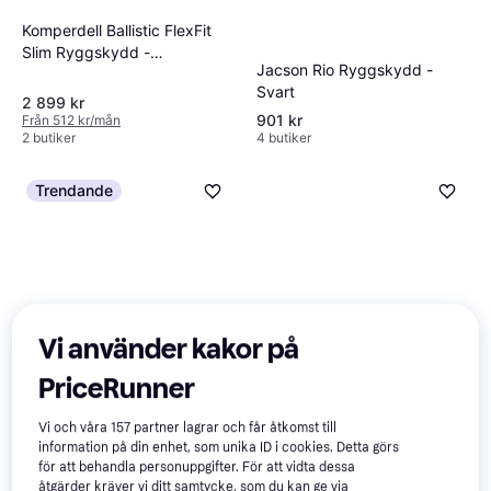
Komperdell Ballistic FlexFit
Slim Ryggskydd -
Jacson Rio Ryggskydd -
Svart/Silver
Svart
2 899 kr
901 kr
Från 512 kr/mån
2 butiker
4 butiker
Trendande
Vi använder kakor på
PriceRunner
Jacson Rio Junior - Black
Vi och våra
157
partner lagrar och får åtkomst till
information på din enhet, som unika ID i cookies. Detta görs
för att behandla personuppgifter. För att vidta dessa
åtgärder kräver vi ditt samtycke, som du kan ge via