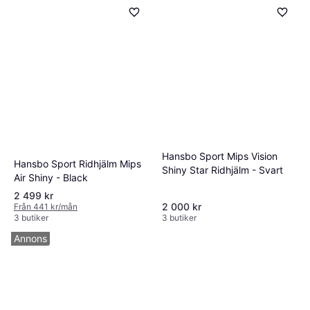
Hansbo Sport Mips Vision
Hansbo Sport Ridhjälm Mips
Shiny Star Ridhjälm - Svart
Air Shiny - Black
2 499 kr
2 000 kr
Från 441 kr/mån
3 butiker
3 butiker
Annons