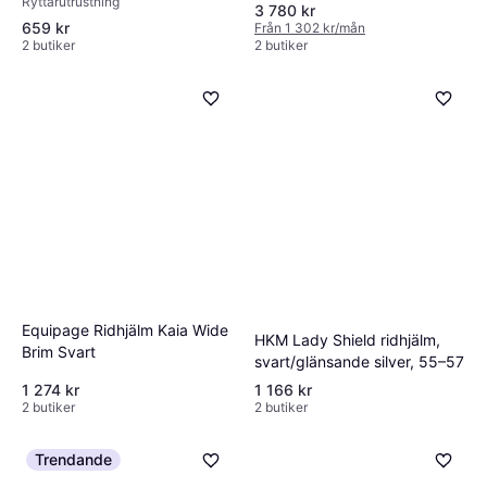
Ryttarutrustning
3 780 kr
659 kr
Från 1 302 kr/mån
2 butiker
2 butiker
Equipage Ridhjälm Kaia Wide
HKM Lady Shield ridhjälm,
Brim Svart
svart/glänsande silver, 55–57
1 274 kr
1 166 kr
2 butiker
2 butiker
Trendande