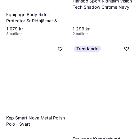
Hansbo Sport Ridhjälm Vision
Tech Shadow Chrome Navy
Equipage Body Rider
Protector Sr Ridhjälmar &
Säkerhet Black
1 079 kr
1 299 kr
3 butiker
2 butiker
Trendande
Kep Smart Nova Metal Polish
Polo - Svart
Equipage Kroppsskydd -