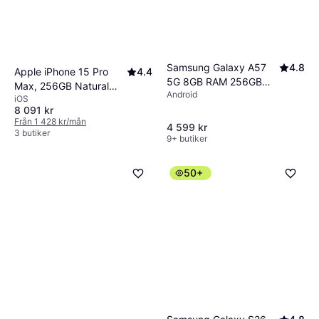
Samsung Galaxy A57
4.8
Apple iPhone 15 Pro
4.4
5G 8GB RAM 256GB
Max, 256GB Natural
Android
Awesome Gray
iOS
Titanium
8 091 kr
Från 1 428 kr/mån
4 599 kr
3 butiker
9+ butiker
50+