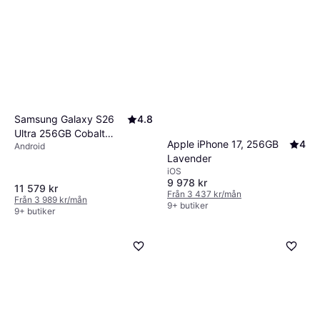
Samsung Galaxy S26
4.8
Ultra 256GB Cobalt
Apple iPhone 17, 256GB
4
Android
Violet
Lavender
iOS
9 978 kr
11 579 kr
Från 3 437 kr/mån
Från 3 989 kr/mån
9+ butiker
9+ butiker