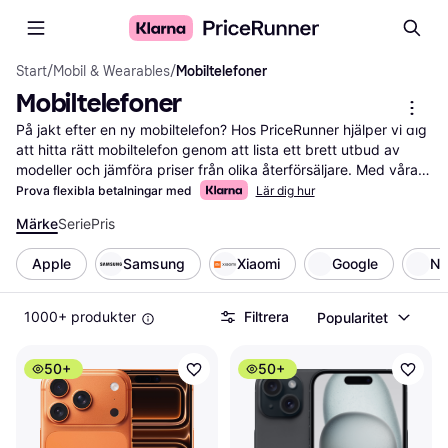
Start
/
Mobil & Wearables
/
Mobiltelefoner
Mobiltelefoner
På jakt efter en ny mobiltelefon? Hos PriceRunner hjälper vi dig 
att hitta rätt mobiltelefon genom att lista ett brett utbud av 
modeller och jämföra priser från olika återförsäljare. Med våra 
smarta filter kan du enkelt sortera efter funktioner som kamera, 
Prova flexibla betalningar med
Lär dig hur
batteritid och lagringskapacitet. Det gör det lättare för dig att 
Märke
Serie
Pris
hitta den mobiltelefon som passar dina behov och din budget. 
Du kan också läsa användarrecensioner för att se vad andra 
Apple
Samsung
Xiaomi
Google
No
tycker om olika modeller. Vi hjälper dig att göra det rätta valet 
genom att ge dig all information på ett ställe. Oavsett om du 
letar efter en enkel modell eller en avancerad smartphone, så 
1000+ produkter
Filtrera
Popularitet
guidar vi dig till de bästa erbjudandena. Börja här för att hitta 
din nästa mobiltelefon och få mest valuta för pengarna!
50+
50+
Mer om mobiltelefoner »