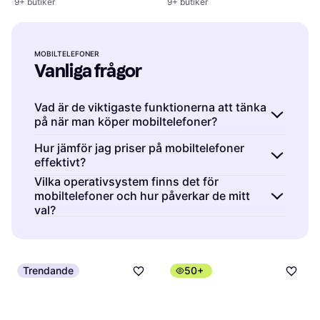
9+ butiker
9+ butiker
MOBILTELEFONER
Vanliga frågor
Vad är de viktigaste funktionerna att tänka
på när man köper mobiltelefoner?
Mobiltelefoner är enheter med olika
Hur jämför jag priser på mobiltelefoner
effektivt?
funktioner som passar olika behov. Tänk på
skärmstorlek, batteritid och kamerakvalitet.
Vilka operativsystem finns det för
Mobiltelefoner är ofta prissatta olika
mobiltelefoner och hur påverkar de mitt
Fundera över vad du använder mobilen mest
beroende på återförsäljare. Använd vår
val?
till för att välja rätt.
jämförelsetjänst för att se prisvariationer och
Mobiltelefoner är utrustade med
hitta det bästa erbjudandet snabbt.
operativsystem som iOS eller Android. Valet
påverkar app-kompatibilitet och
Trendande
50+
användarupplevelse. Fundera på vilka appar
du behöver och vilken användarvänlighet du
föredrar.