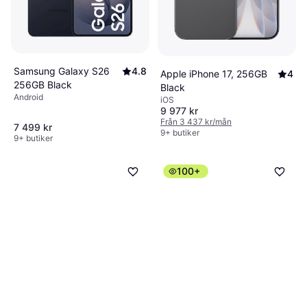
Samsung Galaxy S26
4.8
Apple iPhone 17, 256GB
4
256GB Black
Black
Android
iOS
9 977 kr
Från 3 437 kr/mån
7 499 kr
9+ butiker
9+ butiker
100+