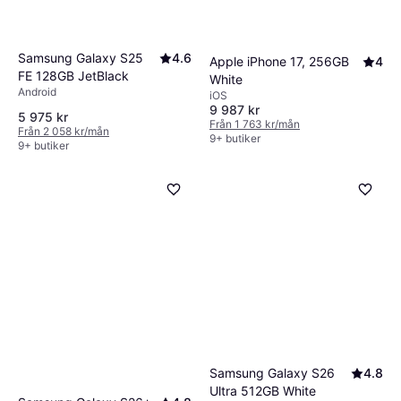
Samsung Galaxy S25
4.6
Apple iPhone 17, 256GB
4
FE 128GB JetBlack
White
Android
iOS
9 987 kr
5 975 kr
Från 1 763 kr/mån
Från 2 058 kr/mån
9+ butiker
9+ butiker
Samsung Galaxy S26
4.8
Ultra 512GB White