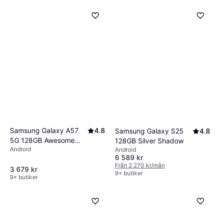
Gold
825 kr
8 butiker
Samsung Galaxy A57
4.8
Samsung Galaxy S25
4.8
5G 128GB Awesome
128GB Silver Shadow
Android
Android
Gray
6 589 kr
Från 2 270 kr/mån
3 679 kr
9+ butiker
9+ butiker