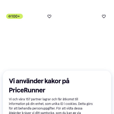
100+
Samsung Galaxy A57
4.8
Apple iPhone 17 Pro,
3.9
Vi använder kakor på
5G 128GB Awesome
256GB Deep Blue
Android
Navy
iOS
PriceRunner
12 974 kr
3 719 kr
9+ butiker
9+ butiker
Vi och våra
157
partner lagrar och får åtkomst till
information på din enhet, som unika ID i cookies. Detta görs
för att behandla personuppgifter. För att vidta dessa
50+
100+
åtgärder kräver vi ditt samtycke, som du kan ge via