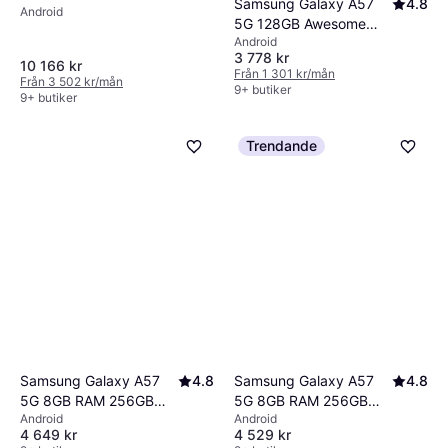
Samsung Galaxy A57
4.8
Android
Black
5G 128GB Awesome
Android
Lilac
3 778 kr
10 166 kr
Från 1 301 kr/mån
Från 3 502 kr/mån
9+ butiker
9+ butiker
Trendande
Samsung Galaxy A57
4.8
Samsung Galaxy A57
4.8
5G 8GB RAM 256GB
5G 8GB RAM 256GB
Android
Android
Awesome Navy
Awesome Lilac
4 649 kr
4 529 kr