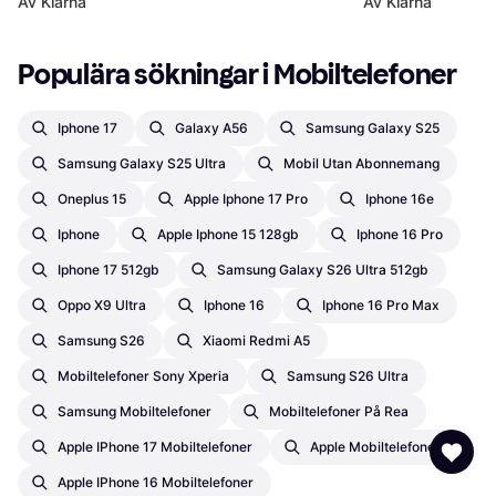
Av Klarna
du behöver v
Av Klarna
Populära sökningar i Mobiltelefoner
Iphone 17
Galaxy A56
Samsung Galaxy S25
Samsung Galaxy S25 Ultra
Mobil Utan Abonnemang
Oneplus 15
Apple Iphone 17 Pro
Iphone 16e
Iphone
Apple Iphone 15 128gb
Iphone 16 Pro
Iphone 17 512gb
Samsung Galaxy S26 Ultra 512gb
Oppo X9 Ultra
Iphone 16
Iphone 16 Pro Max
Samsung S26
Xiaomi Redmi A5
Mobiltelefoner Sony Xperia
Samsung S26 Ultra
Samsung Mobiltelefoner
Mobiltelefoner På Rea
Apple IPhone 17 Mobiltelefoner
Apple Mobiltelefoner
Apple IPhone 16 Mobiltelefoner