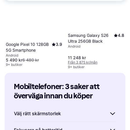
Samsung Galaxy S26
4.8
Ultra 256GB Black
Google Pixel 10 128GB
3.9
Android
5G Smartphone
Android
11 248 kr
5 490 kr
6 480 kr
Från 3 875 kr/mån
9+ butiker
9+ butiker
Mobiltelefoner: 3 saker att 
överväga innan du köper
Välj rätt skärmstorlek
När du köper mobiltelefoner är