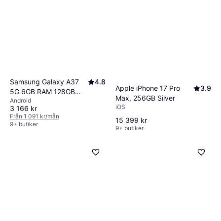
Samsung Galaxy A37
4.8
Apple iPhone 17 Pro
3.9
5G 6GB RAM 128GB
Max, 256GB Silver
Android
Awesome Charcoal
iOS
3 166 kr
Från 1 091 kr/mån
15 399 kr
9+ butiker
9+ butiker