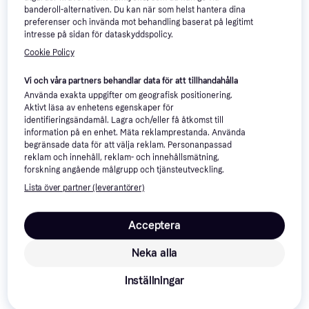
banderoll-alternativen. Du kan när som helst hantera dina
preferenser och invända mot behandling baserat på legitimt
intresse på sidan för dataskyddspolicy.
Cookie Policy
Vi och våra partners behandlar data för att tillhandahålla
Använda exakta uppgifter om geografisk positionering.
Aktivt läsa av enhetens egenskaper för
identifieringsändamål. Lagra och/eller få åtkomst till
information på en enhet. Mäta reklamprestanda. Använda
begränsade data för att välja reklam. Personanpassad
Apple iPhone 16, 128GB
4.2
reklam och innehåll, reklam- och innehållsmätning,
Apple iPhone 17 Pro
3.9
Black
forskning angående målgrupp och tjänsteutveckling.
Max, 256GB Cosmic
iOS
iOS
Orange
Lista över partner (leverantörer)
7 485 kr
Från 2 578 kr/mån
15 579 kr
9+ butiker
9+ butiker
Acceptera
-15%
100+
Neka alla
Inställningar