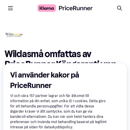
Wildasmå omfattas av 
PriceRunner Köpgaranti upp 
till 50 000 kr
Vi använder kakor på
PriceRunner
När du som inloggad medlem på PriceRunner besöker
Wildasmå
från oss och handlar så skyddas du
Vi och våra
157
partner lagrar och får åtkomst till
automatiskt av vår Köpgaranti. Om du redan gjort ett
information på din enhet, som unika ID i cookies. Detta görs
köp hos Wildasmå så kan du registrera dig och få ditt
för att behandla personuppgifter. För att vidta dessa
åtgärder kräver vi ditt samtycke, som du kan ge via
köp omfattat av garantin.
banderoll-alternativen. Du kan när som helst hantera dina
preferenser och invända mot behandling baserat på legitimt
Se aktuella
Wildasmå erbjudandena
just nu »
intresse på sidan för dataskyddspolicy.