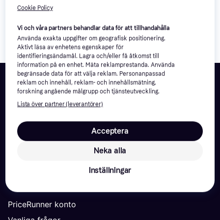
Mer om PriceRunner Köpgaranti
Cookie Policy
Bli medlem gratis!
Vi och våra partners behandlar data för att tillhandahålla
Använda exakta uppgifter om geografisk positionering.
Aktivt läsa av enhetens egenskaper för
identifieringsändamål. Lagra och/eller få åtkomst till
information på en enhet. Mäta reklamprestanda. Använda
begränsade data för att välja reklam. Personanpassad
reklam och innehåll, reklam- och innehållsmätning,
PriceRunner
forskning angående målgrupp och tjänsteutveckling.
Lista över partner (leverantörer)
Om oss
Kontakt
Acceptera
Nyhetsrum
Neka alla
Jobba hos oss
Inställningar
Lär dig mer
PriceRunner konto