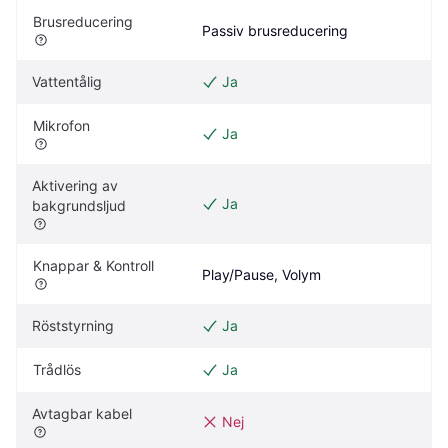
Brusreducering
Passiv brusreducering
Vattentålig
Ja
Mikrofon
Ja
Aktivering av 
Ja
bakgrundsljud
Knappar & Kontroll
Play/Pause, Volym
Röststyrning
Ja
Trådlös
Ja
Avtagbar kabel
Nej