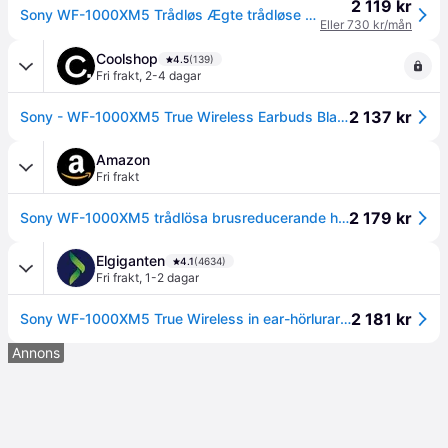
2 119 kr
Sony WF-1000XM5 Trådløs Ægte trådløse øretelefoner Sort --> I lager, forväntat leveransdatum hos dig 09-08-2026
Eller 730 kr/mån
Coolshop
4.5
(139)
Fri frakt
,
2-4 dagar
2 137 kr
Sony - WF-1000XM5 True Wireless Earbuds Black
Amazon
Fri frakt
2 179 kr
Sony WF-1000XM5 trådlösa brusreducerande hörlurar, Bluetooth, in-ear hörlurar, mikrofon, upp till 24 timmars batteritid, snabbladdning, IPX4, iOS och Android-kompatibel - svart, liten
Elgiganten
4.1
(4634)
Fri frakt
,
1-2 dagar
2 181 kr
Sony WF-1000XM5 True Wireless in ear-hörlurar (svarta)
Annons