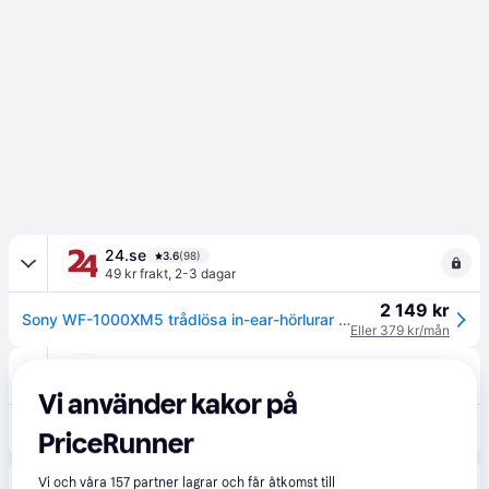
24.se
3.6
(98)
49 kr frakt
,
2-3 dagar
2 149 kr
Sony WF-1000XM5 trådlösa in-ear-hörlurar med brusreducering / hörlurar med bluetooth 5.3
Eller 379 kr/mån
NetOnNet
4.7
(108)
39 kr frakt
Vi använder kakor på
2 181 kr
Sony WF-1000XM5 - Black
PriceRunner
POWER
4.1
(526)
Vi och våra
157
partner lagrar och får åtkomst till