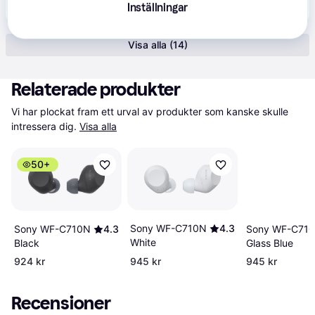
2 179 kr
Sony WF-1000XM5 trådlösa in-ear-hörlurar med brusreducering / hörlurar med bluetooth 5.3
Inställningar
Visa alla (14)
Relaterade produkter
Vi har plockat fram ett urval av produkter som kanske skulle 
intressera dig.
Visa alla
50+
Sony WF-C710N
4.3
Sony WF-C71
Sony WF-C710N
4.3
White
Glass Blue
Black
924 kr
945 kr
945 kr
Recensioner