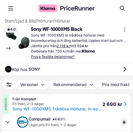
Start
/
Ljud & Bild
/
Hörlurar
/
Hörlurar
Sony WF-1000XM5 Black
4,0
Sony WF-1000XM5 är trådlösa hörlurar med 
brusreducering och lång batteritid. Upplev klart ljud och 
bekväm passform för en bättre lyssningsupplevelse.
Jämför pris från
2 119 kr
till
3 024 kr
+
4
Delbetala från 730 kr/mån med
Prova flexibla betalningar*
SONY
Köp hos 
Versioner
Rekommenderad
Pris med frakt
Från Komplett
ANNONS
2 690 kr
Fri frakt
,
2-3 dagar
Sony WF-1000XM5 Trådlösa Hörlurar, In-ear (svart)
Compumail
4.6
(87)
·
Lägst pris
Fri frakt
,
1-2 dagar