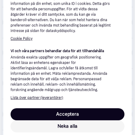
49 kr frakt
,
1-2 dagar
information på din enhet, som unika ID i cookies. Detta görs
för att behandla personuppgifter. För att vidta dessa
2 181 kr
Sony WF-1000XM5 NC True Wireless hörlurar, svart
åtgärder kräver vi ditt samtycke, som du kan ge via
Eller 385 kr/mån
banderoll-alternativen. Du kan när som helst hantera dina
preferenser och invända mot behandling baserat på legitimt
Webhallen
4.5
(866)
intresse på sidan för dataskyddspolicy.
Fri frakt
,
0-3 dagar
Cookie Policy
2 690 kr
Sony WF-1000XM5 Trådlösa in-ear hörlurar - Svart
Vi och våra partners behandlar data för att tillhandahålla
Använda exakta uppgifter om geografisk positionering.
Komplett
Aktivt läsa av enhetens egenskaper för
Fri frakt
,
2-3 dagar
identifieringsändamål. Lagra och/eller få åtkomst till
information på en enhet. Mäta reklamprestanda. Använda
2 690 kr
Sony WF-1000XM5 Trådlösa Hörlurar, In-ear (svart)
begränsade data för att välja reklam. Personanpassad
reklam och innehåll, reklam- och innehållsmätning,
Conrad
2.6
(7)
forskning angående målgrupp och tjänsteutveckling.
Fri frakt
Lista över partner (leverantörer)
2 890 kr
Sony WF-1000XM5 In-ear headset Bluetooth Stereo Svart High-Resolution Audio, Brusreducering Batteriladdningsindikering, Headset, Induktion, Ljudanpassning ,
Eller 996 kr/mån
Acceptera
CDON
5.0
(1)
Fri frakt
,
Idag
Neka alla