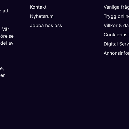
Kontakt
Vanliga frå
 att
Nyhetsrum
Trygg onli
Jobba hos oss
Villkor & d
. Vår
Cookie-inst
förelse
 del av
Digital Ser
Annonsinfo
ke
,
ien