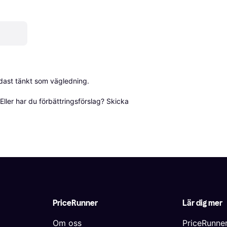
dast tänkt som vägledning.

ller har du förbättringsförslag? Skicka 
PriceRunner
Lär dig mer
Om oss
PriceRunne