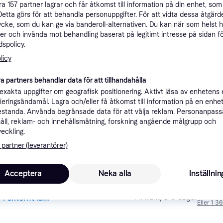
åra
157
partner lagrar och får åtkomst till information på din enhet, som 
ner
Detta görs för att behandla personuppgifter. För att vidta dessa åtgärde
ycke, som du kan ge via banderoll-alternativen. Du kan när som helst 
er och invända mot behandling baserat på legitimt intresse på sidan f
spolicy.
Rekomme
licy
3 
a partners behandlar data för att tillhandahålla
Fri frakt
,
8-9 dagar
Acer Connect Enduro M3 Mobilt hotspot Ekstern --> I externt lager, forväntat leveransdatum hos dig 14-08-2026
Eller 1 
xakta uppgifter om geografisk positionering. Aktivt läsa av enhetens
ifieringsändamål. Lagra och/eller få åtkomst till information på en enhe
standa. Använda begränsade data för att välja reklam. Personanpas
Acer au
åll, reklam- och innehållsmätning, forskning angående målgrupp och
veckling.
1 9
·
Lägst pris
Fri frakt
,
0-1 dagar
 partner (leverantörer)
Acceptera
Neka alla
Inställnin
3 9
Acer Connect Enduro M3 Mobilt hotspot Ekstern --> I externt lager, forväntat leveransdatum hos dig 14-08-2026
Fri frakt
,
8-9 dagar
Eller 1 3