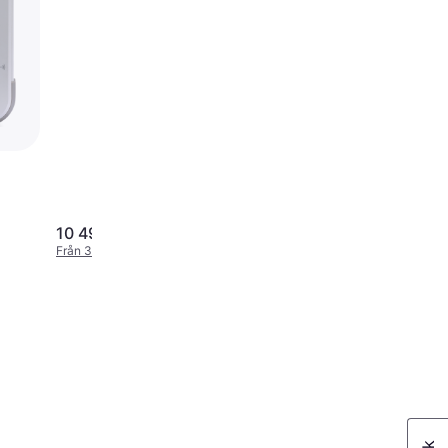
10 490 kr
2 693 kr
Från 3 614 kr/mån
Från 928 kr/mån