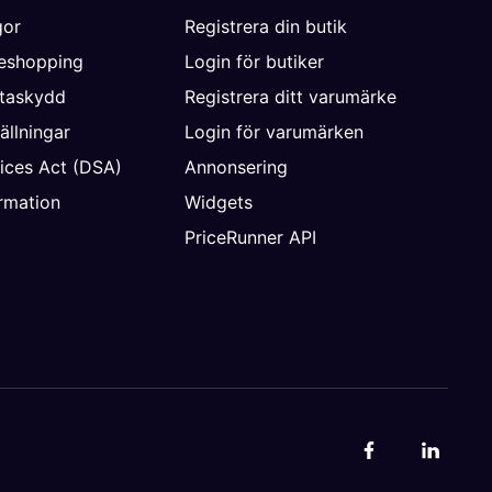
gor
Registrera din butik
neshopping
Login för butiker
ataskydd
Registrera ditt varumärke
ällningar
Login för varumärken
vices Act (DSA)
Annonsering
rmation
Widgets
PriceRunner API