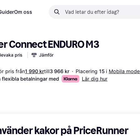
Guider
Om oss
er Connect ENDURO M3
Bevaka pris
Jämför
r pris från
1 990 kr
till
3 966 kr
·
Placering 
15 
i 
Mobila mod
 flexibla betalningar med
Lär dig hur
nvänder kakor på PriceRunner