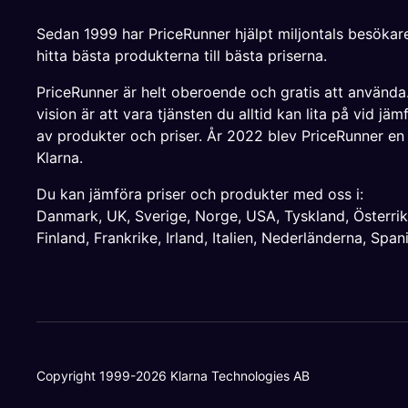
Sedan 1999 har PriceRunner hjälpt miljontals besökare
hitta bästa produkterna till bästa priserna.
PriceRunner är helt oberoende och gratis att använda
vision är att vara tjänsten du alltid kan lita på vid jäm
av produkter och priser. År 2022 blev PriceRunner en
Klarna.
Du kan jämföra priser och produkter med oss i:
Danmark
,
UK
,
Sverige
,
Norge
,
USA
,
Tyskland
,
Österri
Finland
,
Frankrike
,
Irland
,
Italien
,
Nederländerna
,
Span
Copyright 1999-2026 Klarna Technologies AB