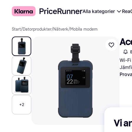
Alla kategorier
Rea
Start
/
Datorprodukter
/
Nätverk
/
Mobila modem
Ac
Wi-Fi
Jämfö
Prova
+2
Vi a