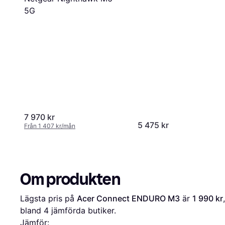
5G
7 970 kr
5 475 kr
Från 1 407 kr/mån
Om produkten
Lägsta pris på 
Acer Connect ENDURO M3
 är 
1 990 kr
bland 
4
 jämförda butiker.
Jämför: