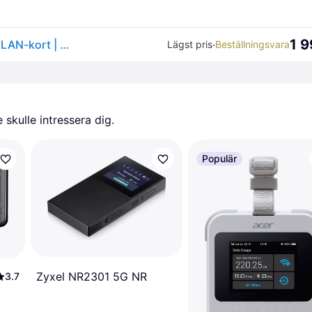
1 9
Acer Connect Enduro M3 5G-router (LTE) | Mobilt WLAN-kort | WiFi 6 | Dual 2.4 & 5,0 GHz | Nano & Virtual SIM | 6 500 mAh batteri | USB 3.0 Type-C | MIL-STD-810H
·
Lägst pris
Beställningsvara
skulle intressera dig.
Populär
Zyxel NR2301 5G NR
3.7