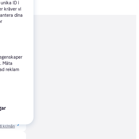
unika ID i
r kräver vi
hantera dina
ör
nderad
966 kr
366 kr/mån
 egenskaper
t. Mäta
sad reklam
ktoriserad
90 kr
Köpgaranti
gar
66 kr
66 kr/mån