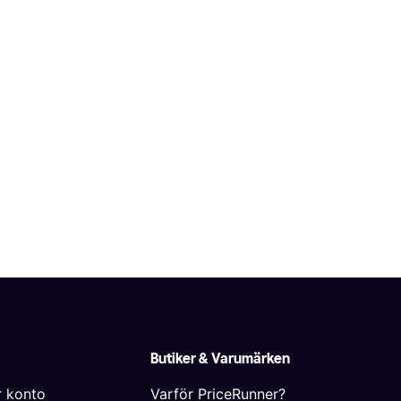
Butiker & Varumärken
r konto
Varför PriceRunner?