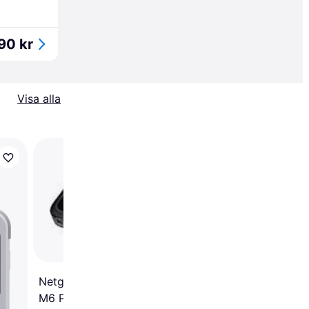
90 kr
Visa alla
Zte MU5120 5G
4.6
Netgear Nighthawk
M6 Pro (MR6450)