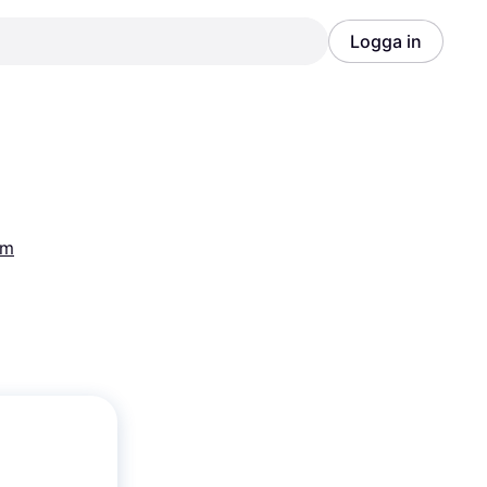
Logga in
Annons
Annons
em