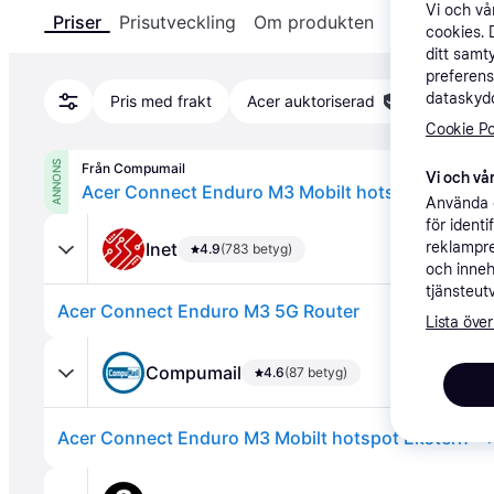
Vi och v
Priser
Prisutveckling
Om produkten
Specifikatio
cookies. 
ditt samt
preferens
dataskydd
Pris med frakt
Acer auktoriserad
Cookie Po
ANNONS
Från Compumail
Vi och vår
Använda e
för ident
Inet
reklampre
4.9
(783 betyg)
och inneh
tjänsteut
Acer Connect Enduro M3 5G Router
Lista över
Compumail
4.6
(87 betyg)