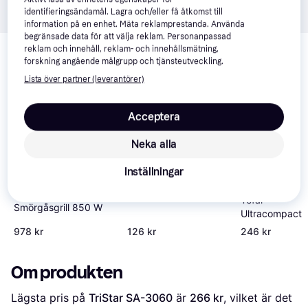
identifieringsändamål. Lagra och/eller få åtkomst till
information på en enhet. Mäta reklamprestanda. Använda
begränsade data för att välja reklam. Personanpassad
Relaterade produkter
reklam och innehåll, reklam- och innehållsmätning,
forskning angående målgrupp och tjänsteutveckling.
Vi har plockat fram ett urval av produkter som kanske skulle 
intressera dig.
Visa alla
Lista över partner (leverantörer)
Acceptera
Neka alla
Inställningar
TriStar SA-3052
Krups FDK Iconic
Tefal
Smörgåsgrill 850 W
Ultracompact
978 kr
126 kr
246 kr
Om produkten
Lägsta pris på 
TriStar SA-3060
 är 
266 kr
, vilket är det 