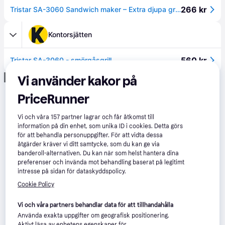
266 kr
Tristar SA-3060 Sandwich maker – Extra djupa grillplattor – Två åt gången
Kontorsjätten
560 kr
Tristar SA-3060 - smörgåsgrill
Annons
Vi använder kakor på
PriceRunner
Vi och våra
157
partner lagrar och får åtkomst till
information på din enhet, som unika ID i cookies. Detta görs
för att behandla personuppgifter. För att vidta dessa
åtgärder kräver vi ditt samtycke, som du kan ge via
banderoll-alternativen. Du kan när som helst hantera dina
preferenser och invända mot behandling baserat på legitimt
intresse på sidan för dataskyddspolicy.
Cookie Policy
Vi och våra partners behandlar data för att tillhandahålla
Använda exakta uppgifter om geografisk positionering.
Aktivt läsa av enhetens egenskaper för