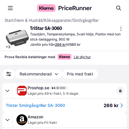
Start
/
Hem & Hushåll
/
Köksapparater
/
Smörgåsgrillar
TriStar SA-3060
Toastjärn, Temperaturlampa, Svalt hölje, Plattor med non 
stick-beläggning, 900 W
Jämför pris från
266 kr
till
560 kr
+
3
Prova flexibla betalningar med
Lär dig hur
Rekommenderad
Pris med frakt
Proshop.se
4.5
(589)
·
Lägst pris
49 kr frakt
,
5-6 dagar
266 kr
Tristar Smörgåsgrillar SA-3060
Amazon
·
Lägst pris
Fri frakt