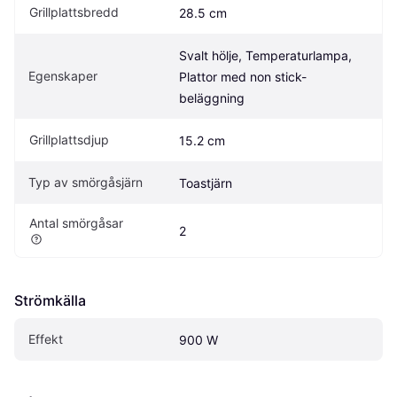
Grillplattsbredd
28.5 cm
Svalt hölje, Temperaturlampa, 
Egenskaper
Plattor med non stick-
beläggning
Grillplattsdjup
15.2 cm
Typ av smörgåsjärn
Toastjärn
Antal smörgåsar
2
Strömkälla
Effekt
900 W