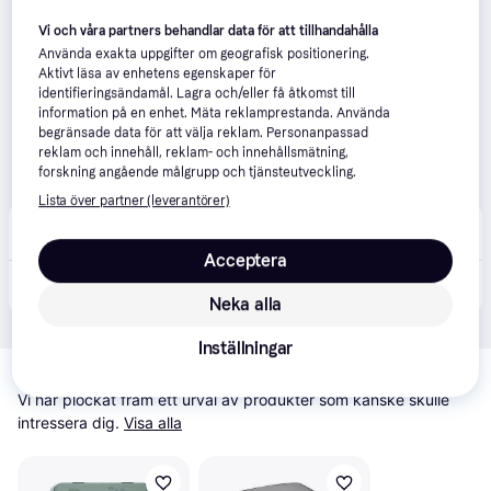
Vi och våra partners behandlar data för att tillhandahålla
Använda exakta uppgifter om geografisk positionering.
Aktivt läsa av enhetens egenskaper för
identifieringsändamål. Lagra och/eller få åtkomst till
information på en enhet. Mäta reklamprestanda. Använda
begränsade data för att välja reklam. Personanpassad
reklam och innehåll, reklam- och innehållsmätning,
forskning angående målgrupp och tjänsteutveckling.
Lista över partner (leverantörer)
eStore
Fri frakt
Acceptera
879 kr
3 in 1 Deep Fill Snack Maker 24540-56
Neka alla
Inställningar
Relaterade produkter
Vi har plockat fram ett urval av produkter som kanske skulle 
intressera dig.
Visa alla