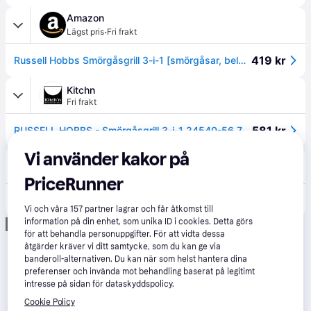
Amazon
·
Lägst pris
Fri frakt
419 kr
Russell Hobbs Smörgåsgrill 3-i-1 [smörgåsar, belgiska våfflor, grill] diskmaskinssäkra plattor, non-stick beläggning & extra djupa plattor, BPA-fri) 26810-56.
Kitchn
Fri frakt
581 kr
RUSSELL HOBBS - Smörgåsgrill 3-i-1 24540-56 750W
Vi använder kakor på
Jula
4.4
(9)
49 kr frakt
,
Idag
PriceRunner
749 kr
Smörgåsgrill 750 W
Vi och våra
157
partner lagrar och får åtkomst till
information på din enhet, som unika ID i cookies. Detta görs
Annons
för att behandla personuppgifter. För att vidta dessa
åtgärder kräver vi ditt samtycke, som du kan ge via
banderoll-alternativen. Du kan när som helst hantera dina
preferenser och invända mot behandling baserat på legitimt
intresse på sidan för dataskyddspolicy.
Cookie Policy