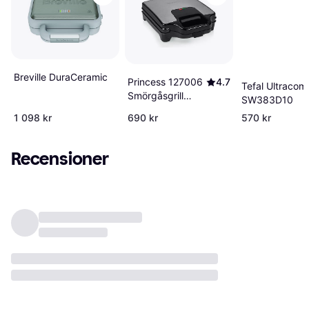
Breville DuraCeramic
Princess 127006
4.7
Tefal Ultracom
Smörgåsgrill
SW383D10
Type F
1 098 kr
690 kr
570 kr
Recensioner