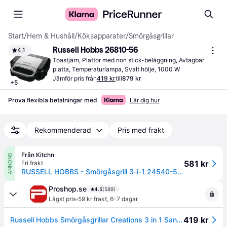
Start
/
Hem & Hushåll
/
Köksapparater
/
Smörgåsgrillar
Russell Hobbs 26810-56
4,1
Toastjärn, Plattor med non stick-beläggning, Avtagbar 
platta, Temperaturlampa, Svalt hölje, 1000 W
Jämför pris från
419 kr
till
879 kr
+
5
Prova flexibla betalningar med
Lär dig hur
Rekommenderad
Pris med frakt
Från Kitchn
ANNONS
581 kr
Fri frakt
RUSSELL HOBBS - Smörgåsgrill 3-i-1 24540-56 750W
Proshop.se
4.5
(589)
·
Lägst pris
59 kr frakt
,
6-7 dagar
419 kr
Russell Hobbs Smörgåsgrillar Creations 3 in 1 Sandwich Maker