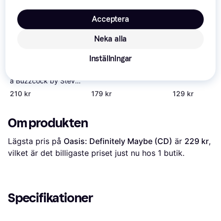
Acceptera
Neka alla
Ozzy Osbourne
Evanescence F
Patient number 9 för
för (CD)
Inställningar
(CD)
Autonomy: Portrait of
a Buzzcock by Steve
Diggle (Inbunden)
210 kr
179 kr
129 kr
(CD)
Om produkten
Lägsta pris på 
Oasis: Definitely Maybe (CD)
 är 
229 kr
, 
vilket är det billigaste priset just nu hos 1 butik.
Specifikationer