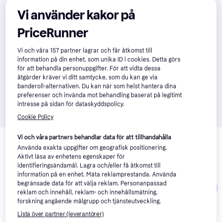
Vi använder kakor på
PriceRunner
Vi och våra
157
partner lagrar och får åtkomst till
information på din enhet, som unika ID i cookies. Detta görs
för att behandla personuppgifter. För att vidta dessa
åtgärder kräver vi ditt samtycke, som du kan ge via
banderoll-alternativen. Du kan när som helst hantera dina
preferenser och invända mot behandling baserat på legitimt
intresse på sidan för dataskyddspolicy.
Cookie Policy
Relaterade produkter
Vi och våra partners behandlar data för att tillhandahålla
Använda exakta uppgifter om geografisk positionering.
Vi har plockat fram ett urval av produkter som kanske skulle 
Aktivt läsa av enhetens egenskaper för
intressera dig.
Visa alla
identifieringsändamål. Lagra och/eller få åtkomst till
information på en enhet. Mäta reklamprestanda. Använda
begränsade data för att välja reklam. Personanpassad
Trendande
reklam och innehåll, reklam- och innehållsmätning,
forskning angående målgrupp och tjänsteutveckling.
Lista över partner (leverantörer)