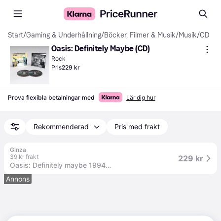
Start
/
Gaming & Underhållning
/
Böcker, Filmer & Musik
/
Musik
/
CD
Oasis: Definitely Maybe (CD)
Rock
Pris
229 kr
Prova flexibla betalningar med
Lär dig hur
Rekommenderad
Pris med frakt
Ginza
39 kr frakt
229 kr
Oasis: Definitely maybe 1994 (30th anniversary)
Annons