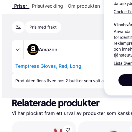
dataskydd
Priser
Prisutveckling
Om produkten
Specifikatio
Cookie Po
Vi och vår
Pris med frakt
Använda e
för ident
reklampre
Amazon
och inneh
tjänsteut
Lista över
Temptress Gloves, Red, Long
Annons
Produkten finns även hos 
2
butiker
 som valt att inte samar
Relaterade produkter
Vi har plockat fram ett urval av produkter som kanske 