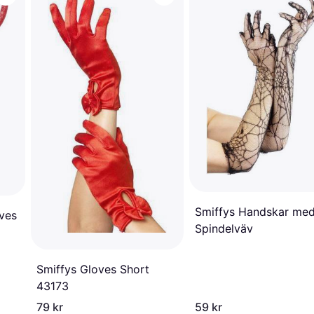
Smiffys Handskar me
ves
Spindelväv
Smiffys Gloves Short
43173
79 kr
59 kr