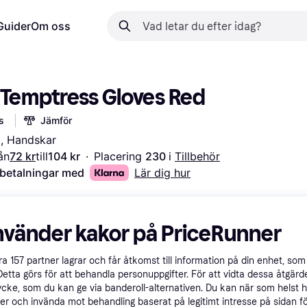
Guider
Om oss
 Temptress Gloves Red
s
Jämför
m, Handskar
ån
72 kr
till
104 kr
·
Placering 
230 
i 
Tillbehör
 betalningar med
Lär dig hur
nvänder kakor på PriceRunner
åra
157
partner lagrar och får åtkomst till information på din enhet, som 
Detta görs för att behandla personuppgifter. För att vidta dessa åtgärde
ycke, som du kan ge via banderoll-alternativen. Du kan när som helst 
er och invända mot behandling baserat på legitimt intresse på sidan f