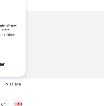
nderad
 egenskaper
t. Mäta
sad reklam
72 kr
gar
erbjudanden
Visa alla
-40%