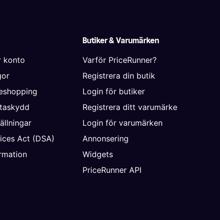
Butiker & Varumärken
r konto
Varför PriceRunner?
gor
Registrera din butik
neshopping
Login för butiker
ataskydd
Registrera ditt varumärke
ällningar
Login för varumärken
vices Act (DSA)
Annonsering
rmation
Widgets
PriceRunner API