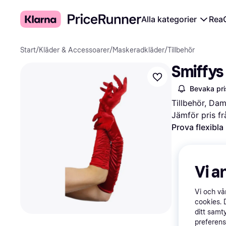
Alla kategorier
Rea
Start
/
Kläder & Accessoarer
/
Maskeradkläder
/
Tillbehör
Smiffys
Bevaka pri
Tillbehör, Da
Jämför pris fr
Prova flexibla
Vi a
Vi och v
cookies. 
ditt samt
preferens