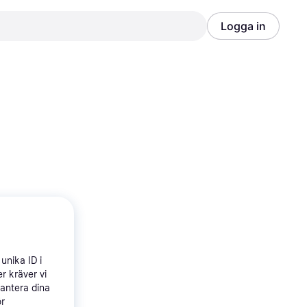
Logga in
Annons
Annons
unika ID i
r kräver vi
hantera dina
ör