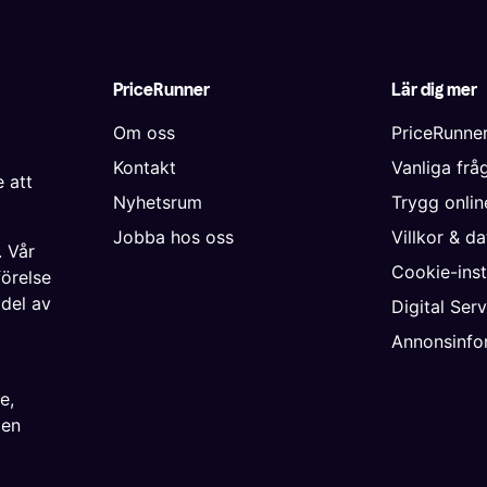
PriceRunner
Lär dig mer
Om oss
PriceRunne
Kontakt
Vanliga frå
 att
Nyhetsrum
Trygg onli
Jobba hos oss
Villkor & d
. Vår
Cookie-inst
förelse
 del av
Digital Ser
Annonsinfo
ke
,
ien