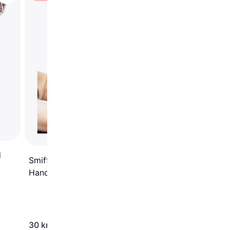
Boland Operahandska
Vita 75 g
d
Smiffys Långa Svarta
Handskar
30 kr
50 kr