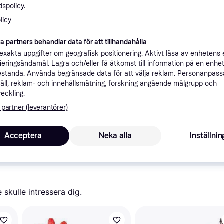
spolicy.
ner
licy
a partners behandlar data för att tillhandahålla
Rekomme
xakta uppgifter om geografisk positionering. Aktivt läsa av enhetens
ifieringsändamål. Lagra och/eller få åtkomst till information på en enhe
standa. Använda begränsade data för att välja reklam. Personanpas
åll, reklam- och innehållsmätning, forskning angående målgrupp och
veckling.
 partner (leverantörer)
Acceptera
Neka alla
Inställnin
beta med PriceRunner.
Visa alla 
skulle intressera dig.