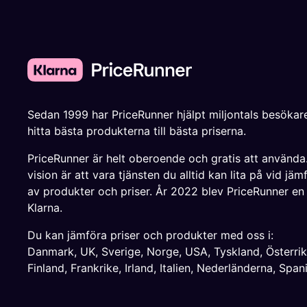
Sedan 1999 har PriceRunner hjälpt miljontals besökare
hitta bästa produkterna till bästa priserna.
PriceRunner är helt oberoende och gratis att använda
vision är att vara tjänsten du alltid kan lita på vid jäm
av produkter och priser. År 2022 blev PriceRunner en
Klarna.
Du kan jämföra priser och produkter med oss i:
Danmark
,
UK
,
Sverige
,
Norge
,
USA
,
Tyskland
,
Österri
Finland
,
Frankrike
,
Irland
,
Italien
,
Nederländerna
,
Span