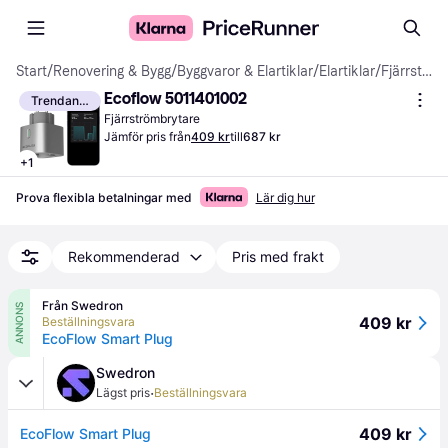
Start
/
Renovering & Bygg
/
Byggvaror & Elartiklar
/
Elartiklar
/
Fjärrströmbrytare
Ecoflow 5011401002
Trendande
Fjärrströmbrytare
Jämför pris från
409 kr
till
687 kr
+
1
Prova flexibla betalningar med
Lär dig hur
Rekommenderad
Pris med frakt
Från Swedron
ANNONS
409 kr
Beställningsvara
EcoFlow Smart Plug
Swedron
·
Lägst pris
Beställningsvara
409 kr
EcoFlow Smart Plug