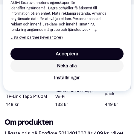
Aktivt läsa av enhetens egenskaper för
Relaterade produkter
identifieringsändamål. Lagra och/eller få åtkomst till
information på en enhet. Mäta reklamprestanda. Använda
Vi har plockat fram ett urval av produkter som kanske skulle 
begränsade data för att välja reklam. Personanpassad
intressera dig.
Visa alla
reklam och innehåll, reklam- och innehållsmätning,
forskning angående målgrupp och tjänsteutveckling.
Lista över partner (leverantörer)
-16%
Acceptera
Neka alla
Inställningar
Omajin Smart p
Xiaomi Smart Plug 2
pack
TP-Link ‎Tapo P100M
Wi-Fi
148 kr
133 kr
449 kr
Om produkten
Lägsta pris på 
Ecoflow 5011401002
 är 
409 kr
, vilket 