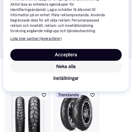
Aktivt läsa av enhetens egenskaper för
identifieringsändamål. Lagra och/eller få åtkomst till
information på en enhet. Mäta reklamprestanda. Använda
begränsade data för att välja reklam. Personanpassad
reklam och innehåll, reklam- och innehållsmätning,
forskning angående målgrupp och tjänsteutveckling.
Produkten finns även hos 
2
butiker
 som valt att inte 
Visa alla
Lista över partner (leverantörer)
samarbeta med PriceRunner.
Acceptera
Relaterade produkter
Neka alla
Vi har plockat fram ett urval av produkter som kanske skulle 
Inställningar
intressera dig.
Visa alla
Trendande