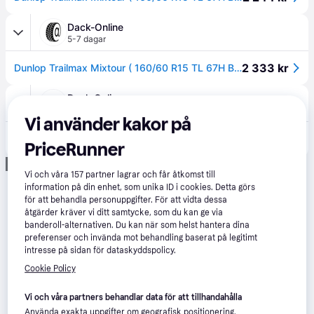
Dack-Online
5-7 dagar
2 333 kr
Dunlop Trailmax Mixtour ( 160/60 R15 TL 67H Bakhjul )
Dack Online
5-7 dagar
Vi använder kakor på
2 333 kr
Dunlop Trailmax Mixtour ( 160/60 R15 TL 67H Bakhjul )
PriceRunner
Eller 412 kr/mån
Annons
Vi och våra
157
partner lagrar och får åtkomst till
information på din enhet, som unika ID i cookies. Detta görs
för att behandla personuppgifter. För att vidta dessa
åtgärder kräver vi ditt samtycke, som du kan ge via
banderoll-alternativen. Du kan när som helst hantera dina
preferenser och invända mot behandling baserat på legitimt
intresse på sidan för dataskyddspolicy.
Cookie Policy
Vi och våra partners behandlar data för att tillhandahålla
Använda exakta uppgifter om geografisk positionering.