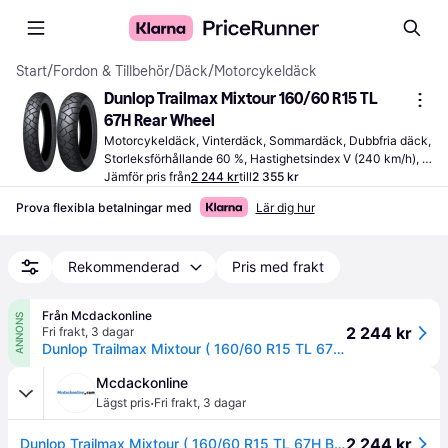
Start
/
Fordon & Tillbehör
/
Däck
/
Motorcykeldäck
Dunlop Trailmax Mixtour 160/60 R15 TL 
67H Rear Wheel
Motorcykeldäck, Vinterdäck, Sommardäck, Dubbfria däck, 
Storleksförhållande 60 %, Hastighetsindex V (240 km/h), H 
(210 km/h)
Jämför pris från
2 244 kr
till
2 355 kr
Prova flexibla betalningar med
Lär dig hur
Rekommenderad
Pris med frakt
Från Mcdackonline
ANNONS
2 244 kr
Fri frakt
,
3 dagar
Dunlop Trailmax Mixtour ( 160/60 R15 TL 67H Bakhjul )
Mcdackonline
·
Lägst pris
Fri frakt
,
3 dagar
2 244 kr
Dunlop Trailmax Mixtour ( 160/60 R15 TL 67H Bakhjul )