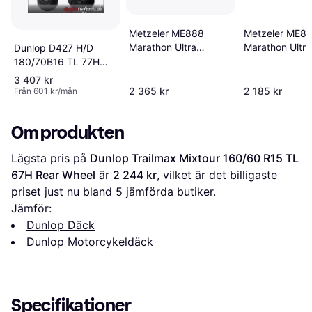
Metzeler ME888
Metzeler ME8
Marathon Ultra
Marathon Ultr
Dunlop D427 H/D
170/70B16 TL 75H
R18 63V M/C 
180/70B16 TL 77H
Rear wheel
M/C, Bakhjul
3 407 kr
2 365 kr
2 185 kr
Från 601 kr/mån
Om produkten
Lägsta pris på 
Dunlop Trailmax Mixtour 160/60 R15 TL 
67H Rear Wheel
 är 
2 244 kr
, vilket är det billigaste 
priset just nu bland 
5
 jämförda butiker.
Jämför:
Dunlop Däck
Dunlop Motorcykeldäck
Specifikationer