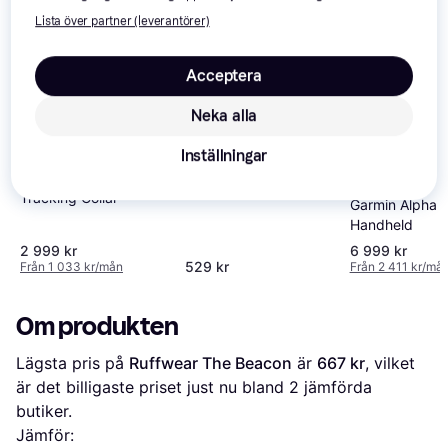
Lista över partner (leverantörer)
Acceptera
Non-Stop Dogwear
Neka alla
Protector Vest GPS
Inställningar
Garmin Alpha T20 Dog
Tracking Collar
Garmin Alpha 
Handheld
2 999 kr
6 999 kr
529 kr
Från 1 033 kr/mån
Från 2 411 kr/må
Om produkten
Lägsta pris på 
Ruffwear The Beacon
 är 
667 kr
, vilket 
är det billigaste priset just nu bland 
2
 jämförda 
butiker.
Jämför: