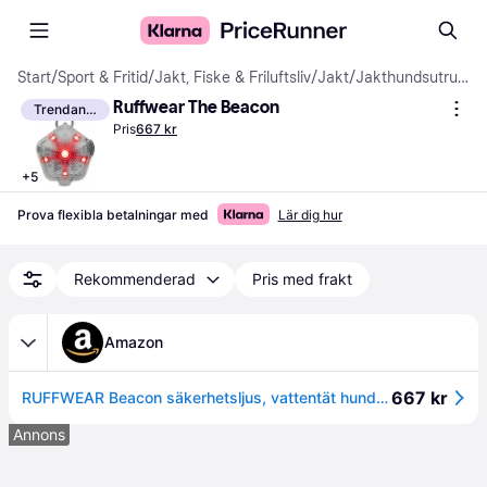
Start
/
Sport & Fritid
/
Jakt, Fiske & Friluftsliv
/
Jakt
/
Jakthundsutrustning
Ruffwear The Beacon
Trendande
Pris
667 kr
+
5
Prova flexibla betalningar med
Lär dig hur
Rekommenderad
Pris med frakt
Amazon
667 kr
RUFFWEAR Beacon säkerhetsljus, vattentät hundhalsbandsljus, LED husdjur hundhalsband spänne nattlampa, säkerhetsklämma på blinkande hundljus för hundkoppel och selar, uppladdningsbart hundljus, klar
Annons