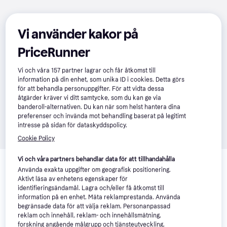
Vi använder kakor på
PriceRunner
Vi och våra
157
partner lagrar och får åtkomst till
information på din enhet, som unika ID i cookies. Detta görs
för att behandla personuppgifter. För att vidta dessa
åtgärder kräver vi ditt samtycke, som du kan ge via
banderoll-alternativen. Du kan när som helst hantera dina
preferenser och invända mot behandling baserat på legitimt
intresse på sidan för dataskyddspolicy.
Cookie Policy
Relaterade produkter
Vi och våra partners behandlar data för att tillhandahålla
Använda exakta uppgifter om geografisk positionering.
Vi har plockat fram ett urval av produkter som kanske skulle 
Aktivt läsa av enhetens egenskaper för
intressera dig.
Visa alla
identifieringsändamål. Lagra och/eller få åtkomst till
information på en enhet. Mäta reklamprestanda. Använda
begränsade data för att välja reklam. Personanpassad
-16%
-13%
reklam och innehåll, reklam- och innehållsmätning,
forskning angående målgrupp och tjänsteutveckling.