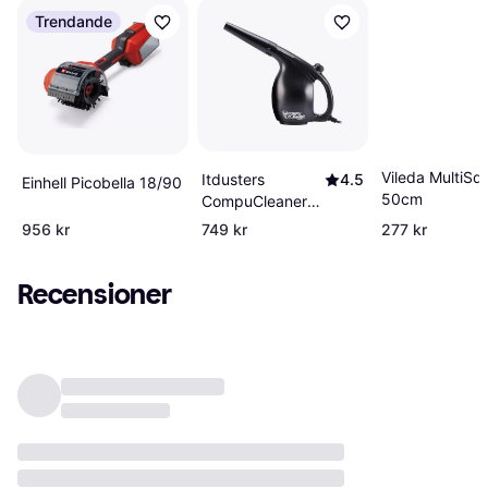
Trendande
Vileda MultiS
Itdusters
4.5
Einhell Picobella 18/90
50cm
CompuCleaner
Xpert Electric Air
956 kr
749 kr
277 kr
Duster
Recensioner