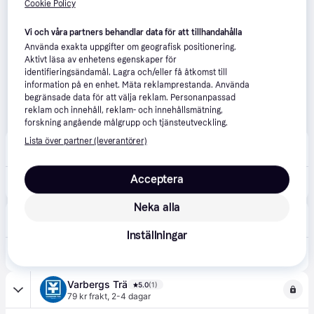
Cookie Policy
Vi och våra partners behandlar data för att tillhandahålla
Använda exakta uppgifter om geografisk positionering.
Aktivt läsa av enhetens egenskaper för
identifieringsändamål. Lagra och/eller få åtkomst till
information på en enhet. Mäta reklamprestanda. Använda
begränsade data för att välja reklam. Personanpassad
reklam och innehåll, reklam- och innehållsmätning,
forskning angående målgrupp och tjänsteutveckling.
Lista över partner (leverantörer)
Proshop.se
4.5
(589)
59 kr frakt
,
1-2 dagar
Acceptera
344 kr
Vileda Turbo Smart
Neka alla
BAUHAUS
4.0
(45)
69 kr frakt
Inställningar
399 kr
MOPPSYSTEM VILEDA TURBO SMART MED URVRIDARE
Varbergs Trä
5.0
(1)
79 kr frakt
,
2-4 dagar