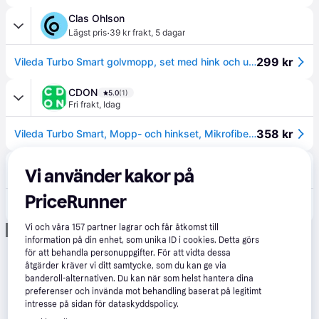
Clas Ohlson
·
Lägst pris
39 kr frakt
,
5 dagar
299 kr
Vileda Turbo Smart golvmopp, set med hink och urvridare
CDON
5.0
(1)
Fri frakt
,
Idag
358 kr
Vileda Turbo Smart, Mopp- och hinkset, Mikrofiber, Svart, Röd, Enkel hink
CS MEGASTORE
4.6
(232)
Vi använder kakor på
49 kr frakt
,
Imorgon
PriceRunner
348 kr
(ComputerSalg) Vileda Turbo Smart, Mopp- och hinkset, Mikrofiber, Svart, Röd, Enkel hink
Vi och våra
157
partner lagrar och får åtkomst till
Annons
information på din enhet, som unika ID i cookies. Detta görs
för att behandla personuppgifter. För att vidta dessa
åtgärder kräver vi ditt samtycke, som du kan ge via
banderoll-alternativen. Du kan när som helst hantera dina
preferenser och invända mot behandling baserat på legitimt
intresse på sidan för dataskyddspolicy.