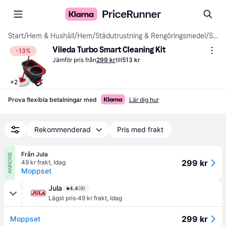
Start
/
Hem & Hushåll
/
Hem
/
Städutrustning & Rengöringsmedel
/
Städutrustning
Vileda Turbo Smart Cleaning Kit
-13%
Jämför pris från
299 kr
till
513 kr
+
2
Prova flexibla betalningar med
Lär dig hur
Rekommenderad
Pris med frakt
Från Jula
ANNONS
299 kr
49 kr frakt
,
Idag
Moppset
Jula
4.4
(9)
·
Lägst pris
49 kr frakt
,
Idag
299 kr
Moppset