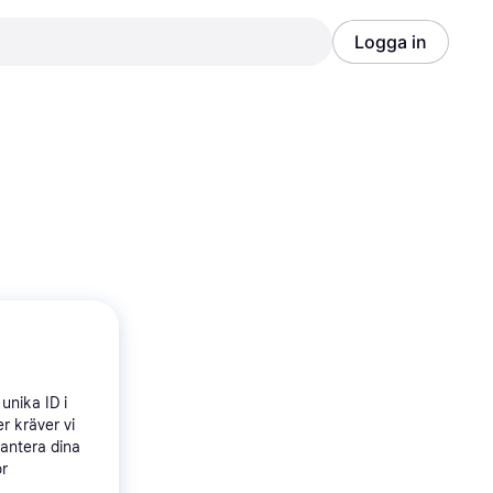
Logga in
Annons
Annons
unika ID i
r kräver vi
hantera dina
ör