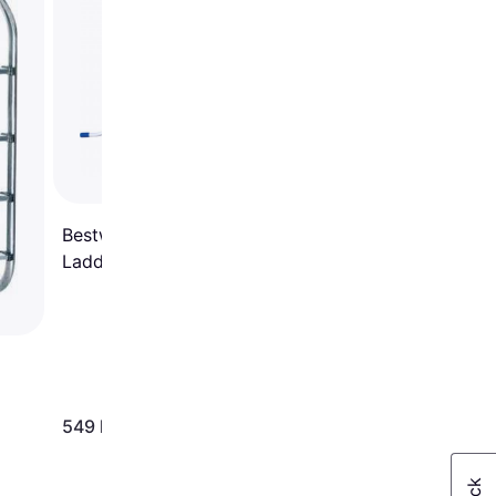
Steps Ladder 1559
Bestway 3 Step Pool
Ladder 107cm
549 kr
3 468 kr