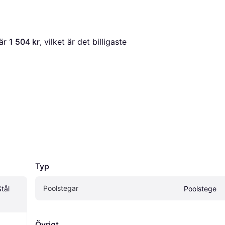
är 
1 504 kr
, vilket är det billigaste 
Typ
Poolstegar
tål 
Poolstege
g
Övrigt