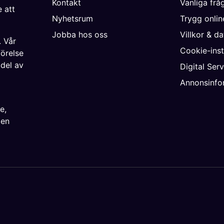
Kontakt
Vanliga frå
 att
Nyhetsrum
Trygg onli
Jobba hos oss
Villkor & d
. Vår
Cookie-inst
förelse
 del av
Digital Ser
Annonsinfo
ke
,
ien