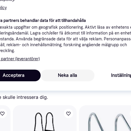
ner
licy
a partners behandlar data för att tillhandahålla
Rekomme
xakta uppgifter om geografisk positionering. Aktivt läsa av enhetens
ifieringsändamål. Lagra och/eller få åtkomst till information på en enhe
standa. Använda begränsade data för att välja reklam. Personanpas
åll, reklam- och innehållsmätning, forskning angående målgrupp och
veckling.
 partner (leverantörer)
1 5
Arebos Rostfritt stål polestege 4 steg | med halkfria kuddar på spakarna
Acceptera
Neka alla
Inställnin
skulle intressera dig.