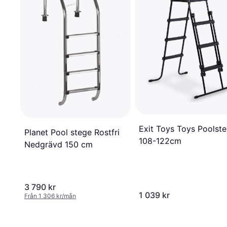
Exit Toys Toys Poolst
Planet Pool stege Rostfri
108-122cm
Nedgrävd 150 cm
3 790 kr
1 039 kr
Från 1 306 kr/mån