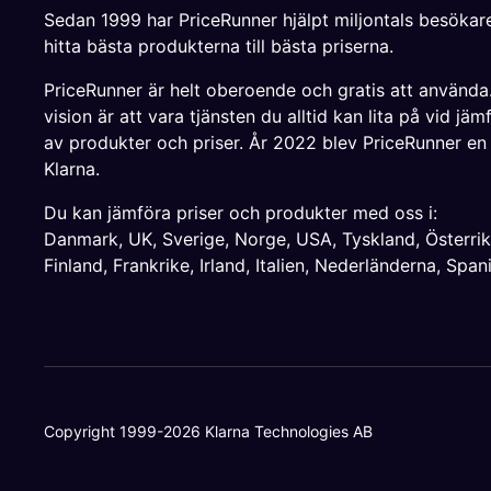
Sedan 1999 har PriceRunner hjälpt miljontals besökare
hitta bästa produkterna till bästa priserna.
PriceRunner är helt oberoende och gratis att använda
vision är att vara tjänsten du alltid kan lita på vid jäm
av produkter och priser. År 2022 blev PriceRunner en
Klarna.
Du kan jämföra priser och produkter med oss i:
Danmark
,
UK
,
Sverige
,
Norge
,
USA
,
Tyskland
,
Österri
Finland
,
Frankrike
,
Irland
,
Italien
,
Nederländerna
,
Span
Copyright 1999-2026 Klarna Technologies AB