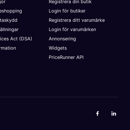
gor
Registrera din butik
neshopping
Login för butiker
ataskydd
Registrera ditt varumärke
ällningar
Login för varumärken
vices Act (DSA)
Annonsering
rmation
Widgets
PriceRunner API