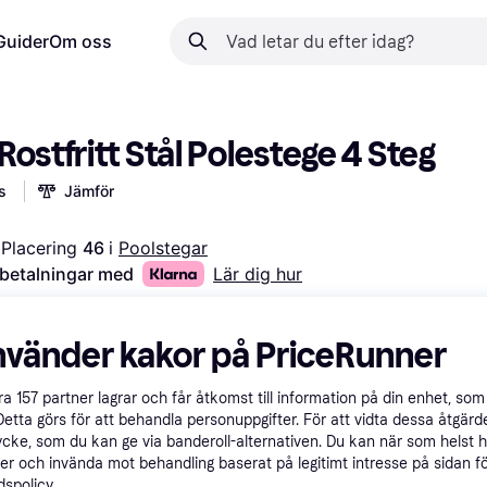
Guider
Om oss
ostfritt Stål Polestege 4 Steg
s
Jämför
Placering 
46 
i 
Poolstegar
 betalningar med
Lär dig hur
nvänder kakor på PriceRunner
åra
157
partner lagrar och får åtkomst till information på din enhet, som 
Detta görs för att behandla personuppgifter. För att vidta dessa åtgärde
ycke, som du kan ge via banderoll-alternativen. Du kan när som helst 
er och invända mot behandling baserat på legitimt intresse på sidan f
spolicy.