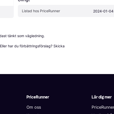
Listad hos PriceRunner
2024-01-04
dast tänkt som vägledning.

ller har du förbättringsförslag? Skicka 
PriceRunner
Lär dig mer
Om oss
PriceRunne