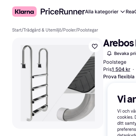
Alla kategorier
Rea
Start
/
Trädgård & Utemiljö
/
Pooler
/
Poolstegar
Arebos R
Bevaka pri
Poolstege
Pris
1 504 kr
·
Prova flexibla
Vi a
Vi och v
cookies. 
ditt samt
preferens
dataskydd