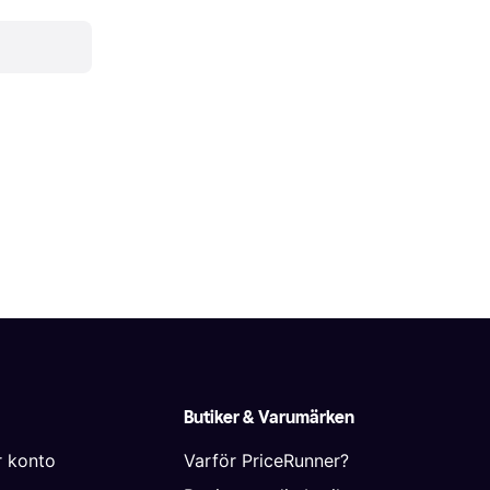
Butiker & Varumärken
r konto
Varför PriceRunner?