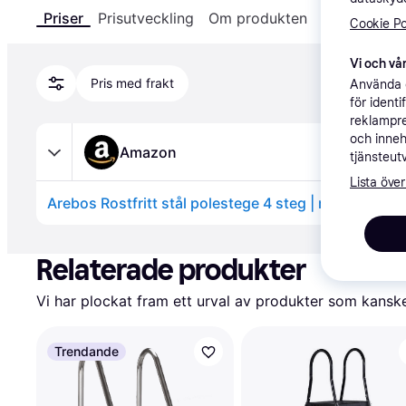
Priser
Prisutveckling
Om produkten
Specifikatio
Cookie Po
Vi och vår
Pris med frakt
Använda e
för ident
reklampre
och inneh
Amazon
tjänsteut
Lista över
Annons
Relaterade produkter
Vi har plockat fram ett urval av produkter som kanske 
Trendande