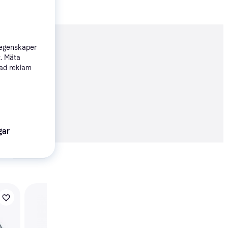
nderad
 egenskaper
t. Mäta
sad reklam
04 kr
gar
Visa alla
Swim & Fun Inground 