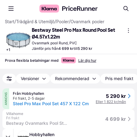
Start
/
Trädgård & Utemiljö
/
Pooler
/
Ovanmark pooler
Bestway Steel Pro Max Round Pool Set 
Ø4.57x1.22m
Ovanmark pool Rund, PVC
Jämför pris från
4 699 kr
till
5 290 kr
+
1
Prova flexibla betalningar med
Lär dig hur
Versioner
Rekommenderad
Pris med frakt
Från Hobbyhallen
ANNONS
5 290 kr
Fri frakt
,
2-5 dagar
Eller 1 822 kr/mån
Steel Pro Max Pool Set 457 X 122 Cm
Villahome
Fri frakt
4 699 kr
Bestway Ovanmarks Pool Steel Pro Max 4.57 m x 1.22 m
Hobbyhallen