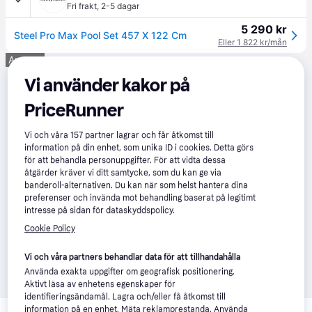
Fri frakt
,
2-5 dagar
5 290 kr
Steel Pro Max Pool Set 457 X 122 Cm
Eller 1 822 kr/mån
Annons
Vi använder kakor på
PriceRunner
Vi och våra
157
partner lagrar och får åtkomst till
information på din enhet, som unika ID i cookies. Detta görs
för att behandla personuppgifter. För att vidta dessa
åtgärder kräver vi ditt samtycke, som du kan ge via
banderoll-alternativen. Du kan när som helst hantera dina
preferenser och invända mot behandling baserat på legitimt
intresse på sidan för dataskyddspolicy.
Cookie Policy
Vi och våra partners behandlar data för att tillhandahålla
Använda exakta uppgifter om geografisk positionering.
Aktivt läsa av enhetens egenskaper för
identifieringsändamål. Lagra och/eller få åtkomst till
Relaterade produkter
information på en enhet. Mäta reklamprestanda. Använda