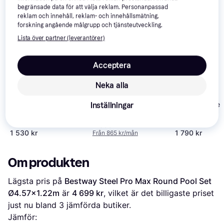
begränsade data för att välja reklam. Personanpassad
Vi har plockat fram ett urval av produkter som kanske skulle 
reklam och innehåll, reklam- och innehållsmätning,
intressera dig.
Visa alla
forskning angående målgrupp och tjänsteutveckling.
Lista över partner (leverantörer)
Acceptera
Neka alla
Bestway Power Steel
Bestway Steel 
Inställningar
Bestway Steel Pro
4
Swim Vista Round
Max Pool Set w
Max Pool
Pool Set Ø5.49x1.22m
Filter Pump
4 899 kr
Ø3.05x0,76m
1 530 kr
1 790 kr
Från 865 kr/mån
Ø3.66x0.76m
Om produkten
Lägsta pris på 
Bestway Steel Pro Max Round Pool Set 
Ø4.57x1.22m
 är 
4 699 kr
, vilket är det billigaste priset 
just nu bland 
3
 jämförda butiker.
Jämför: