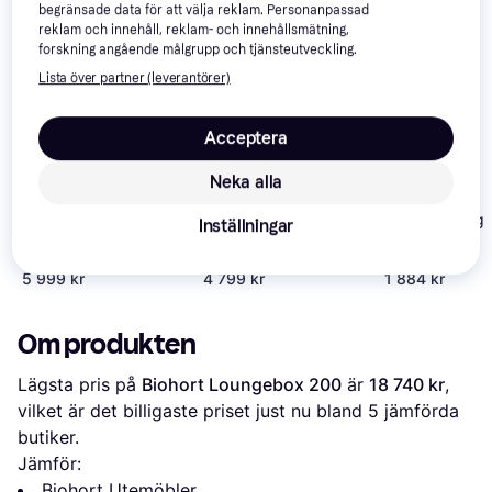
begränsade data för att välja reklam. Personanpassad
intressera dig.
Visa alla
reklam och innehåll, reklam- och innehållsmätning,
forskning angående målgrupp och tjänsteutveckling.
Lista över partner (leverantörer)
Acceptera
Neka alla
Venture Desig
Inställningar
Biohort PaketBox
Beliani Cebrosa
London
195L
165x70cm
5 999 kr
4 799 kr
1 884 kr
Om produkten
Lägsta pris på 
Biohort Loungebox 200
 är 
18 740 kr
, 
vilket är det billigaste priset just nu bland 
5
 jämförda 
butiker.
Jämför:
Biohort Utemöbler