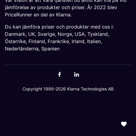
Vår vision är att vara tjänsten du alltid kan lita på vid
jämförelse av produkter och priser. År 2022 blev
PriceRunner en del av Klarna.
Du kan jämföra priser och produkter med oss i:
Danmark
,
UK
,
Sverige
,
Norge
,
USA
,
Tyskland
,
Österrike
,
Finland
,
Frankrike
,
Irland
,
Italien
,
Nederländerna
,
Spanien
Copyright 1999-2026 Klarna Technologies AB