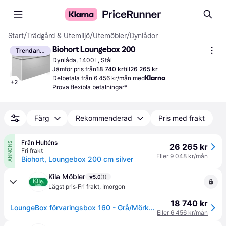
Start
/
Trädgård & Utemiljö
/
Utemöbler
/
Dynlådor
Biohort Loungebox 200
Trendande
Dynlåda, 1400L, Stål
Jämför pris från
18 740 kr
till
26 265 kr
Delbetala från 6 456 kr/mån med
+
2
Prova flexibla betalningar*
Färg
Rekommenderad
Pris med frakt
Från Hulténs
ANNONS
26 265 kr
Fri frakt
Eller 9 048 kr/mån
Biohort, Loungebox 200 cm silver
Kila Möbler
5.0
(1)
·
Lägst pris
Fri frakt
,
Imorgon
18 740 kr
LoungeBox förvaringsbox 160 - Grå/Mörkgrå/Silver
Eller 6 456 kr/mån