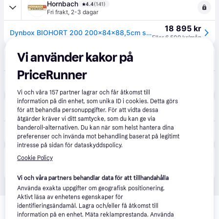
Hornbach
4.4
(141)
Fri frakt
,
2-3 dagar
18 895 kr
Dynbox BIOHORT 200 200x84x88,5cm silver-metallic
Eller 6 509 kr/mån
Vi använder kakor på
Hulténs
Fri frakt
PriceRunner
26 265 kr
Biohort, Loungebox 200 cm mörkgrå
Eller 9 048 kr/mån
Vi och våra
157
partner lagrar och får åtkomst till
information på din enhet, som unika ID i cookies. Detta görs
Sommarboden
för att behandla personuppgifter. För att vidta dessa
Fri frakt
,
3-10 dagar
åtgärder kräver vi ditt samtycke, som du kan ge via
banderoll-alternativen. Du kan när som helst hantera dina
19 699 kr
Loungebox 200 - Metallic Mörkgrå
preferenser och invända mot behandling baserat på legitimt
intresse på sidan för dataskyddspolicy.
Produkten finns även hos 
1
butik
 som valt att inte 
Cookie Policy
Visa alla
samarbeta med PriceRunner.
Vi och våra partners behandlar data för att tillhandahålla
Använda exakta uppgifter om geografisk positionering.
Aktivt läsa av enhetens egenskaper för
Relaterade produkter
identifieringsändamål. Lagra och/eller få åtkomst till
information på en enhet. Mäta reklamprestanda. Använda
Vi har plockat fram ett urval av produkter som kanske skulle 