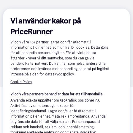
Vi använder kakor på
PriceRunner
Vi och våra
157
partner lagrar och får åtkomst till
information på din enhet, som unika ID i cookies. Detta görs
för att behandla personuppgifter. För att vidta dessa
åtgärder kräver vi ditt samtycke, som du kan ge via
banderoll-alternativen. Du kan när som helst hantera dina
preferenser och invända mot behandling baserat på legitimt
intresse på sidan för dataskyddspolicy.
Cookie Policy
Relaterade produkter
Vi och våra partners behandlar data för att tillhandahålla
Använda exakta uppgifter om geografisk positionering.
Vi har plockat fram ett urval av produkter som kanske skulle 
Aktivt läsa av enhetens egenskaper för
intressera dig.
Visa alla
identifieringsändamål. Lagra och/eller få åtkomst till
information på en enhet. Mäta reklamprestanda. Använda
begränsade data för att välja reklam. Personanpassad
Trendande
reklam och innehåll, reklam- och innehållsmätning,
forskning angående målgrupp och tjänsteutveckling.