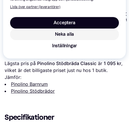
Lista över partner (leverantörer)
HoppeKids EC
HoppeKids Ida Marie
Comfort Safety
BabyDan
Acceptera
Safety Rail
5.2x100cm
Universalsängskydd
Neka alla
987 kr
542 kr
693 kr
Inställningar
Om produkten
Lägsta pris på 
Pinolino Stödbräda Classic
 är 
1 095 kr
, 
vilket är det billigaste priset just nu hos 1 butik.
Jämför:
Pinolino Barnrum
Pinolino Stödbrädor
Specifikationer