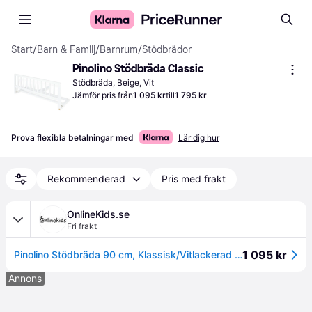
Start
/
Barn & Familj
/
Barnrum
/
Stödbrädor
Pinolino Stödbräda Classic
Stödbräda, Beige, Vit
Jämför pris från
1 095 kr
till
1 795 kr
Prova flexibla betalningar med
Lär dig hur
Rekommenderad
Pris med frakt
OnlineKids.se
Fri frakt
1 095 kr
Pinolino Stödbräda 90 cm, Klassisk/Vitlackerad bok
Annons