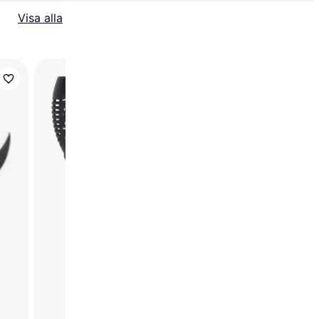
Visa alla
Star Trading Goja
Markbelysning 31cm