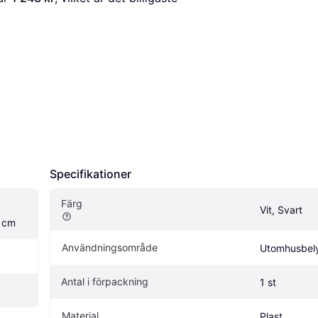
Specifikationer
Färg
Vit, Svart
1cm
Användningsområde
Utomhusbel
Antal i förpackning
1 st
Material
Plast