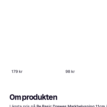
179 kr
98 kr
Om produkten
Lägsta pris på 
Be Basic Drewes Markbelysning 11cm
 