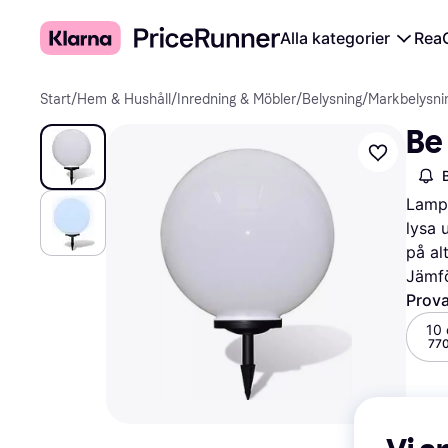
Alla kategorier
Rea
Start
/
Hem & Hushåll
/
Inredning & Möbler
/
Belysning
/
Markbelysni
Be
Lampa
lysa 
på al
Jämfö
Prova
10
770