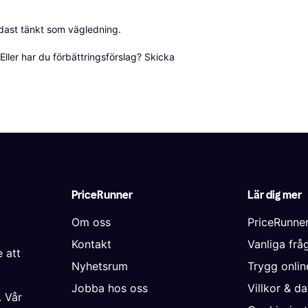
dast tänkt som vägledning.

ller har du förbättringsförslag? Skicka 
PriceRunner
Lär dig mer
Om oss
PriceRunne
Kontakt
Vanliga frå
 att
Nyhetsrum
Trygg onli
Jobba hos oss
Villkor & d
. Vår