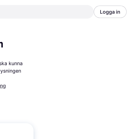
Logga in
Annons
Annons
m
ska kunna 
lysningen 
ing