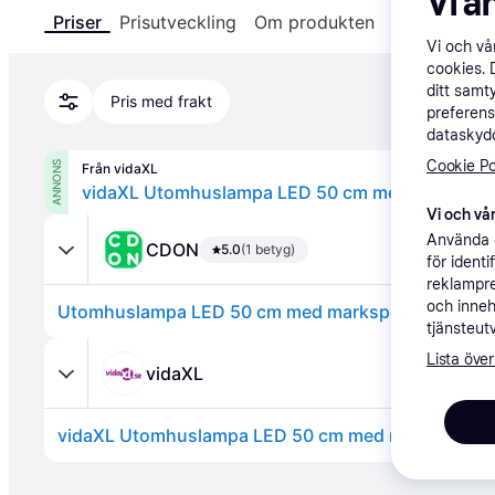
Vi a
Priser
Prisutveckling
Om produkten
Specifikatio
Vi och v
cookies. 
ditt samt
Pris med frakt
preferens
dataskydd
Cookie Po
ANNONS
Från vidaXL
vidaXL Utomhuslampa LED 50 cm med markspet
Vi och vår
Använda e
CDON
5.0
(1 betyg)
för ident
reklampre
och inneh
Utomhuslampa LED 50 cm med markspett
tjänsteut
Lista över
vidaXL
vidaXL Utomhuslampa LED 50 cm med markspett
Annons