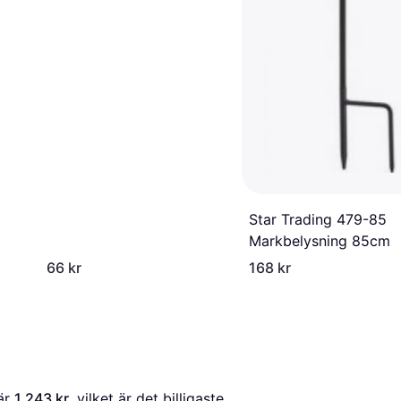
Star Trading 479-85
Markbelysning 85cm
66 kr
168 kr
är 
1 243 kr
, vilket är det billigaste 