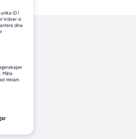
unika ID i
r kräver vi
hantera dina
nderad
ör
346 kr
 egenskaper
t. Mäta
sad reklam
43 kr
gar
46 kr