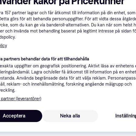
nvänder kakor på PriceRunner
ner
åra
157
partner lagrar och får åtkomst till information på din enhet, som 
Detta görs för att behandla personuppgifter. För att vidta dessa åtgärde
ycke, som du kan ge via banderoll-alternativen. Du kan när som helst 
Rekomme
er och invända mot behandling baserat på legitimt intresse på sidan f
spolicy.
licy
1 
Fri frakt
t
a partners behandlar data för att tillhandahålla
xakta uppgifter om geografisk positionering. Aktivt läsa av enhetens
ifieringsändamål. Lagra och/eller få åtkomst till information på en enhe
standa. Använda begränsade data för att välja reklam. Personanpas
åll, reklam- och innehållsmätning, forskning angående målgrupp och
1 2
·
Lägst pris
Fri frakt
,
Idag
veckling.
 partner (leverantörer)
Acceptera
Neka alla
Inställnin
1 3
Fri frakt