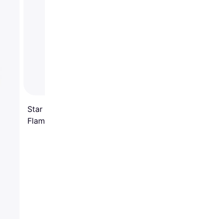
Star Trading Solar Torch
Flame Markbelysning
50cm