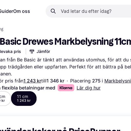
Guider
Om oss
ng
 Basic Drewes Markbelysning 11c
Bevaka pris
Jämför
n från Be Basic är tänkt att användas utomhus, för att du 
upp trädgården eller uppfarten. Perfekt för att bättra på be
tanen.
r pris från
1 243 kr
till
1 346 kr
·
Placering 
275 
i 
Markbelysn
 flexibla betalningar med
Lär dig hur
 cm
11 cm
 kr
1 243 kr