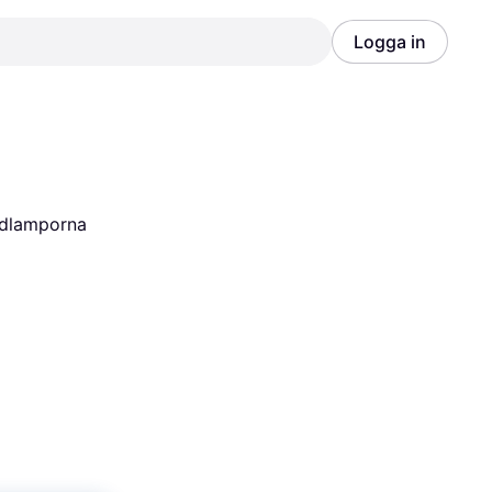
Logga in
Annons
Annons
dlamporna 