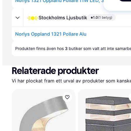
Norlys 1321 Oppland Pollare 11W LED, 3000K, 1180
Stockholms Ljusbutik
1.0
(1 betyg)
Norlys Oppland 1321 Pollare Alu
Annons
Produkten finns även hos 
3
butiker
 som valt att inte samar
Relaterade produkter
Vi har plockat fram ett urval av produkter som kanske 