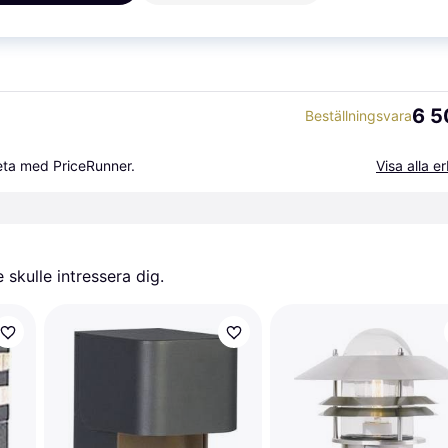
 lm Aluminium
Beställningsvara
Eller 1 6
6 5
Beställningsvara
beta med PriceRunner.
Visa alla 
skulle intressera dig.