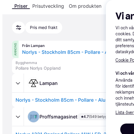
Priser
Prisutveckling
Om produkten
Specifikatio
Vi a
Pris med frakt
Vi och v
cookies. 
ditt samt
ANNONS
Från Lampan
preferens
Norlys - Stockholm 85cm - Pollare - Aluminium
dataskydd
Cookie Po
Bygghemma
Pollare Norlys Oppland
Vi och vår
Använda e
Lampan
för ident
reklampre
och inneh
Norlys - Stockholm 85cm - Pollare - Aluminium
tjänsteut
Lista över
Proffsmagasinet
4.7
(549 betyg)