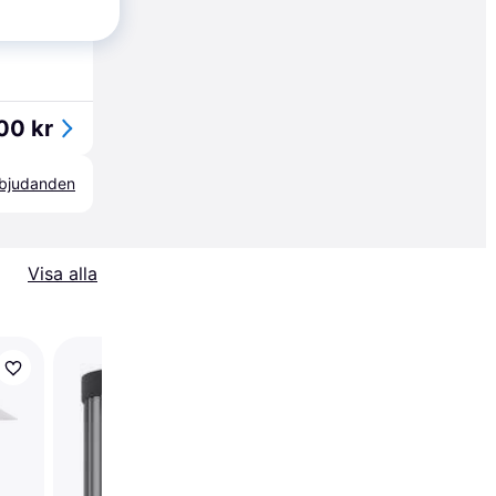
54 kr/mån
00 kr
erbjudanden
Visa alla
Norlys Namsos Pollar
95cm