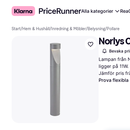
Alla kategorier
Rea
Start
/
Hem & Hushåll
/
Inredning & Möbler
/
Belysning
/
Pollare
Norlys 
Bevaka pri
Lampan från N
ligger på 11W.
Jämför pris fr
Prova flexibla