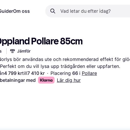
Guider
Om oss
Oppland Pollare 85cm
s
Jämför
orlys bör användas ute och rekommenderad effekt för glö
 Perfekt om du vill lysa upp trädgården eller uppfarten.
ån
4 799 kr
till
7 410 kr
·
Placering 
66 
i 
Pollare
 betalningar med
Lär dig hur