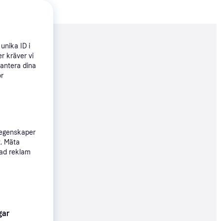
nderad
unika ID i
r kräver vi
hantera dina
ör
855 kr
799 kr
 egenskaper
t. Mäta
sad reklam
55 kr
Köpgaranti
gar
00 kr