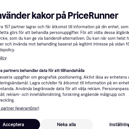
ner
nvänder kakor på PriceRunner
Rekomme
åra
157
partner lagrar och får åtkomst till information på din enhet, som 
Detta görs för att behandla personuppgifter. För att vidta dessa åtgärde
ycke, som du kan ge via banderoll-alternativen. Du kan när som helst 
er och invända mot behandling baserat på legitimt intresse på sidan f
4 
Fri frakt
,
2-5 dagar
spolicy.
licy
4 
99 kr frakt
a partners behandlar data för att tillhandahålla
xakta uppgifter om geografisk positionering. Aktivt läsa av enhetens
ifieringsändamål. Lagra och/eller få åtkomst till information på en enhe
standa. Använda begränsade data för att välja reklam. Personanpas
åll, reklam- och innehållsmätning, forskning angående målgrupp och
4 8
Fri frakt
,
2-5 dagar
veckling.
 partner (leverantörer)
Acceptera
Neka alla
Inställnin
4 8