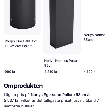
Norlys Namsos 
65cm
Philips Hue Calla ext.
1x8W 24V Pollare
25cm
Norlys Namsos Pollare
95cm
990 kr
4 210 kr
4 192 kr
Om produkten
Lägsta pris på 
Norlys Egersund Pollare 63cm
 är 
5 537 kr
, vilket är det billigaste priset just nu bland 
7
jämförda butiker.