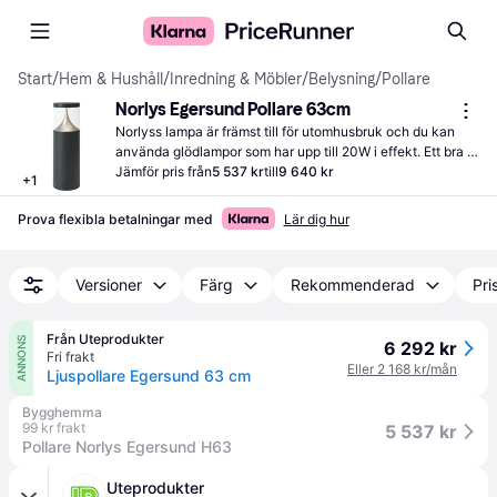
Start
/
Hem & Hushåll
/
Inredning & Möbler
/
Belysning
/
Pollare
Norlys Egersund Pollare 63cm
Norlyss lampa är främst till för utomhusbruk och du kan 
använda glödlampor som har upp till 20W i effekt. Ett bra 
alternativ för dig som vill njuta av din trädgård även när 
Jämför pris från
5 537 kr
till
9 640 kr
+
1
mörkret lagt sig.
Prova flexibla betalningar med
Lär dig hur
Versioner
Färg
Rekommenderad
Pri
Från Uteprodukter
ANNONS
6 292 kr
Fri frakt
Eller 2 168 kr/mån
Ljuspollare Egersund 63 cm
Bygghemma
99 kr frakt
5 537 kr
Pollare Norlys Egersund H63
Uteprodukter