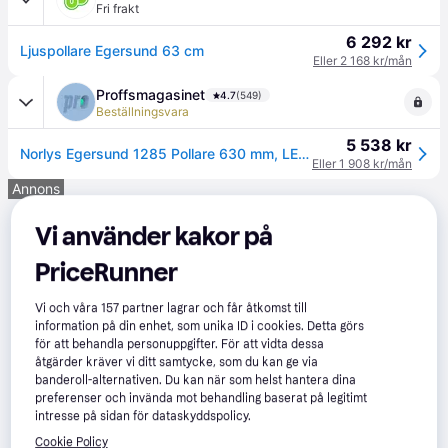
Fri frakt
6 292 kr
Ljuspollare Egersund 63 cm
Eller 2 168 kr/mån
Proffsmagasinet
4.7
(549)
Beställningsvara
5 538 kr
Norlys Egersund 1285 Pollare 630 mm, LED, IP65, 3000K, 2240 lm Grafit
Eller 1 908 kr/mån
Annons
Vi använder kakor på
PriceRunner
Vi och våra
157
partner lagrar och får åtkomst till
information på din enhet, som unika ID i cookies. Detta görs
för att behandla personuppgifter. För att vidta dessa
åtgärder kräver vi ditt samtycke, som du kan ge via
banderoll-alternativen. Du kan när som helst hantera dina
preferenser och invända mot behandling baserat på legitimt
intresse på sidan för dataskyddspolicy.
Cookie Policy