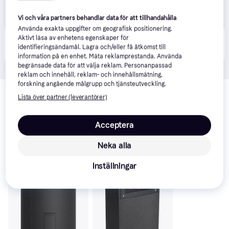
Vi och våra partners behandlar data för att tillhandahålla
Använda exakta uppgifter om geografisk positionering.
Aktivt läsa av enhetens egenskaper för
Produkten finns även hos 
3
butiker
 som valt att inte 
Visa alla
identifieringsändamål. Lagra och/eller få åtkomst till
samarbeta med PriceRunner.
information på en enhet. Mäta reklamprestanda. Använda
begränsade data för att välja reklam. Personanpassad
reklam och innehåll, reklam- och innehållsmätning,
Relaterade produkter
forskning angående målgrupp och tjänsteutveckling.
Lista över partner (leverantörer)
Vi har plockat fram ett urval av produkter som kanske skulle 
intressera dig.
Visa alla
Acceptera
Trendande
Neka alla
Inställningar