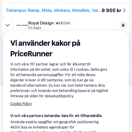
9 905 kr
Taklampor Slamp, Mida, dimbara, Metallisk, Vardagsrum, Plast, Design
Royal Design
3.2
(234)
Fri frakt
10 890 kr
Slamp - Mida Vägg-/taklampa 67 Cm - Guld
Vi använder kakor på
PriceRunner
Rum21
2.4
(16)
Fri frakt
Vi och våra
157
partner lagrar och får åtkomst till
10 890 kr
Slamp Mida Vägg-/taklampa 67 Cm Guld - Plafonder Lentiflex® Guld - MIDCL00GLD00000000EU
information på din enhet, som unika ID i cookies. Detta görs
för att behandla personuppgifter. För att vidta dessa
åtgärder kräver vi ditt samtycke, som du kan ge via
banderoll-alternativen. Du kan när som helst hantera dina
Relaterade produkter
preferenser och invända mot behandling baserat på legitimt
intresse på sidan för dataskyddspolicy.
Vi har plockat fram ett urval av produkter som kanske skulle 
Cookie Policy
intressera dig.
Visa alla
Vi och våra partners behandlar data för att tillhandahålla
Använda exakta uppgifter om geografisk positionering.
Aktivt läsa av enhetens egenskaper för