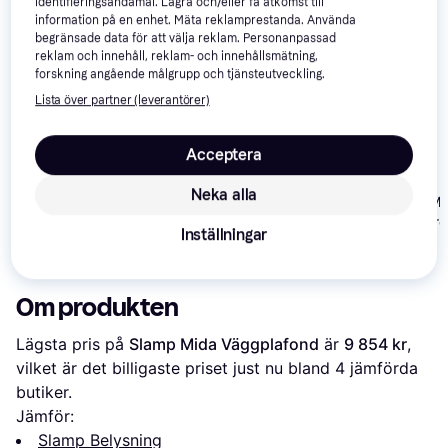
identifieringsändamål. Lagra och/eller få åtkomst till
information på en enhet. Mäta reklamprestanda. Använda
begränsade data för att välja reklam. Personanpassad
reklam och innehåll, reklam- och innehållsmätning,
forskning angående målgrupp och tjänsteutveckling.
Lista över partner (leverantörer)
Konstsmide 7511-320
Konstsmide 7572-750
Väggplafond
Väggplafond 6cm
Acceptera
Neka alla
Konstsmide M
Double Square
Inställningar
Väggplafond 
229 kr
163 kr
329 kr
Om produkten
Lägsta pris på 
Slamp Mida Väggplafond
 är 
9 854 kr
, 
vilket är det billigaste priset just nu bland 
4
 jämförda 
butiker.
Jämför:
Slamp Belysning