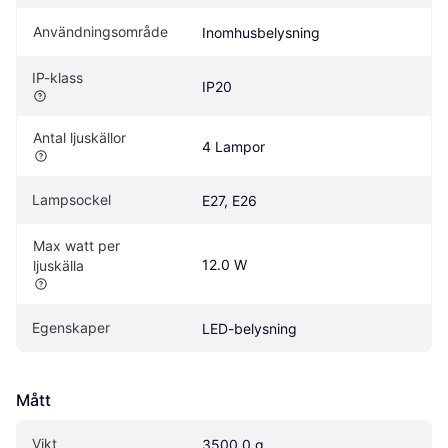
Användningsområde
Inomhusbelysning
IP-klass
IP20
Antal ljuskällor
4 Lampor
Lampsockel
E27, E26
Max watt per 
12.0 W
ljuskälla
Egenskaper
LED-belysning
Mått
Vikt
3500.0 g