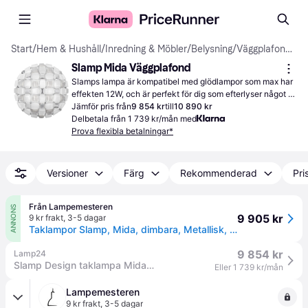
Start
/
Hem & Hushåll
/
Inredning & Möbler
/
Belysning
/
Väggplafonder
Slamp Mida Väggplafond
Slamps lampa är kompatibel med glödlampor som max har 
effekten 12W, och är perfekt för dig som efterlyser något 
nytt till hemmet.
Jämför pris från
9 854 kr
till
10 890 kr
Delbetala från 1 739 kr/mån med
Prova flexibla betalningar*
Versioner
Färg
Rekommenderad
Pri
Från Lampemesteren
ANNONS
9 905 kr
9 kr frakt
,
3-5 dagar
Taklampor Slamp, Mida, dimbara, Metallisk, Vardagsrum, Plast, Design
9 854 kr
Lamp24
Slamp Design taklampa Mida, dimbar, Aluminium / grå / zink, Vardagsrum / matsal, Syntetmaterial, Design, Taklampa
Eller 1 739 kr/mån
Lampemesteren
9 kr frakt
,
3-5 dagar