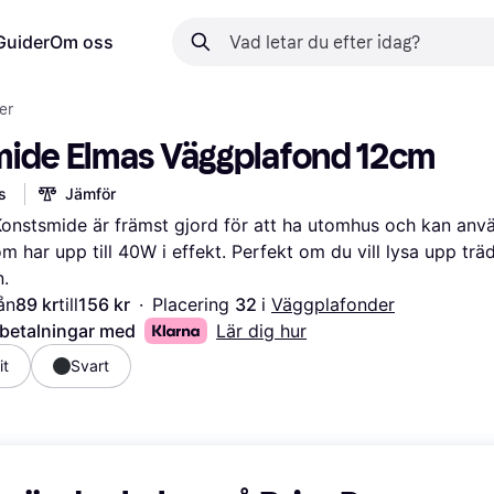
Guider
Om oss
er
ide Elmas Väggplafond 12cm
s
Jämför
onstsmide är främst gjord för att ha utomhus och kan anv
 har upp till 40W i effekt. Perfekt om du vill lysa upp trä
n.
ån
89 kr
till
156 kr
·
Placering 
32 
i 
Väggplafonder
 betalningar med
Lär dig hur
it
Svart