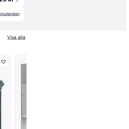
erbjudanden
Visa alla
Norlys Lofoten
Väggplafond