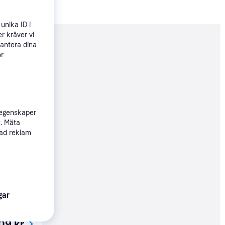
unika ID i
r kräver vi
hantera dina
nderad
ör
156 kr
89 kr
t
 egenskaper
t. Mäta
sad reklam
90 kr
gar
09 kr