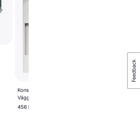
Konstsmide Modena
Väggplafond 41cm
456 kr
1 748 kr