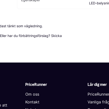
LED-belysni
dast tänkt som vägledning.

ller har du förbättringsförslag? Skicka 
PriceRunner
Lär dig mer
Om oss
PriceRunne
Kontakt
Vanliga frå
 att