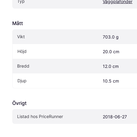
Typ
Väggplafonder
Mått
Vikt
703.0 g
Höjd
20.0 cm
Bredd
12.0 cm
Djup
10.5 cm
Övrigt
Listad hos PriceRunner
2018-06-27