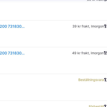
1
Konstsmide Konstsmide Elmas vägglykta. Vit 7650-200 7318307650204
39 kr frakt
,
Imorgon
1
Konstsmide Konstsmide Elmas vägglykta. Vit 7650-200 7318307650204
49 kr frakt
,
Imorgon
1
Beställningsvara
1
Förbeställ