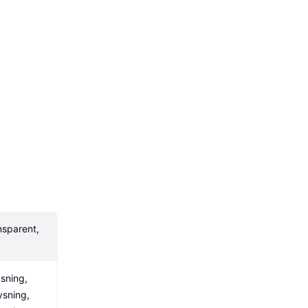
nsparent, 
ning, 
sning, 