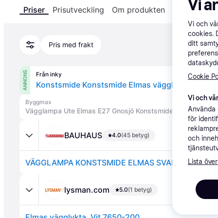
Vi a
Priser
Prisutveckling
Om produkten
Specifikatio
Vi och v
cookies. 
ditt samt
Pris med frakt
preferens
dataskydd
ANNONS
Från inky
Cookie Po
Vi och vår
Byggmax
Använda e
Vägglampa Ute Elmas E27 Gnosjö Konstsmide
för ident
reklampre
BAUHAUS
4.0
(45 betyg)
och inneh
tjänsteut
Lista över
VÄGGLAMPA KONSTSMIDE ELMAS SVART IP44
lysman.com
5.0
(1 betyg)
Elmas vägglykta. Vit 7650-200