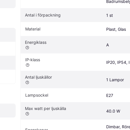
Badrumsbel
Antal i förpackning
1 st
Material
Plast, Glas
Energiklass
A
IP-klass
IP20, IP54, 
Antal ljuskällor
1 Lampor
Lampsockel
E27
Max watt per ljuskälla
40.0 W
Dimbar, Röre
Egenskaper