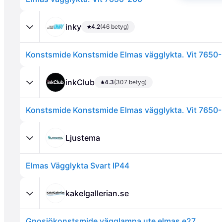
inky
4.2
(46 betyg)
Annons
inkClub
4.3
(307 betyg)
Ljustema
Elmas Vägglykta Svart IP44
kakelgallerian.se
Gnosjökonstsmide vägglampa ute elmas e27