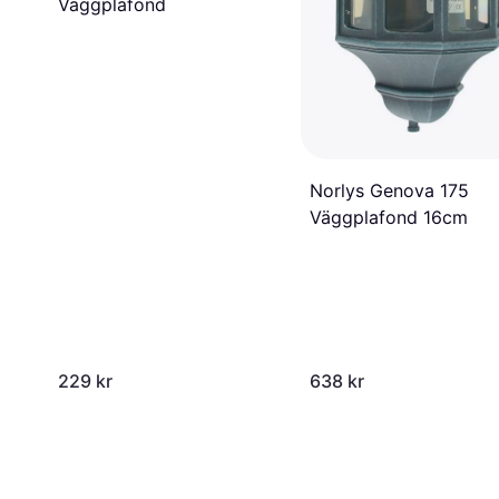
Väggplafond
Norlys Genova 175
Väggplafond 16cm
229 kr
638 kr