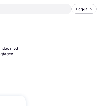
Logga in
Annons
Annons
ändas med 
dgården 