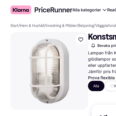
Alla kategorier
Rea
Start
/
Hem & Hushåll
/
Inredning & Möbler
/
Belysning
/
Väggplafond
Konstsm
Bevaka pri
Lampan från K
glödlampor som
eller uppfarte
Jämför pris fr
Prova flexibla
Alla
V