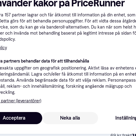
nvänder kakor på PriceRunner
ner
åra
157
partner lagrar och får åtkomst till information på din enhet, som 
Detta görs för att behandla personuppgifter. För att vidta dessa åtgärde
ycke, som du kan ge via banderoll-alternativen. Du kan när som helst 
Rekomme
er och invända mot behandling baserat på legitimt intresse på sidan f
spolicy.
licy
39 kr frakt
,
Imorgon
Konstsmide Konstsmide Elmas vägglykta. Vit 7650-200 7318307650204
a partners behandlar data för att tillhandahålla
209 kr frak
xakta uppgifter om geografisk positionering. Aktivt läsa av enhetens
ifieringsändamål. Lagra och/eller få åtkomst till information på en enhe
standa. Använda begränsade data för att välja reklam. Personanpas
åll, reklam- och innehållsmätning, forskning angående målgrupp och
veckling.
 partner (leverantörer)
69 kr frakt
Acceptera
Neka alla
Inställnin
1
69 kr frakt