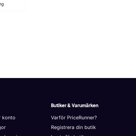
ng
Butiker & Varumärken
r konto
Varför PriceRunner?
gor
Registrera din butik