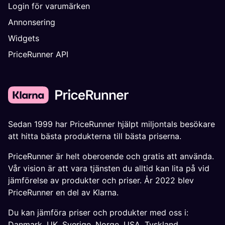
Login för varumärken
Annonsering
Widgets
PriceRunner API
Sedan 1999 har PriceRunner hjälpt miljontals besökare
att hitta bästa produkterna till bästa priserna.
PriceRunner är helt oberoende och gratis att använda.
Vår vision är att vara tjänsten du alltid kan lita på vid
jämförelse av produkter och priser. År 2022 blev
PriceRunner en del av Klarna.
Du kan jämföra priser och produkter med oss i:
Danmark
,
UK
,
Sverige
,
Norge
,
USA
,
Tyskland
,