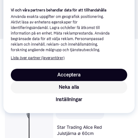
Vi och våra partners behandlar data för att tillhandahålla
Använda exakta uppgifter om geografisk positionering.
Aktivt läsa av enhetens egenskaper för
identifieringsändamål. Lagra och/eller få åtkomst till
information på en enhet. Mäta reklamprestanda. Använda
begränsade data för att välja reklam. Personanpassad
Relaterade produkter
reklam och innehåll, reklam- och innehållsmätning,
forskning angående målgrupp och tjänsteutveckling.
Vi har plockat fram ett urval av produkter som kanske skulle 
Lista över partner (leverantörer)
intressera dig.
Visa alla
Acceptera
Neka alla
Inställningar
Star Trading Alice Red
Julstjärna ∅ 60cm