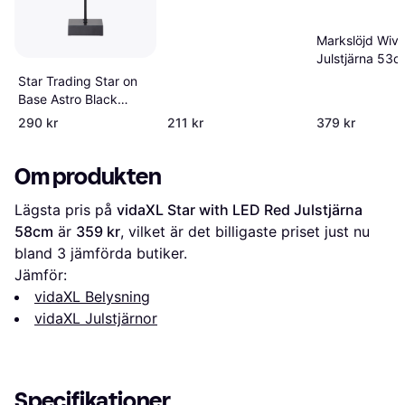
Markslöjd Wivi
Julstjärna 53c
Star Trading Star on
Base Astro Black
Julstjärna 74cm
290 kr
211 kr
379 kr
Om produkten
Lägsta pris på 
vidaXL Star with LED Red Julstjärna 
58cm
 är 
359 kr
, vilket är det billigaste priset just nu 
bland 
3
 jämförda butiker.
Jämför:
vidaXL Belysning
vidaXL Julstjärnor
Specifikationer