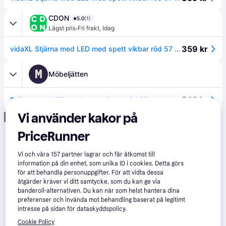
CDON
5.0
(1)
·
Lägst pris
Fri frakt
,
Idag
359 kr
vidaXL Stjärna med LED med spett vikbar röd 57 cm
M
Möbeljätten
543 kr
Stjärna med LED med spett vikbar röd 57 cm
Vi använder kakor på
Annons
PriceRunner
Vi och våra
157
partner lagrar och får åtkomst till
information på din enhet, som unika ID i cookies. Detta görs
för att behandla personuppgifter. För att vidta dessa
åtgärder kräver vi ditt samtycke, som du kan ge via
banderoll-alternativen. Du kan när som helst hantera dina
preferenser och invända mot behandling baserat på legitimt
intresse på sidan för dataskyddspolicy.
Cookie Policy