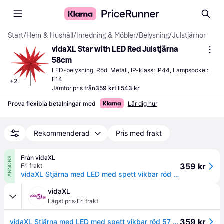
Start
/
Hem & Hushåll
/
Inredning & Möbler
/
Belysning
/
Julstjärnor
vidaXL Star with LED Red Julstjärna 
58cm
LED-belysning, Röd, Metall, IP-klass: IP44, Lampsockel: 
E14
+
2
Jämför pris från
359 kr
till
543 kr
Prova flexibla betalningar med
Lär dig hur
Rekommenderad
Pris med frakt
Från vidaXL
ANNONS
359 kr
Fri frakt
vidaXL Stjärna med LED med spett vikbar röd 57 cm
vidaXL
·
Lägst pris
Fri frakt
359 kr
vidaXL Stjärna med LED med spett vikbar röd 57 cm