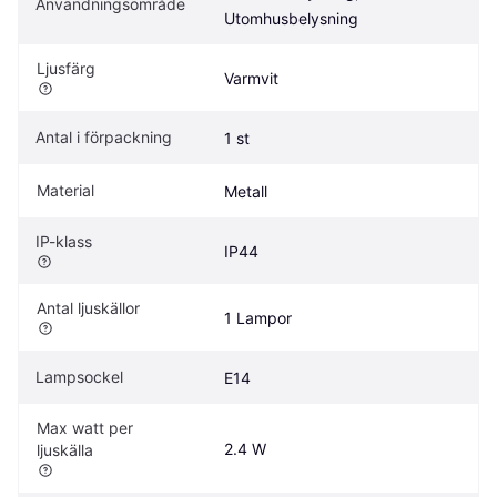
Användningsområde
Utomhusbelysning
Ljusfärg
Varmvit
Antal i förpackning
1 st
Material
Metall
IP-klass
IP44
Antal ljuskällor
1 Lampor
Lampsockel
E14
Max watt per 
2.4 W
ljuskälla