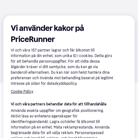
Vi använder kakor på
PriceRunner
Vi och våra
157
partner lagrar och får åtkomst till
information på din enhet, som unika ID i cookies. Detta görs
för att behandla personuppgifter. För att vidta dessa
åtgärder kräver vi ditt samtycke, som du kan ge via
banderoll-alternativen. Du kan när som helst hantera dina
preferenser och invända mot behandling baserat på legitimt
intresse på sidan för dataskyddspolicy.
Relaterade produkter
Cookie Policy
Vi har plockat fram ett urval av produkter som kanske skulle 
intressera dig.
Visa alla
Vi och våra partners behandlar data för att tillhandahålla
Använda exakta uppgifter om geografisk positionering.
Aktivt läsa av enhetens egenskaper för
-25%
identifieringsändamål. Lagra och/eller få åtkomst till
information på en enhet. Mäta reklamprestanda. Använda
begränsade data för att välja reklam. Personanpassad