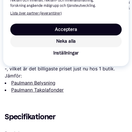
reklam och innehåll, reklam- och innehållsmätning,
Paulmann URai
forskning angående målgrupp och tjänsteutveckling.
Brilliant Cava
953.20 Takpla
Takplafond 40cm
Lista över partner (leverantörer)
Lucide Talowe
Takplafond ∅ 30cm
Acceptera
516 kr
990 kr
850 kr
Neka alla
Om produkten
Inställningar
Lägsta pris på 
Paulmann Velora, Torg, II Takplafond
 är 
-
, vilket är det billigaste priset just nu hos 1 butik.
Jämför:
Paulmann Belysning
Paulmann Takplafonder
Specifikationer