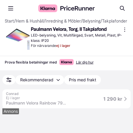
Start
/
Hem & Hushåll
/
Inredning & Möbler
/
Belysning
/
Takplafonder
Paulmann Velora, Torg, II Takplafond
LED-belysning, Vit, Multifärgad, Svart, Metall, Plast, IP-
klass: IP20
För närvarande
ej i lager
Prova flexibla betalningar med
Lär dig hur
Rekommenderad
Pris med frakt
Conrad
Ej i lager
1 290 kr
Paulmann Velora Rainbow 79908 LED-takbelysning Varmvit Svart
Annons