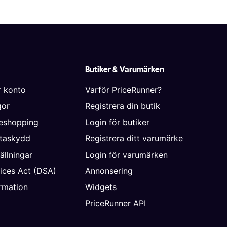
Butiker & Varumärken
r konto
Varför PriceRunner?
gor
Registrera din butik
neshopping
Login för butiker
ataskydd
Registrera ditt varumärke
ällningar
Login för varumärken
vices Act (DSA)
Annonsering
rmation
Widgets
PriceRunner API