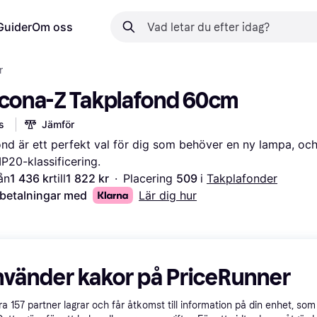
Guider
Om oss
r
rcona-Z Takplafond 60cm
s
Jämför
nd är ett perfekt val för dig som behöver en ny lampa, och 
P20-klassificering.
ån
1 436 kr
till
1 822 kr
·
Placering 
509 
i 
Takplafonder
 betalningar med
Lär dig hur
nvänder kakor på PriceRunner
åra
157
partner lagrar och får åtkomst till information på din enhet, som 