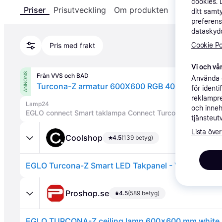
cookies. 
Priser
Prisutveckling
Om produkten
Specifikatio
ditt samt
preferens
dataskydd
Cookie Po
Pris med frakt
Vi och vår
ANNONS
Från VVS och BAD
Använda e
Turcona-Z armatur 600X600 RGB 4000 lumen, 2
för ident
reklampre
Lamp24
och inneh
tjänsteut
Lista över
Coolshop
4.5
(139 betyg)
Proshop.se
4.5
(589 betyg)
EGLO TURCONA-Z ceiling lamp 600x600 mm white