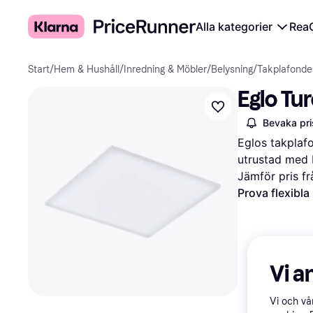
Alla kategorier
Rea
Start
/
Hem & Hushåll
/
Inredning & Möbler
/
Belysning
/
Takplafonde
Eglo Tu
Bevaka pri
Eglos takplafo
utrustad med I
Jämför pris fr
Prova flexibla
Vi a
Vi och v