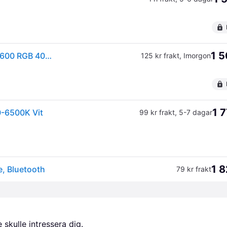
1 5
(ComputerSalg) EGLO TURCONA-Z ARMATUR 600X600 RGB 4000LM 2700-6500K VIT
125 kr frakt
,
Imorgon
1 7
-6500K Vit
99 kr frakt
,
5-7 dagar
1 8
e, Bluetooth
79 kr frakt
skulle intressera dig.