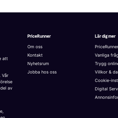
PriceRunner
Lär dig mer
Om oss
PriceRunne
Kontakt
Vanliga frå
 att
Nyhetsrum
Trygg onli
Jobba hos oss
Villkor & d
. Vår
Cookie-inst
förelse
 del av
Digital Ser
Annonsinfo
ke
,
ien