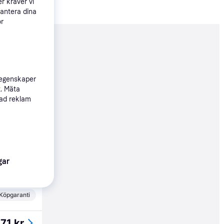
r kräver vi
hantera dina
ör
nderad
 egenskaper
772 kr
t. Mäta
sad reklam
436 kr
Köpgaranti
gar
561 kr
Köpgaranti
571 kr