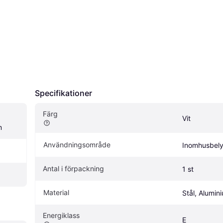
Specifikationer
Färg
Vit
m
Användningsområde
Inomhusbely
Antal i förpackning
1 st
Material
Stål, Alumin
Energiklass
E