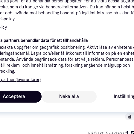
Detta görs för att behandla personuppgifter. För att vidta dessa åtgärde
ner
ycke, som du kan ge via banderoll-alternativen. Du kan när som helst 
er och invända mot behandling baserat på legitimt intresse på sidan f
spolicy.
licy
Rekomme
a partners behandlar data för att tillhandahålla
xakta uppgifter om geografisk positionering. Aktivt läsa av enhetens
1 
99 kr frakt
,
5-7 dagar
700-6500K Vit
ifieringsändamål. Lagra och/eller få åtkomst till information på en enhe
standa. Använda begränsade data för att välja reklam. Personanpas
1 
åll, reklam- och innehållsmätning, forskning angående målgrupp och
EGLO connect Smart taklampa Connect Turcona-Z, dimbar, Vitt / opal, Vardagsrum / matsal, Syntetmaterial, Smarta hem taklampa
veckling.
 partner (leverantörer)
Acceptera
Neka alla
Inställnin
1 
EGLO Turcona-Z Smart LED Takpanel - Vit (60x60 cm) - RGB & Tunable White - Zigbee & Bluetooth
Fri frakt
,
2-4 dagar
1 
Fri frakt
,
5-6 dagar