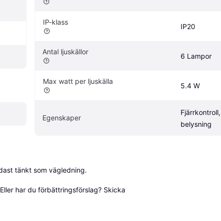
IP-klass
IP20
Antal ljuskällor
6 Lampor
Max watt per ljuskälla
5.4 W
Fjärrkontroll
Egenskaper
belysning
dast tänkt som vägledning.

ller har du förbättringsförslag? Skicka 