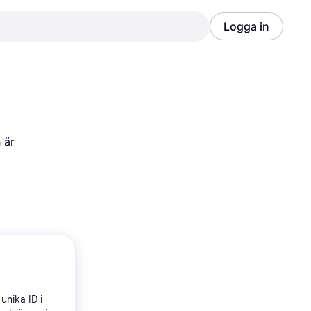
Logga in
Annons
Annons
är 
unika ID i