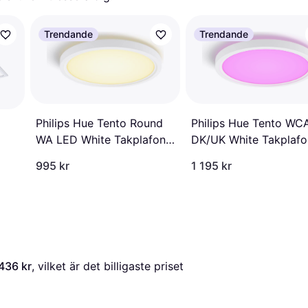
Trendande
Trendande
Philips Hue Tento WC
Philips Hue Tento Round
DK/UK White Takplaf
WA LED White Takplafond
∅ 29.1cm
∅ 29.1cm
995 kr
1 195 kr
 436 kr
, vilket är det billigaste priset 