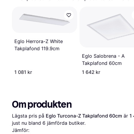
Eglo Herrora-Z White
Takplafond 119.9cm
Eglo Salobrena - A
Takplafond 60cm
1 081 kr
1 642 kr
Om produkten
Lägsta pris på 
Eglo Turcona-Z Takplafond 60cm
 är 
1
just nu bland 
6
 jämförda butiker.
Jämför: