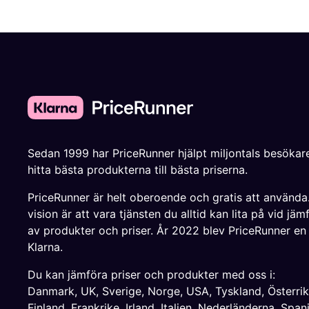
Sedan 1999 har PriceRunner hjälpt miljontals besökare
hitta bästa produkterna till bästa priserna.
PriceRunner är helt oberoende och gratis att använda
vision är att vara tjänsten du alltid kan lita på vid jäm
av produkter och priser. År 2022 blev PriceRunner en
Klarna.
Du kan jämföra priser och produkter med oss i:
Danmark
,
UK
,
Sverige
,
Norge
,
USA
,
Tyskland
,
Österri
Finland
,
Frankrike
,
Irland
,
Italien
,
Nederländerna
,
Span