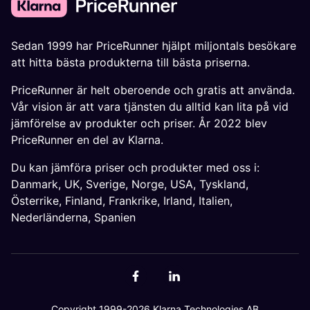
Sedan 1999 har PriceRunner hjälpt miljontals besökare
att hitta bästa produkterna till bästa priserna.
PriceRunner är helt oberoende och gratis att använda.
Vår vision är att vara tjänsten du alltid kan lita på vid
jämförelse av produkter och priser. År 2022 blev
PriceRunner en del av Klarna.
Du kan jämföra priser och produkter med oss i:
Danmark
,
UK
,
Sverige
,
Norge
,
USA
,
Tyskland
,
Österrike
,
Finland
,
Frankrike
,
Irland
,
Italien
,
Nederländerna
,
Spanien
Copyright 1999-2026 Klarna Technologies AB