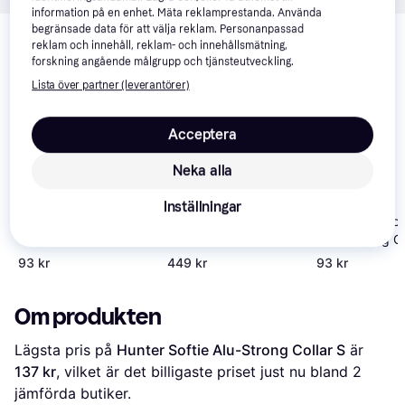
information på en enhet. Mäta reklamprestanda. Använda
Relaterade produkter
begränsade data för att välja reklam. Personanpassad
reklam och innehåll, reklam- och innehållsmätning,
Vi har plockat fram ett urval av produkter som kanske skulle 
forskning angående målgrupp och tjänsteutveckling.
intressera dig.
Visa alla
Lista över partner (leverantörer)
Trendande
Acceptera
Neka alla
Inställningar
Alac Half Throat
Hunter Läderhalsband
Alac Half Thro
Leather Dog Collar
Education halvst
Leather Dog Co
Brown M-L 45-50cm
93 kr
449 kr
93 kr
Om produkten
Lägsta pris på 
Hunter Softie Alu-Strong Collar S
 är 
137 kr
, vilket är det billigaste priset just nu bland 
2
jämförda butiker.