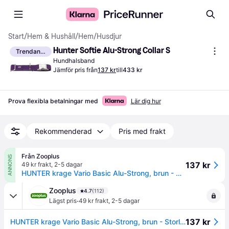
Start
/
Hem & Hushåll
/
Hem
/
Husdjur
Hunter Softie Alu-Strong Collar S
Trendande
Hundhalsband
Jämför pris från
137 kr
till
433 kr
Prova flexibla betalningar med
Lär dig hur
Rekommenderad
Pris med frakt
Från Zooplus
ANNONS
137 kr
49 kr frakt
,
2-5 dagar
HUNTER krage Vario Basic Alu-Strong, brun - Storlek M: 30 - 45 cm halsomkrets, 15 mm bred - Brun
Zooplus
4.7
(112)
·
Lägst pris
49 kr frakt
,
2-5 dagar
137 kr
HUNTER krage Vario Basic Alu-Strong, brun - Storlek M: 30 - 45 cm halsomkrets, 15 mm bred - Brun