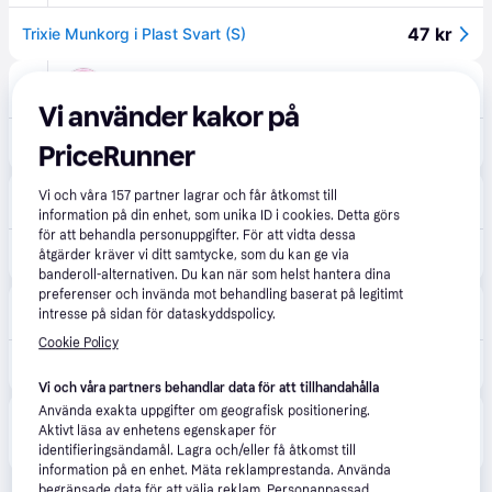
47 kr
Trixie Munkorg i Plast Svart (S)
tinybuddy.no
4.2
(25)
59 kr frakt
,
1-2 dagar
Vi använder kakor på
59 kr
Trixie Munkorg - 18 cm
PriceRunner
Gaston
Vi och våra
157
partner lagrar och får åtkomst till
59 kr frakt
,
1-3 dagar
information på din enhet, som unika ID i cookies. Detta görs
för att behandla personuppgifter. För att vidta dessa
59 kr
Trixie Munkorg Plast - S / Svart
åtgärder kräver vi ditt samtycke, som du kan ge via
banderoll-alternativen. Du kan när som helst hantera dina
preferenser och invända mot behandling baserat på legitimt
Amazon
intresse på sidan för dataskyddspolicy.
Beställningsvara
Cookie Policy
72 kr
Trixie 17602 Munkorg, plast, S, svart
Vi och våra partners behandlar data för att tillhandahålla
Använda exakta uppgifter om geografisk positionering.
Produkten finns även hos 
1
butik
 som valt att inte 
Visa alla
Aktivt läsa av enhetens egenskaper för
samarbeta med PriceRunner.
identifieringsändamål. Lagra och/eller få åtkomst till
information på en enhet. Mäta reklamprestanda. Använda
begränsade data för att välja reklam. Personanpassad