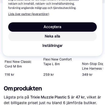
reklam och innehåll, reklam- och innehållsmätning,
Relaterade produkter
forskning angående målgrupp och tjänsteutveckling.
Vi har plockat fram ett urval av produkter som kanske skulle 
Lista över partner (leverantörer)
intressera dig.
Visa alla
Acceptera
Trendande
Trendande
Neka alla
Inställningar
Flexi New Comfort
Flexi New Classic
Non-Stop Dog
Tape L 8m
Cord M 8m
Line Harness 5
116 kr
259 kr
349 kr
Om produkten
Lägsta pris på 
Trixie Muzzle Plastic S
 är 
47 kr
, vilket är 
det billigaste priset just nu bland 
6
 jämförda butiker.