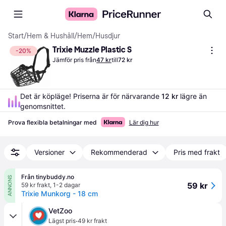
Start
/
Hem & Hushåll
/
Hem
/
Husdjur
Trixie Muzzle Plastic S
-20%
Jämför pris från
47 kr
till
72 kr
Det är köpläge! Priserna är för närvarande 
12 kr
 lägre än 
genomsnittet.
Prova flexibla betalningar med
Lär dig hur
Versioner
Rekommenderad
Pris med frakt
Från tinybuddy.no
ANNONS
59 kr
59 kr frakt
,
1-2 dagar
Trixie Munkorg - 18 cm
VetZoo
·
Lägst pris
49 kr frakt