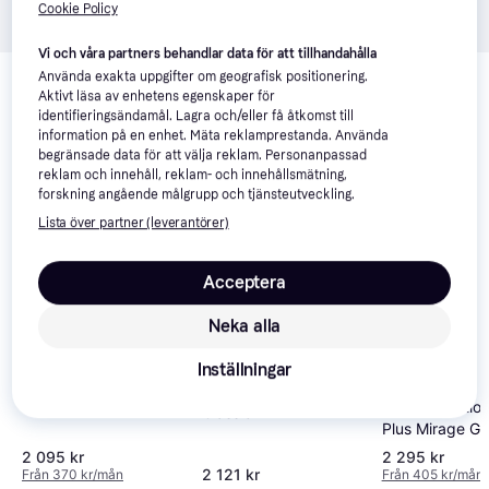
Cookie Policy
Vi och våra partners behandlar data för att tillhandahålla
Relaterade produkter
Använda exakta uppgifter om geografisk positionering.
Aktivt läsa av enhetens egenskaper för
Vi har plockat fram ett urval av produkter som kanske skulle 
identifieringsändamål. Lagra och/eller få åtkomst till
intressera dig.
Visa alla
information på en enhet. Mäta reklamprestanda. Använda
begränsade data för att välja reklam. Personanpassad
reklam och innehåll, reklam- och innehållsmätning,
forskning angående målgrupp och tjänsteutveckling.
Lista över partner (leverantörer)
Acceptera
Neka alla
Inställningar
Britax Kidfix i-
4.6
Britax Kidfix Pro M
Cybex Solution 
Size Storm Grey
Classic
Plus Mirage Gr
2 095 kr
2 295 kr
2 121 kr
Från 370 kr/mån
Från 405 kr/mån