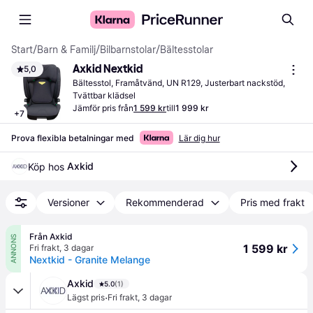
Start
/
Barn & Familj
/
Bilbarnstolar
/
Bältesstolar
Axkid Nextkid
5,0
Bältesstol, Framåtvänd, UN R129, Justerbart nackstöd, 
Tvättbar klädsel
Jämför pris från
1 599 kr
till
1 999 kr
+
7
Prova flexibla betalningar med
Lär dig hur
Axkid
Köp hos 
Versioner
Rekommenderad
Pris med frakt
Från Axkid
ANNONS
1 599 kr
Fri frakt
,
3 dagar
Nextkid - Granite Melange
Axkid
5.0
(1)
·
Lägst pris
Fri frakt
,
3 dagar