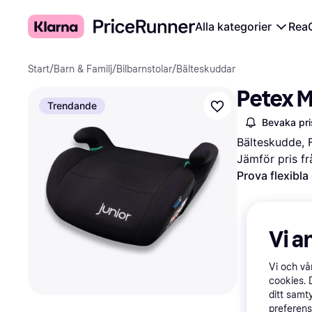
Alla kategorier
Rea
Start
/
Barn & Familj
/
Bilbarnstolar
/
Bälteskuddar
Petex M
Trendande
Bevaka pri
Bälteskudde, 
Jämför pris fr
Prova flexibla
Vi a
Vi och v
cookies. 
ditt samt
preferens