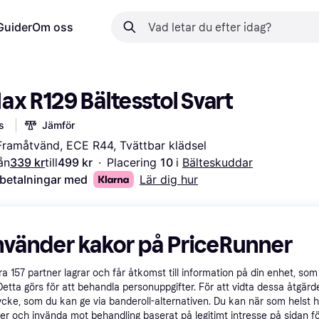
Guider
Om oss
ax R129 Bältesstol Svart
s
Jämför
Framåtvänd, ECE R44, Tvättbar klädsel
ån
339 kr
till
499 kr
·
Placering 
10 
i 
Bälteskuddar
 betalningar med
Lär dig hur
nvänder kakor på PriceRunner
åra
157
partner lagrar och får åtkomst till information på din enhet, som 
Detta görs för att behandla personuppgifter. För att vidta dessa åtgärde
ycke, som du kan ge via banderoll-alternativen. Du kan när som helst 
er och invända mot behandling baserat på legitimt intresse på sidan f