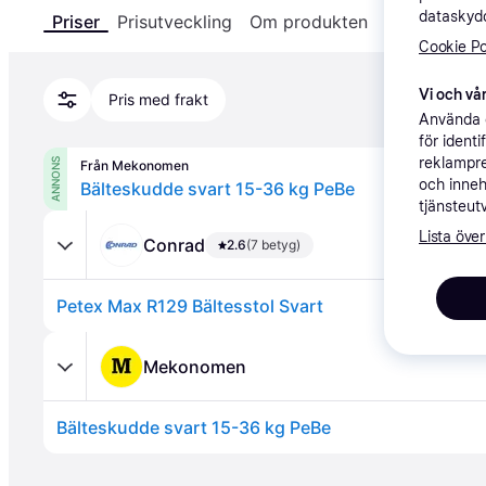
dataskydd
Priser
Prisutveckling
Om produkten
Specifikatio
Cookie Po
Vi och vår
Pris med frakt
Använda e
för ident
reklampre
ANNONS
Från Mekonomen
och inneh
Bälteskudde svart 15-36 kg PeBe
tjänsteut
Lista över
Conrad
2.6
(7 betyg)
Petex Max R129 Bältesstol Svart
Mekonomen
Bälteskudde svart 15-36 kg PeBe
Annons