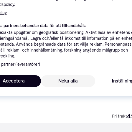
spolicy.
ner
licy
a partners behandlar data för att tillhandahålla
Rekomme
xakta uppgifter om geografisk positionering. Aktivt läsa av enhetens
ifieringsändamål. Lagra och/eller få åtkomst till information på en enhe
standa. Använda begränsade data för att välja reklam. Personanpas
4
Fri frakt
åll, reklam- och innehållsmätning, forskning angående målgrupp och
veckling.
 partner (leverantörer)
Acceptera
Neka alla
Inställnin
3
·
Lägst pris
99 kr frakt
4
Fri frakt