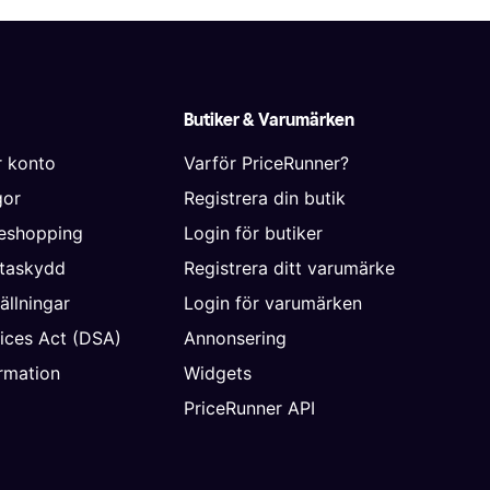
Butiker & Varumärken
r konto
Varför PriceRunner?
gor
Registrera din butik
neshopping
Login för butiker
ataskydd
Registrera ditt varumärke
ällningar
Login för varumärken
vices Act (DSA)
Annonsering
rmation
Widgets
PriceRunner API