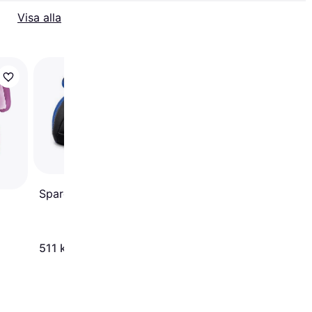
Visa alla
Sparco Child Booster
Group 2+3
Sparco F100
511 kr
511 kr