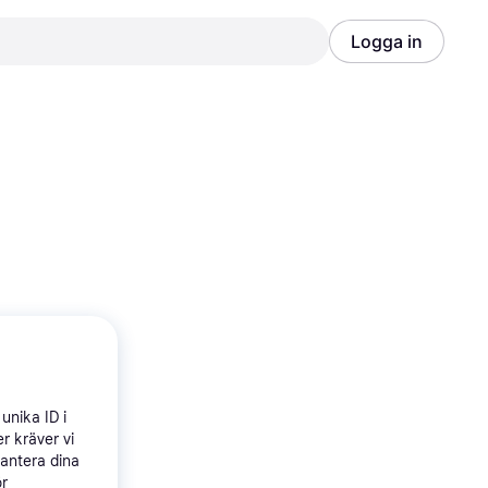
Logga in
Annons
Annons
unika ID i
r kräver vi
hantera dina
ör