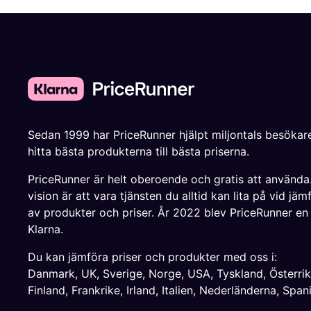
Sedan 1999 har PriceRunner hjälpt miljontals besökare
hitta bästa produkterna till bästa priserna.
PriceRunner är helt oberoende och gratis att använda
vision är att vara tjänsten du alltid kan lita på vid jäm
av produkter och priser. År 2022 blev PriceRunner en
Klarna.
Du kan jämföra priser och produkter med oss i:
Danmark
,
UK
,
Sverige
,
Norge
,
USA
,
Tyskland
,
Österri
Finland
,
Frankrike
,
Irland
,
Italien
,
Nederländerna
,
Span