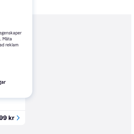
nderad
 egenskaper
t. Mäta
sad reklam
99 kr
gar
39 kr
99 kr