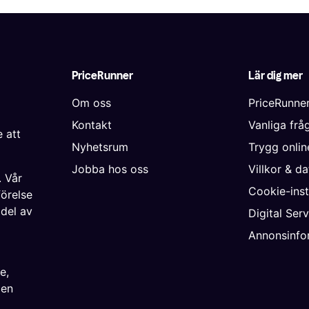
PriceRunner
Lär dig mer
Om oss
PriceRunne
Kontakt
Vanliga frå
 att
Nyhetsrum
Trygg onli
Jobba hos oss
Villkor & d
. Vår
Cookie-inst
förelse
 del av
Digital Ser
Annonsinfo
ke
,
ien