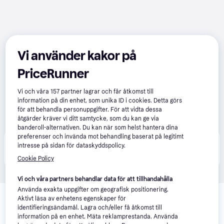
Vi använder kakor på
PriceRunner
Vi och våra
157
partner lagrar och får åtkomst till
information på din enhet, som unika ID i cookies. Detta görs
för att behandla personuppgifter. För att vidta dessa
åtgärder kräver vi ditt samtycke, som du kan ge via
banderoll-alternativen. Du kan när som helst hantera dina
preferenser och invända mot behandling baserat på legitimt
Produkten finns även hos 
1
butik
 som valt att inte 
intresse på sidan för dataskyddspolicy.
Visa alla
samarbeta med PriceRunner.
Cookie Policy
Vi och våra partners behandlar data för att tillhandahålla
Relaterade produkter
Använda exakta uppgifter om geografisk positionering.
Aktivt läsa av enhetens egenskaper för
Vi har plockat fram ett urval av produkter som kanske skulle 
identifieringsändamål. Lagra och/eller få åtkomst till
intressera dig.
Visa alla
information på en enhet. Mäta reklamprestanda. Använda