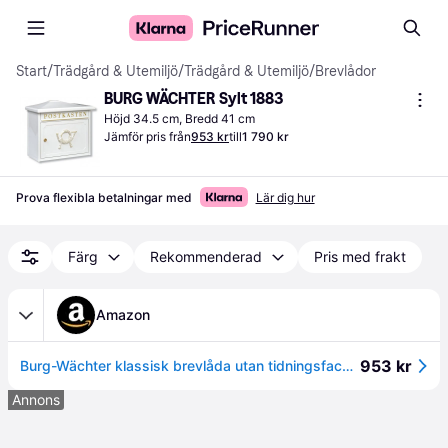
Start
/
Trädgård & Utemiljö
/
Trädgård & Utemiljö
/
Brevlådor
BURG WÄCHTER Sylt 1883
Höjd 34.5 cm, Bredd 41 cm
Jämför pris från
953 kr
till
1 790 kr
Prova flexibla betalningar med
Lär dig hur
Färg
Rekommenderad
Pris med frakt
Amazon
953 kr
Burg-Wächter klassisk brevlåda utan tidningsfack och namnskylt, galvaniserat stål, inkast format DIN C4, innehåller 2 nycklar, Sylt 1883 E, Alteisen
Annons