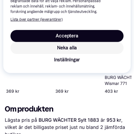
begränsade data för att välja reklam. Personanpassad
reklam och innehåll, reklam- och innehållsmätning,
forskning angående målgrupp och tjänsteutveckling.
Lista över partner (leverantörer)
Acceptera
Neka alla
MEFA Bosca 34
MEFA Bosca 34
Cylinder Lock - Black
Inställningar
Cylinder Lock - White
BURG WÄCHT
Wismar 771
369 kr
369 kr
403 kr
Om produkten
Lägsta pris på 
BURG WÄCHTER Sylt 1883
 är 
953 kr
, 
vilket är det billigaste priset just nu bland 
2
 jämförda 