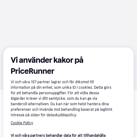
Vi använder kakor på
PriceRunner
Vi och våra
157
partner lagrar och får åtkomst till
information på din enhet, som unika ID i cookies. Detta görs
Relaterade produkter
för att behandla personuppgifter. För att vidta dessa
åtgärder kräver vi ditt samtycke, som du kan ge via
Vi har plockat fram ett urval av produkter som kanske skulle 
banderoll-alternativen. Du kan när som helst hantera dina
preferenser och invända mot behandling baserat på legitimt
intressera dig.
Visa alla
intresse på sidan för dataskyddspolicy.
Cookie Policy
-10%
Trendande
Vi och våra partners behandlar data för att tillhandahålla