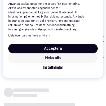
Använda exakta uppgifter om geografisk positionering.
Aktivt läsa av enhetens egenskaper för
identifieringsändamål. Lagra och/eller få åtkomst till
information på en enhet. Mäta reklamprestanda. Använda
begränsade data för att välja reklam. Personanpassad
reklam och innehåll, reklam- och innehållsmätning,
forskning angående målgrupp och tjänsteutveckling.
Lista över partner (leverantörer)
Bosch GIC 12V-5-27 C
Laserliner 082
Professional
Inspektionska
Sonde
Acceptera
Bosch 0603687001
2 668 kr
2 107 kr
1 138 kr
Från 919 kr/mån
Från 726 kr/mån
Neka alla
Inställningar
Recensioner