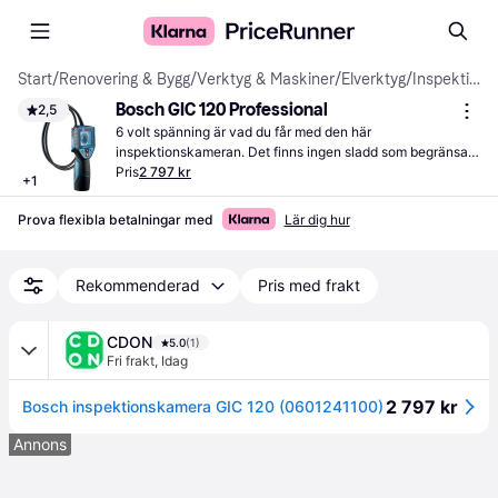
Start
/
Renovering & Bygg
/
Verktyg & Maskiner
/
Elverktyg
/
Inspektionskameror
Bosch GIC 120 Professional
2,5
6 volt spänning är vad du får med den här 
inspektionskameran. Det finns ingen sladd som begränsar, 
då den går på batteri, och du får stor rörelsefrihet.
Pris
2 797 kr
+
1
Prova flexibla betalningar med
Lär dig hur
Rekommenderad
Pris med frakt
CDON
5.0
(1)
Fri frakt
,
Idag
2 797 kr
Bosch inspektionskamera GIC 120 (0601241100)
Annons