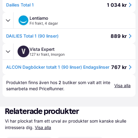
1 034 kr
Dailies Total 1
Lentiamo
Fri frakt
,
4 dagar
889 kr
DAILIES Total 1 (90 linser)
Vista Expert
V
127 kr frakt
,
Imorgon
767 kr
ALCON Dagböcker totalt 1 (90 linser) Endagslinser
Produkten finns även hos 
2
butiker
 som valt att inte 
Visa alla
samarbeta med PriceRunner.
Relaterade produkter
Vi har plockat fram ett urval av produkter som kanske skulle 
intressera dig.
Visa alla