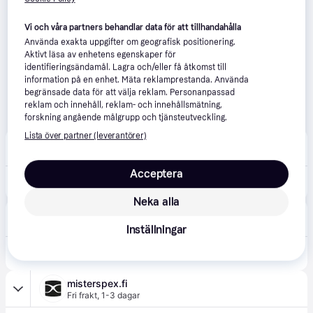
Vi och våra partners behandlar data för att tillhandahålla
Använda exakta uppgifter om geografisk positionering.
Aktivt läsa av enhetens egenskaper för
identifieringsändamål. Lagra och/eller få åtkomst till
information på en enhet. Mäta reklamprestanda. Använda
begränsade data för att välja reklam. Personanpassad
reklam och innehåll, reklam- och innehållsmätning,
forskning angående målgrupp och tjänsteutveckling.
Lista över partner (leverantörer)
Synsam
4.2
(201)
39 kr frakt
,
1-2 dagar
Acceptera
838 kr
DAILIES Total 1 - 90 linser
Neka alla
Shopping4net
4.7
(69)
Fri frakt
,
1-3 dagar
Inställningar
949 kr
DAILIES TOTAL1 90p
misterspex.fi
Fri frakt
,
1-3 dagar