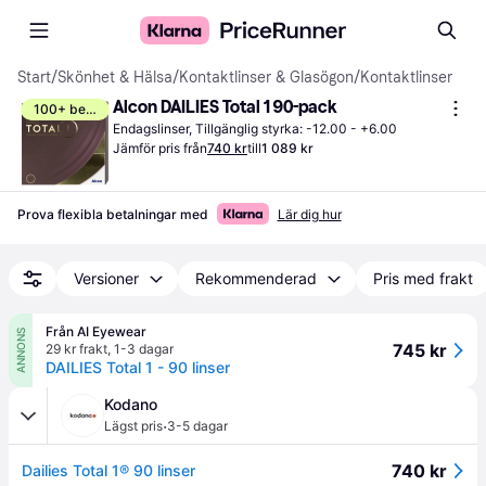
Start
/
Skönhet & Hälsa
/
Kontaktlinser & Glasögon
/
Kontaktlinser
Alcon DAILIES Total 1 90-pack
100+ bevakar
Endagslinser, Tillgänglig styrka: -12.00 - +6.00
Jämför pris från
740 kr
till
1 089 kr
Prova flexibla betalningar med
Lär dig hur
Versioner
Rekommenderad
Pris med frakt
Från AI Eyewear
ANNONS
745 kr
29 kr frakt
,
1-3 dagar
DAILIES Total 1 - 90 linser
Kodano
·
Lägst pris
3-5 dagar
740 kr
Dailies Total 1® 90 linser