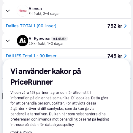
Alensa
Fri frakt
,
2-4 dagar
752 kr
Dailies TOTAL1 (90 linser)
AI Eyewear
4.6
(35)
29 kr frakt
,
1-3 dagar
745 kr
DAILIES Total 1 - 90 linser
ExtraOptical
Vi använder kakor på
Fri frakt
PriceRunner
850 kr
Dailies Total 1 90 st
Vi och våra
157
partner lagrar och får åtkomst till
Annons
information på din enhet, som unika ID i cookies. Detta görs
för att behandla personuppgifter. För att vidta dessa
åtgärder kräver vi ditt samtycke, som du kan ge via
banderoll-alternativen. Du kan när som helst hantera dina
preferenser och invända mot behandling baserat på legitimt
intresse på sidan för dataskyddspolicy.
Cookie Policy