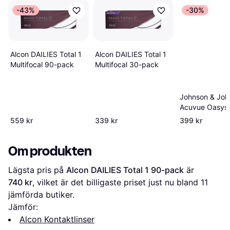
-43%
-30%
Alcon DAILIES Total 1
Alcon DAILIES Total 1
Multifocal 90-pack
Multifocal 30-pack
Johnson & Joh
Acuvue Oasys
with HydraLux
559 kr
339 kr
399 kr
pack
Om produkten
Lägsta pris på 
Alcon DAILIES Total 1 90-pack
 är 
740 kr
, vilket är det billigaste priset just nu bland 
11
jämförda butiker.
Jämför:
Alcon Kontaktlinser