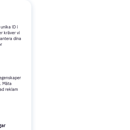
unika ID i
r kräver vi
hantera dina
ör
Skate
 egenskaper
t. Mäta
sad reklam
gar