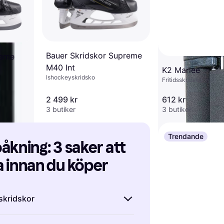
Bauer Skridskor Supreme
reme
M40 Int
K2 Marlee
Ishockeyskridsko
vart
Fritidsskridsko
2 499 kr
612 kr
3 butiker
3 butiker
Trendande
åkning: 3 saker att 
 innan du köper
 skridskor
jare kan ett par