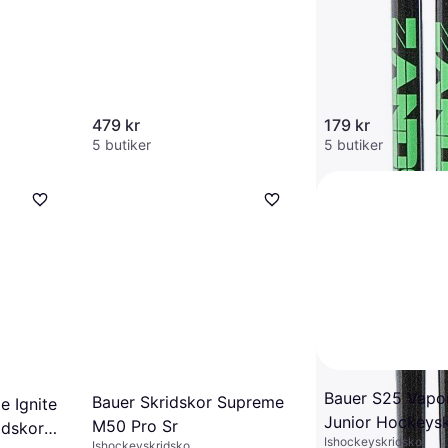
479 kr
179 kr
5 butiker
5 butiker
Bauer S25 Vapo
Bauer Skridskor Supreme
 Ignite
Junior Hockeysk
M50 Pro Sr
dskor -
Ishockeyskridsko
1.5
Ishockeyskridsko