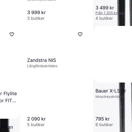
3 499 kr
3 999 kr
Från 1 205 kr/mån
3 butiker
4 butiker
Zandstra NIS
Långfärdsskridsko
Bauer X-LS Sr
 Flylite
Ishockeyskridsko
or FIT2
2 090 kr
795 kr
5 butiker
6 butiker
alinan