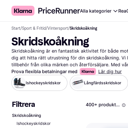
Alla kategorier
Rea
Start
/
Sport & Fritid
/
Vintersport
/
Skridskoåkning
Skridskoåkning
Skridskoåkning är en fantastisk aktivitet för både mot
dig att hitta rätt utrustning för din skridskoåkning. Vi 
tillbehör från olika märken och återförsäljare. Med våra
sortera efter storlek, pris och användarrecensioner. Det
Prova flexibla betalningar med
Lär dig hur
som bäst passar dina behov och preferenser. Du kan oc
Ishockeyskridskor
Långfärdsskridskor
att du får det bästa erbjudandet. Användarrecensioner
kvalitet och andras upplevelser. Vi ser till att du har 
ett välgrundat val. Börja här för att upptäcka det bäs
Filtrera
400+ produkter
utrustningen som tar ditt åkande till nästa nivå!
Mer o
Skridskoåkning
Ishockeyskridskor