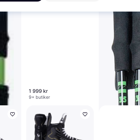
Zandstra Track
Långfärdsskridsko
1 999 kr
9+ butiker