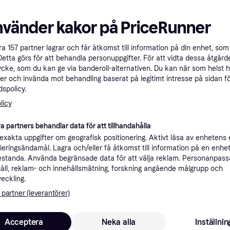
nvänder kakor på PriceRunner
åra
157
partner lagrar och får åtkomst till information på din enhet, som 
Detta görs för att behandla personuppgifter. För att vidta dessa åtgärde
ycke, som du kan ge via banderoll-alternativen. Du kan när som helst 
er och invända mot behandling baserat på legitimt intresse på sidan f
spolicy.
Bauer Skridskor Ti
licy
cks XF
Supreme Shadow Int
Ishockeyskridsko
SportMe Green 
a partners behandlar data för att tillhandahålla
Fritidsskridsko
xakta uppgifter om geografisk positionering. Aktivt läsa av enhetens
399 kr
5 999 kr
ifieringsändamål. Lagra och/eller få åtkomst till information på en enhe
9+ butiker
3 butiker
standa. Använda begränsade data för att välja reklam. Personanpas
åll, reklam- och innehållsmätning, forskning angående målgrupp och
veckling.
 partner (leverantörer)
Acceptera
Neka alla
Inställnin
5