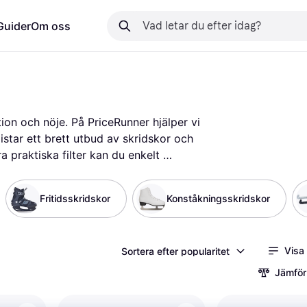
Guider
Om oss
ion och nöje. På PriceRunner hjälper vi 
listar ett brett utbud av skridskor och 
 praktiska filter kan du enkelt 
 gör det lättare för dig att hitta det 
kså jämföra priser för att säkerställa 
Fritidsskridskor
Konståkningsskridskor
 ger dig insikter om produktens 
all information du behöver för att göra 
ta inom skridskoåkning och hitta 
Visa
Sortera efter popularitet
m skridskoåkning »
Jämför