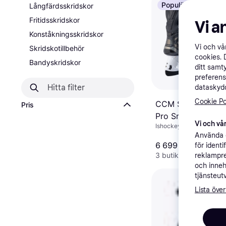
Populär
Långfärdsskridskor
Fritidsskridskor
Vi a
Konståkningsskridskor
Vi och v
Skridskotillbehör
cookies. 
Bandyskridskor
ditt samt
preferens
dataskydd
Cookie Po
CCM Skridskor Ta
Pris
Pro Sr
Vi och vår
Ishockeyskridsko
Använda e
6 699 kr
för ident
3 butiker
reklampre
och inneh
tjänsteut
Lista över