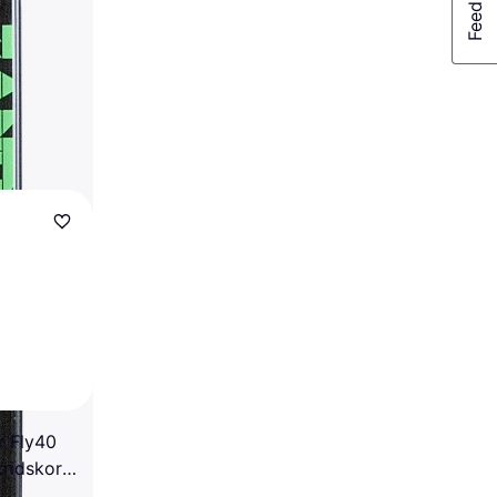
r Fly40
ridskor