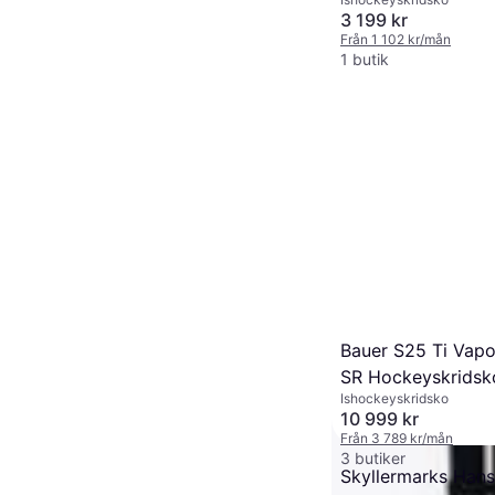
Svart
3 199 kr
Från 1 102 kr/mån
1 butik
Bauer S25 Ti Vapor
SR Hockeyskridsk
Ishockeyskridsko
Unisex 9.5
10 999 kr
Från 3 789 kr/mån
3 butiker
Skyllermarks Hans