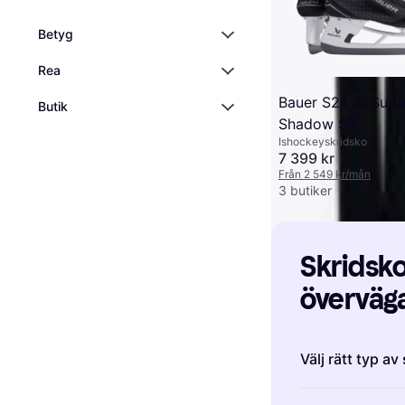
Betyg
Rea
Bauer S24 Ti Sup
Butik
Shadow SR
Ishockeyskridsko
hockeyskridskor S
7 399 kr
Herr
Från 2 549 kr/mån
3 butiker
Skridsko
överväga
Välj rätt typ av
Om du är nybör