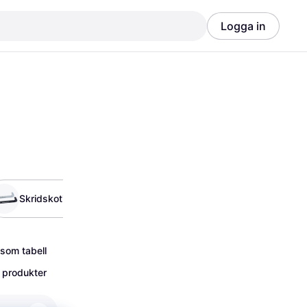
Logga in
Annons
Annons
Skridskotillbehör
Bandyskridskor
 som tabell
 produkter