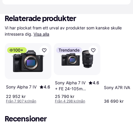
Relaterade produkter
Vi har plockat fram ett urval av produkter som kanske skulle 
intressera dig.
Visa alla
100+
Trendande
Sony Alpha 7 IV
4.6
Sony Alpha 7 IV
4.6
Sony A7R IVA
+ FE 24-105mm
F4 OSS
22 952 kr
25 790 kr
36 690 kr
Från 7 907 kr/mån
Från 4 298 kr/mån
Recensioner