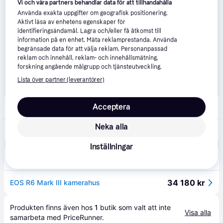
Vi och våra partners behandlar data för att tillhandahålla
Använda exakta uppgifter om geografisk positionering.
Aktivt läsa av enhetens egenskaper för
identifieringsändamål. Lagra och/eller få åtkomst till
information på en enhet. Mäta reklamprestanda. Använda
begränsade data för att välja reklam. Personanpassad
reklam och innehåll, reklam- och innehållsmätning,
forskning angående målgrupp och tjänsteutveckling.
Lista över partner (leverantörer)
Goecker Photo | Video
4.9
(32)
Acceptera
Fri frakt
Neka alla
34 180 kr
CANON EOS R6 MARK III CAMERA BODY
Eller 11 775 kr/mån
Inställningar
CyberPhoto
4.7
(30)
79 kr frakt
,
1-2 dagar
34 180 kr
EOS R6 Mark III kamerahus
Produkten finns även hos 
1
butik
 som valt att inte 
Visa alla
samarbeta med PriceRunner.