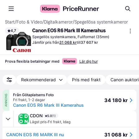
Start
/
Foto & Video
/
Digitalkameror
/
Spegellösa systemkameror
Canon EOS R6 Mark III Kamerahus
4,7
Spegellös systemkamera, Fullformat (35mm)
Jämför pris från
31 068 kr
till
37 607 kr
Prova flexibla betalningar med
Lär dig hur
Rekommenderad
Pris med frakt
Canon auktor
Från Götaplatsens Foto
ANNONS
34 180 kr
Fri frakt
,
1-2 dagar
Canon EOS R6 Mark III Kamerahus
CDON
5.0
(1)
·
Lägst pris
Fri frakt
,
Idag
31 068 kr
CANON EOS R6 MARK III nu