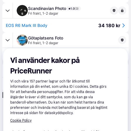
Scandinavian Photo
1.0
(3)
Fri frakt
,
1-2 dagar
34 180 kr
EOS R6 Mark III Body
Götaplatsens Foto
Fri frakt
,
1-2 dagar
34 180 kr
Canon EOS R6 Mark III Kamerahus
Vi använder kakor på
Hegethorns Foto AB
5.0
(1)
PriceRunner
Fri frakt
34 180 kr
Vi och våra
157
partner lagrar och får åtkomst till
Canon EOS R6 Mark III Kamerahus
information på din enhet, som unika ID i cookies. Detta görs
Eller 11 775 kr/mån
för att behandla personuppgifter. För att vidta dessa
Annons
åtgärder kräver vi ditt samtycke, som du kan ge via
banderoll-alternativen. Du kan när som helst hantera dina
preferenser och invända mot behandling baserat på legitimt
intresse på sidan för dataskyddspolicy.
Cookie Policy