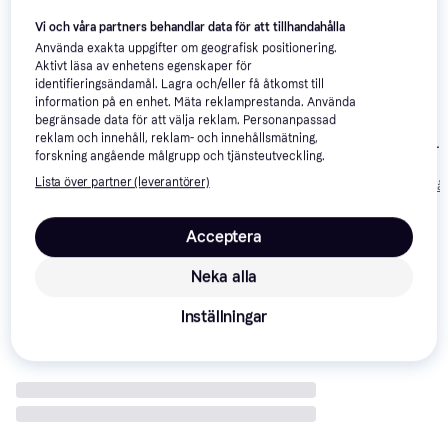
Vi och våra partners behandlar data för att tillhandahålla
Använda exakta uppgifter om geografisk positionering.
Aktivt läsa av enhetens egenskaper för
identifieringsändamål. Lagra och/eller få åtkomst till
information på en enhet. Mäta reklamprestanda. Använda
begränsade data för att välja reklam. Personanpassad
Sony Alpha
Fujifilm X-T4 +
4.5
Fujifilm X-H2 +
4.7
reklam och innehåll, reklam- och innehållsmätning,
6700 + E 18-
XF 16-80mm F4
forskning angående målgrupp och tjänsteutveckling.
XF 16-80mm F4
135mm F3.5-5
17 990 kr
R OIS WR
R OIS WR
OSS
Lista över partner (leverantörer)
29 749 kr
29 978 kr
Från 2 998 kr/må
Acceptera
Recensioner
Neka alla
Inställningar