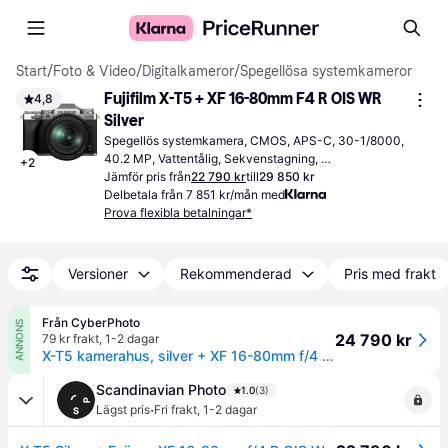
Start
/
Foto & Video
/
Digitalkameror
/
Spegellösa systemkameror
Fujifilm X-T5 + XF 16-80mm F4 R OIS WR 
4,8
Silver
Spegellös systemkamera, CMOS, APS-C, 30-1/8000, 
40.2 MP, Vattentålig, Sekvenstagning, 
+
2
Ansiktsigenkänning, 557g
Jämför pris från
22 790 kr
till
29 850 kr
Delbetala från 7 851 kr/mån med
Prova flexibla betalningar*
Versioner
Rekommenderad
Pris med frakt
Från CyberPhoto
ANNONS
24 790 kr
79 kr frakt
,
1-2 dagar
X-T5 kamerahus, silver + XF 16-80mm f/4 R OIS WR
Scandinavian Photo
1.0
(3)
·
Lägst pris
Fri frakt
,
1-2 dagar