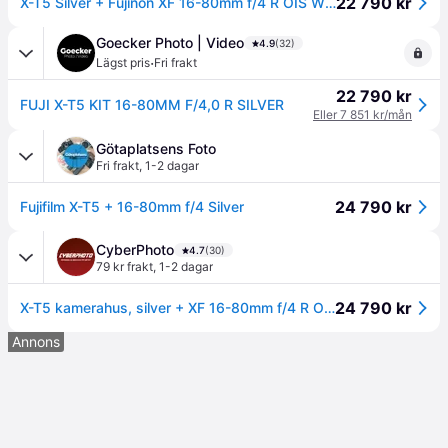
22 790 kr
X-T5 Silver + Fujinon XF 16-80mm f/4 R OIS WR EU
Goecker Photo | Video
4.9
(32)
·
Lägst pris
Fri frakt
22 790 kr
FUJI X-T5 KIT 16-80MM F/4,0 R SILVER
Eller 7 851 kr/mån
Götaplatsens Foto
Fri frakt
,
1-2 dagar
24 790 kr
Fujifilm X-T5 + 16-80mm f/4 Silver
CyberPhoto
4.7
(30)
79 kr frakt
,
1-2 dagar
24 790 kr
X-T5 kamerahus, silver + XF 16-80mm f/4 R OIS WR
Annons