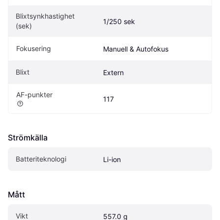
Blixtsynkhastighet 
1/250 sek
(sek)
Fokusering
Manuell & Autofokus
Blixt
Extern
AF-punkter
117
Strömkälla
Batteriteknologi
Li-ion
Mått
Vikt
557.0 g