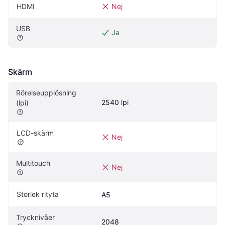
HDMI
Nej
USB
Ja
Skärm
Rörelseupplösning 
2540 lpi
(lpi)
LCD-skärm
Nej
Multitouch
Nej
Storlek rityta
A5
Trycknivåer
2048