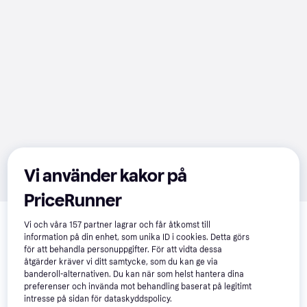
Vi använder kakor på
PriceRunner
Relaterade produkter
Vi och våra
157
partner lagrar och får åtkomst till
Vi har plockat fram ett urval av produkter som kanske skulle 
information på din enhet, som unika ID i cookies. Detta görs
intressera dig.
Visa alla
för att behandla personuppgifter. För att vidta dessa
åtgärder kräver vi ditt samtycke, som du kan ge via
banderoll-alternativen. Du kan när som helst hantera dina
50+
preferenser och invända mot behandling baserat på legitimt
intresse på sidan för dataskyddspolicy.