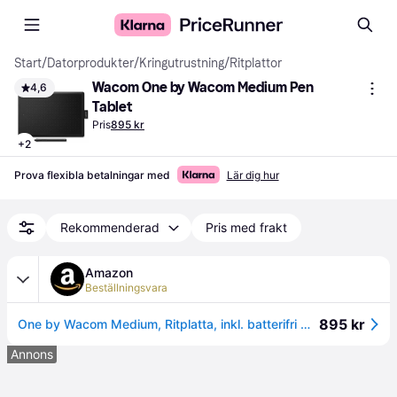
Start
/
Datorprodukter
/
Kringutrustning
/
Ritplattor
Wacom One by Wacom Medium Pen 
4,6
Tablet
Pris
895 kr
+
2
Prova flexibla betalningar med
Lär dig hur
Rekommenderad
Pris med frakt
Amazon
Beställningsvara
895 kr
One by Wacom Medium, Ritplatta, inkl. batterifri Wacom Pen 2K
Annons