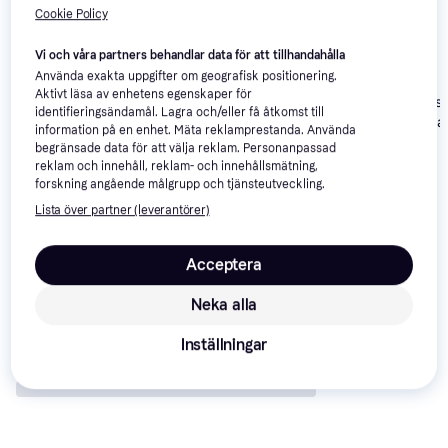
Cookie Policy
Vi och våra partners behandlar data för att tillhandahålla
Använda exakta uppgifter om geografisk positionering.
Wacom Intuos
4.1
Aktivt läsa av enhetens egenskaper för
Wacom Intuos
Small
identifieringsändamål. Lagra och/eller få åtkomst till
Wacom Intuos
4.6
Bluetooth Smal
information på en enhet. Mäta reklamprestanda. Använda
Bluetooth
begränsade data för att välja reklam. Personanpassad
Medium
1 699 kr
570 kr
1 099 kr
reklam och innehåll, reklam- och innehållsmätning,
forskning angående målgrupp och tjänsteutveckling.
Lista över partner (leverantörer)
Recensioner
Acceptera
Neka alla
Inställningar