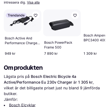
intressera dig.
Visa alla
Trendande
Bosch Ampere
Bosch Active And
BPC3400 400 
Bosch PowerPack
Performance Charger
Bike Charger
Frame 500
36V 2A
949 kr
7 890 kr
1 309 kr
Om produkten
Lägsta pris på 
Bosch Electric Bicycle 4a 
Active/Performance Eu 230v Charger
 är 
1 305 kr
, 
vilket är det billigaste priset just nu bland 
9
 jämförda 
butiker.
Jämför:
Bosch Elcyklar