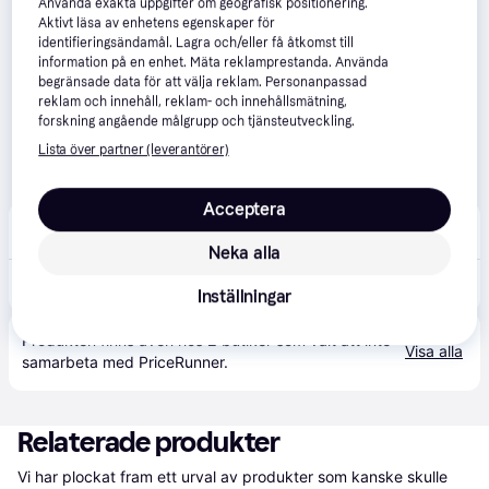
Använda exakta uppgifter om geografisk positionering.
Aktivt läsa av enhetens egenskaper för
identifieringsändamål. Lagra och/eller få åtkomst till
information på en enhet. Mäta reklamprestanda. Använda
begränsade data för att välja reklam. Personanpassad
reklam och innehåll, reklam- och innehållsmätning,
forskning angående målgrupp och tjänsteutveckling.
Lista över partner (leverantörer)
Acceptera
Teknikproffset
79 kr frakt
Neka alla
1 422 kr
Bosch 4 A laddare
Inställningar
Produkten finns även hos 
2
butiker
 som valt att inte 
Visa alla
samarbeta med PriceRunner.
Relaterade produkter
Vi har plockat fram ett urval av produkter som kanske skulle 