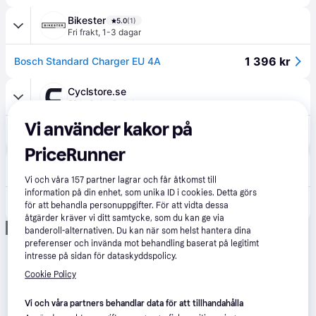
Bikester
5.0
(1)
Fri frakt
,
1-3 dagar
1 396 kr
Bosch Standard Charger EU 4A
Cyclstore.se
59 kr frakt
,
2-4 dagar
Vi använder kakor på
1 459 kr
Bosch Active/Performance Line Laddare, 4Ah
PriceRunner
Bikeshop
Vi och våra
157
partner lagrar och får åtkomst till
information på din enhet, som unika ID i cookies. Detta görs
1 315 kr
Bosch Active/Performance 230V Laddare Svart
för att behandla personuppgifter. För att vidta dessa
åtgärder kräver vi ditt samtycke, som du kan ge via
Annons
banderoll-alternativen. Du kan när som helst hantera dina
preferenser och invända mot behandling baserat på legitimt
intresse på sidan för dataskyddspolicy.
Cookie Policy
Vi och våra partners behandlar data för att tillhandahålla