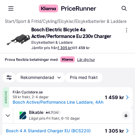
Start
/
Sport & Fritid
/
Cykling
/
Elcyklar
/
Elcykelbatterier & Laddare
Bosch Electric Bicycle 4a 
Active/Performance Eu 230v Charger
Elcykelbatteri & Laddare
Jämför pris från
1 305 kr
till
1 459 kr
Prova flexibla betalningar med
Lär dig hur
Rekommenderad
Pris med frakt
Från Cyclstore.se
ANNONS
1 459 kr
59 kr frakt
,
2-4 dagar
Bosch Active/Performance Line Laddare, 4Ah
Bikable
4.7
(34)
·
Lägst pris
Fri frakt
,
6-10 dagar
1 305 kr
Bosch 4 A Standard Charger EU (BCS220)