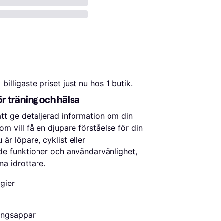
t billigaste priset just nu hos 1 butik.
r träning och hälsa
tt ge detaljerad information om din
m vill få en djupare förståelse för din
är löpare, cyklist eller
de funktioner och användarvänlighet,
a idrottare.
gier
ningsappar