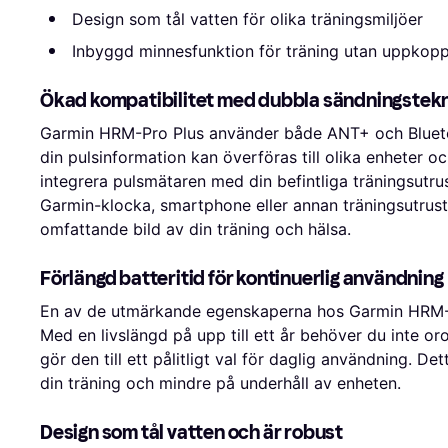
Design som tål vatten för olika träningsmiljöer
Inbyggd minnesfunktion för träning utan uppkopp
Ökad kompatibilitet med dubbla sändningstekn
Garmin HRM-Pro Plus använder både ANT+ och Bluetoot
din pulsinformation kan överföras till olika enheter o
integrera pulsmätaren med din befintliga träningsutr
Garmin-klocka, smartphone eller annan träningsutrustn
omfattande bild av din träning och hälsa.
Förlängd batteritid för kontinuerlig användning
En av de utmärkande egenskaperna hos Garmin HRM-Pr
Med en livslängd på upp till ett år behöver du inte oroa
gör den till ett pålitligt val för daglig användning. D
din träning och mindre på underhåll av enheten.
Design som tål vatten och är robust