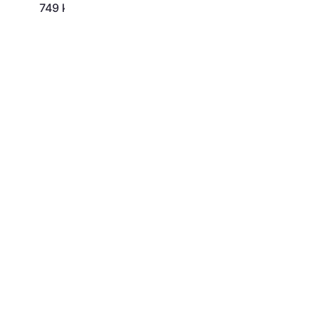
749 kr
617 kr