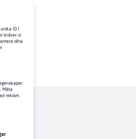
unika ID i
r kräver vi
hantera dina
ör
 egenskaper
t. Mäta
sad reklam
nderad
gar