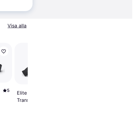
79 kr
Visa alla
Magene H603
5
Elite Bluetooth ANT+ HR
Transmission Belt