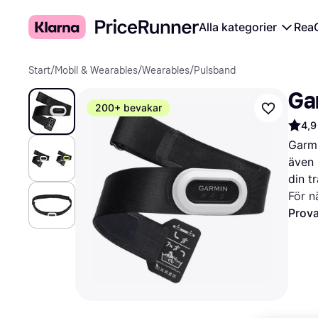
Alla kategorier
Rea
Start
/
Mobil & Wearables
/
Wearables
/
Pulsband
Ga
200+ bevakar
4,9
Garmi
även 
din t
För n
Prova