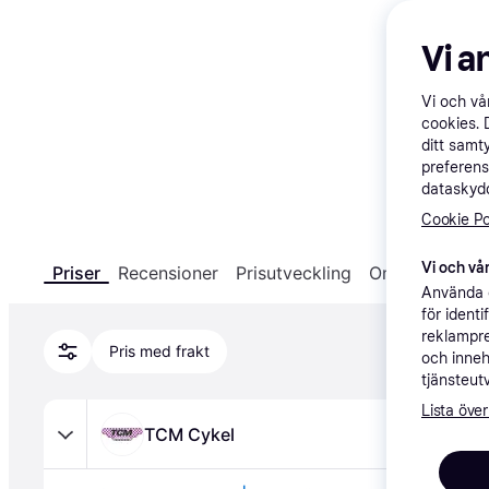
Vi a
Vi och v
cookies. 
ditt samt
preferens
dataskydd
Cookie Po
Produkten finns inte i lager
Vi och vår
Priser
Recensioner
Prisutveckling
Om produkten
Vi meddelar dig via e-post när produkten är 
Använda e
för ident
tillbaka i lager hos någon av våra listade 
reklampre
återförsäljare.
Pris med frakt
och inneh
tjänsteut
Skapa bevakning
Lista över
TCM Cykel