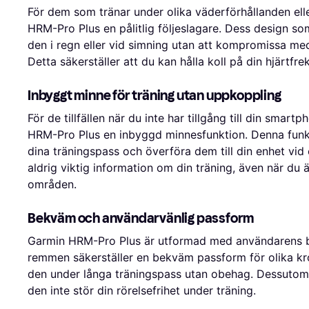
För dem som tränar under olika väderförhållanden elle
HRM-Pro Plus en pålitlig följeslagare. Dess design so
den i regn eller vid simning utan att kompromissa med 
Detta säkerställer att du kan hålla koll på din hjärtfre
Inbyggt minne för träning utan uppkoppling
För de tillfällen när du inte har tillgång till din smar
HRM-Pro Plus en inbyggd minnesfunktion. Denna funkti
dina träningspass och överföra dem till din enhet vid et
aldrig viktig information om din träning, även när du ä
områden.
Bekväm och användarvänlig passform
Garmin HRM-Pro Plus är utformad med användarens be
remmen säkerställer en bekväm passform för olika kro
den under långa träningspass utan obehag. Dessutom är
den inte stör din rörelsefrihet under träning.