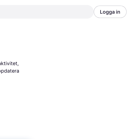
Logga in
Annons
Annons
ivitet, 
ppdatera 