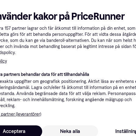
nvänder kakor på PriceRunner
åra
157
partner lagrar och får åtkomst till information på din enhet, som 
Detta görs för att behandla personuppgifter. För att vidta dessa åtgärde
ycke, som du kan ge via banderoll-alternativen. Du kan när som helst 
er och invända mot behandling baserat på legitimt intresse på sidan f
spolicy.
licy
a partners behandlar data för att tillhandahålla
Specifikationer
xakta uppgifter om geografisk positionering. Aktivt läsa av enhetens
ifieringsändamål. Lagra och/eller få åtkomst till information på en enhe
standa. Använda begränsade data för att välja reklam. Personanpas
Rekomme
åll, reklam- och innehållsmätning, forskning angående målgrupp och
veckling.
 partner (leverantörer)
Acceptera
Neka alla
Inställnin