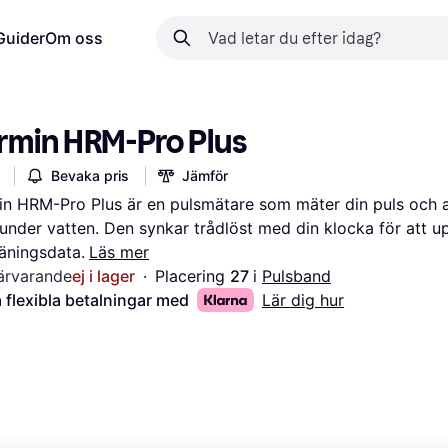
Guider
Om oss
rmin HRM-Pro Plus
Bevaka pris
Jämför
n HRM-Pro Plus är en pulsmätare som mäter din puls och akt
under vatten. Den synkar trådlöst med din klocka för att u
räningsdata.
Läs mer
ärvarande
ej i lager
·
Placering 
27 
i 
Pulsband
 flexibla betalningar med
Lär dig hur