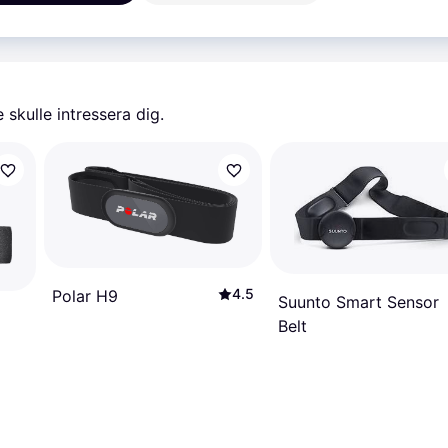
1 5
Ej i lager
skulle intressera dig.
4.5
Polar H9
Suunto Smart Sensor
Belt